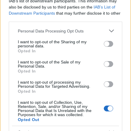
IAB’s list of downstream participants. This information may
also be disclosed by us to third parties on the
IAB’s List of
Downstream Participants
that may further disclose it to other
third parties.
Please note that this website/app uses one or more Google
Personal Data Processing Opt Outs
services and may gather and store information including but
not limited to your visit or usage behaviour. You may click to
I want to opt-out of the Sharing of my
personal data.
grant or deny consent to Google and its third-party tags to
Opted In
use your data for below specified purposes in below Google
consent section.
I want to opt-out of the Sale of my
Personal Data.
Opted In
Sigue leyendo
I want to opt-out of processing my
Personal Data for Targeted Advertising.
Opted In
CRIPTOMONEDAS
I want to opt-out of Collection, Use,
Retention, Sale, and/or Sharing of my
Personal Data that Is Unrelated with the
Purposes for which it was collected.
Opted Out