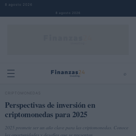
Saltar al contenido
8 agosto 2026
8 agosto 2026
⌕
×
⌕
CRIPTOMONEDAS
Buscar
Perspectivas de inversión en
criptomonedas para 2025
2025 promete ser un año clave para las criptomonedas. Conoce
las oportunidades y desafíos que se presentan.