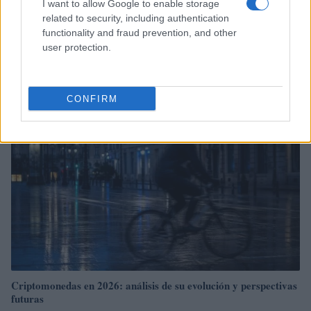
I want to allow Google to enable storage
related to security, including authentication
Edgar Gilberto Fabris Contreras capturado por fraude de 621
functionality and fraud prevention, and other
mil dólares en inversiones digitales
user protection.
Diego Martín · 7 Ago 2026
CRIPTOMONEDAS
CONFIRM
Criptomonedas en 2026: análisis de su evolución y perspectivas
futuras