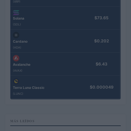
(XRP)
$73.65
Solana
(SOL)
$0.202
Cardano
(ADA)
$6.43
Avalanche
(AVAX)
$0.000049
Terra Luna Classic
(LUNC)
MÁS LEÍDOS