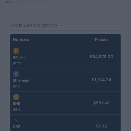
Diego Martín · 7 Ago 2026
COTIZACIONES CRYPTO
Nombre
Precio
$64,878.00
Bitcoin
(BTC)
$1,914.24
Ethereum
(ETH)
$592.41
BNB
(BNB)
$1.02
XRP