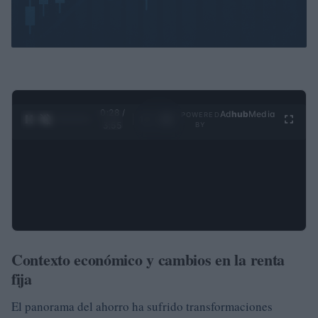
0:29 /
Ad
hub
Media
POWERED
1
/
4
3:55
BY
Contexto económico y cambios en la renta
fija
El panorama del ahorro ha sufrido transformaciones