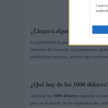
I want t
authenti
¿Llegará alguna vez a los 100
La posibilidad de que PELFORT alcance lo
demanda del mercado, las condiciones glob
predicciones precisas, pero es una criptomo
.
¿Qué hay de los 1000 dólares
1000 dólares
Alcanzar los
requeriría un aum
pero en el mundo de las criptomonedas, nad