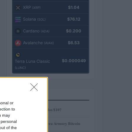
XRP
$1.04
(XRP)
Solana
$76.12
(SOL)
Cardano
$0.200
(ADA)
Avalanche
$6.53
(AVAX)
$0.000049
Terra Luna Classic
(LUNC)
MÁS LEÍDOS
sonal or
1
ection to
¿AMP alcanzará los $10?
ou may
 personal
2
Revisión de billetera Armory Bitcoin
out of the