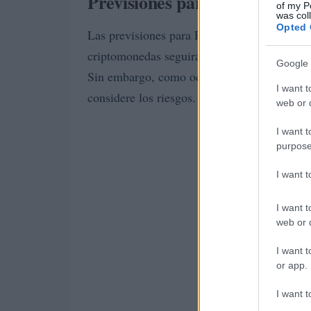
Previsiones para 2024
of my P
was col
Opted 
Las previsiones para PELFORT en 2024 son 
criptomonedas seguirán creciendo, impulsada
Google 
Sin embargo, como ocurre con cualquier inve
I want t
considere los riesgos.
web or d
I want t
purpose
I want 
I want t
web or d
I want t
or app.
I want t