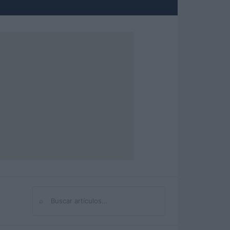
⌕
Buscar