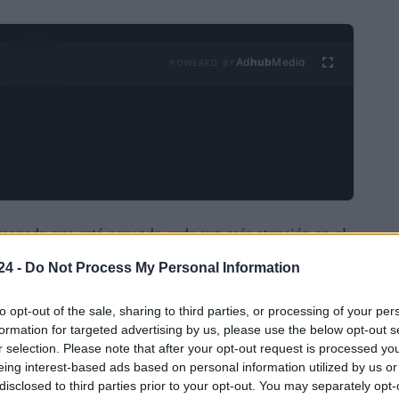
Ad
hub
Media
POWERED BY
moneda que está ganando cada vez más atención en el
la industria, PELFORT se basa en la tecnología
24 -
Do Not Process My Personal Information
s para los inversores. Echemos un vistazo más de
to opt-out of the sale, sharing to third parties, or processing of your per
formation for targeted advertising by us, please use the below opt-out s
r selection. Please note that after your opt-out request is processed y
eing interest-based ads based on personal information utilized by us or
disclosed to third parties prior to your opt-out. You may separately opt-