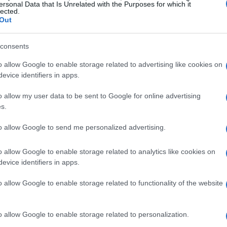
ersonal Data that Is Unrelated with the Purposes for which it
lected.
Out
prometedoras. Los expertos creen que las
s por la creciente adopción y su sólida tecnología.
consents
rsión, es importante que investigue por su cuenta y
o allow Google to enable storage related to advertising like cookies on
evice identifiers in apps.
o allow my user data to be sent to Google for online advertising
s.
to allow Google to send me personalized advertising.
o allow Google to enable storage related to analytics like cookies on
evice identifiers in apps.
o allow Google to enable storage related to functionality of the website
o allow Google to enable storage related to personalization.