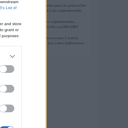
 downstream
3
Finanzas e inversiones para la generación
B’s List of
Z: el auge de IOTA y las criptomonedas
4
Guía esencial sobre criptomonedas,
er and store
precios y cómo invertir con DEGIRO
to grant or
ed purposes
5
El grupo hacker norcoreano Lazarus
mueve 121,5 BTC tras robos millonarios
en criptomonedas