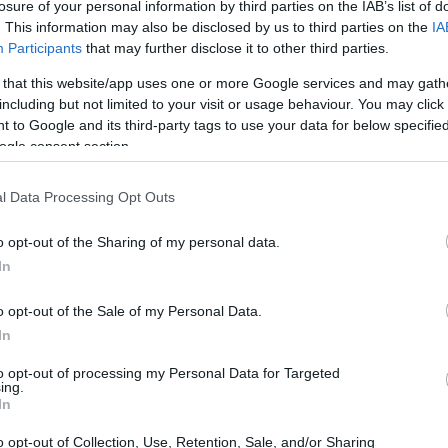
losure of your personal information by third parties on the IAB’s list of
. This information may also be disclosed by us to third parties on the
IA
Participants
that may further disclose it to other third parties.
 that this website/app uses one or more Google services and may gath
 bloques, una estructura de datos descentralizada y segura.
including but not limited to your visit or usage behaviour. You may click 
nsacciones y garantiza su inmutabilidad
 to Google and its third-party tags to use your data for below specifi
ogle consent section.
a gestionar un gran volumen de transacciones sin
l Data Processing Opt Outs
ecuado para el uso diario y para aplicaciones financieras
o opt-out of the Sharing of my personal data.
In
privacidad avanzadas, que permiten a los usuarios mantener
o opt-out of the Sale of my Personal Data.
In
T admite contratos inteligentes, que son programas autónomos
to opt-out of processing my Personal Data for Targeted
ing.
umplen ciertas condiciones.
In
o opt-out of Collection, Use, Retention, Sale, and/or Sharing