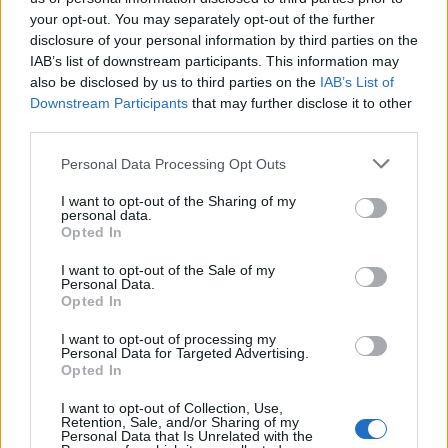
your opt-out. You may separately opt-out of the further
disclosure of your personal information by third parties on the
IAB’s list of downstream participants. This information may
also be disclosed by us to third parties on the
IAB’s List of
Downstream Participants
that may further disclose it to other
third parties.
Please note that this website/app uses one or more Google
Personal Data Processing Opt Outs
services and may gather and store information including but
not limited to your visit or usage behaviour. You may click to
I want to opt-out of the Sharing of my
personal data.
grant or deny consent to Google and its third-party tags to
Opted In
use your data for below specified purposes in below Google
consent section.
I want to opt-out of the Sale of my
Personal Data.
Opted In
I want to opt-out of processing my
Personal Data for Targeted Advertising.
Opted In
Sigue leyendo
I want to opt-out of Collection, Use,
Retention, Sale, and/or Sharing of my
CRIPTOMONEDAS
Personal Data that Is Unrelated with the