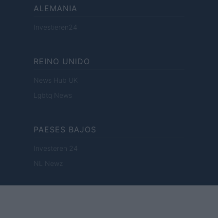
ALEMANIA
Investieren24
REINO UNIDO
News Hub UK
Lgbtq News
PAESES BAJOS
Investeren 24
NL Newz