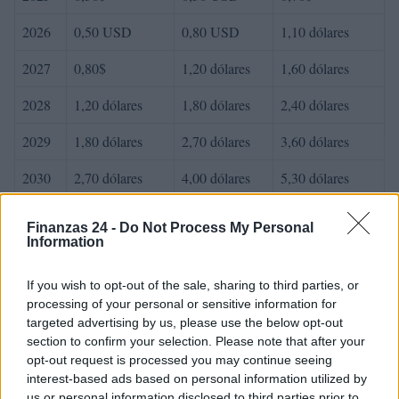
2026
0,50 USD
0,80 USD
1,10 dólares
2027
0,80$
1,20 dólares
1,60 dólares
2028
1,20 dólares
1,80 dólares
2,40 dólares
2029
1,80 dólares
2,70 dólares
3,60 dólares
2030
2,70 dólares
4,00 dólares
5,30 dólares
Finanzas 24 -
Do Not Process My Personal
Information
AUTOR
Consejo editorial
If you wish to opt-out of the sale, sharing to third parties, or
processing of your personal or sensitive information for
targeted advertising by us, please use the below opt-out
section to confirm your selection. Please note that after your
opt-out request is processed you may continue seeing
interest-based ads based on personal information utilized by
us or personal information disclosed to third parties prior to