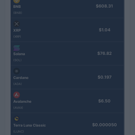
$608.31
BNB
(BNB)
$1.04
XRP
(XRP)
$76.82
Solana
(SOL)
$0.197
Cardano
(ADA)
$6.50
Avalanche
(AVAX)
$0.000050
Terra Luna Classic
(LUNC)