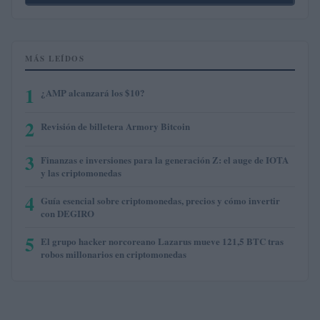
MÁS LEÍDOS
1
¿AMP alcanzará los $10?
2
Revisión de billetera Armory Bitcoin
3
Finanzas e inversiones para la generación Z: el auge de IOTA
y las criptomonedas
4
Guía esencial sobre criptomonedas, precios y cómo invertir
con DEGIRO
5
El grupo hacker norcoreano Lazarus mueve 121,5 BTC tras
robos millonarios en criptomonedas