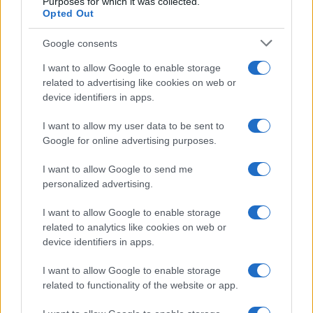
Purposes for which it was collected.
Opted Out
Google consents
I want to allow Google to enable storage
related to advertising like cookies on web or
device identifiers in apps.
I want to allow my user data to be sent to
Google for online advertising purposes.
I want to allow Google to send me
El Papel Clave de Jorge Messi en la Carrera y Negocios de
personalized advertising.
Lionel Messi
I want to allow Google to enable storage
Lucía Herrera · 9 Ago 2026
related to analytics like cookies on web or
device identifiers in apps.
CRIPTOMONEDAS
I want to allow Google to enable storage
related to functionality of the website or app.