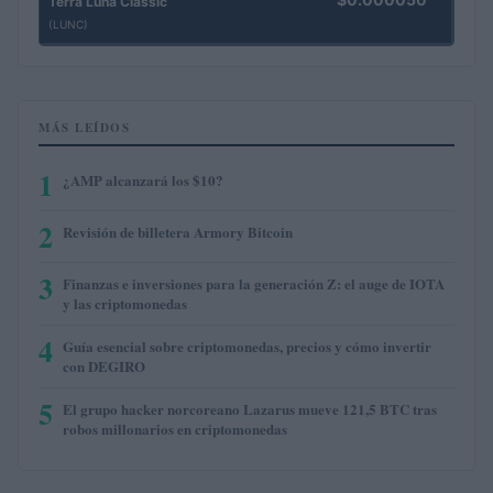
Terra Luna Classic
(LUNC)
MÁS LEÍDOS
1
¿AMP alcanzará los $10?
2
Revisión de billetera Armory Bitcoin
3
Finanzas e inversiones para la generación Z: el auge de IOTA
y las criptomonedas
4
Guía esencial sobre criptomonedas, precios y cómo invertir
con DEGIRO
5
El grupo hacker norcoreano Lazarus mueve 121,5 BTC tras
robos millonarios en criptomonedas