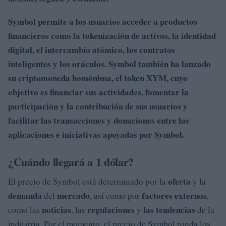
Symbol permite a los usuarios
acceder
a
productos
financieros
como la
tokenización
de
activos
, la
identidad
digital
, el
intercambio atómico, los contratos
inteligentes y
los oráculos.
Symbol también ha lanzado
su
criptomoneda
homónima, el
token XYM
, cuyo
objetivo es
financiar
sus
actividades
,
fomentar
la
participación
y la
contribución
de sus
usuarios
y
facilitar
las transacciones y
donaciones
entre las
aplicaciones
e iniciativas apoyadas
por Symbol.
¿Cuándo llegará a 1 dólar?
oferta
El precio de Symbol está determinado por la
y la
demanda
mercado
factores externos
del
, así como por
,
noticias
regulaciones
las tendencias
como las
, las
y
de la
industria. Por el momento, el precio de Symbol ronda los