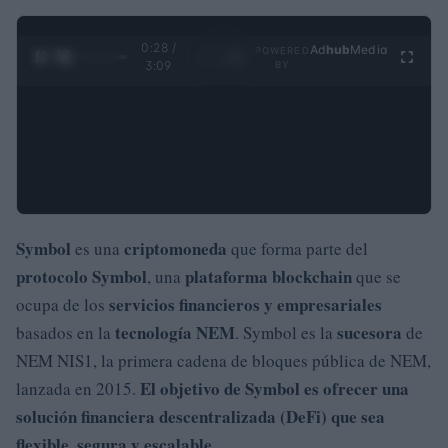
0:29 /
Ad
hub
Media
POWERED
1
/
4
3:09
BY
Symbol
criptomoneda
es una
que forma parte del
protocolo Symbol
plataforma blockchain
, una
que se
servicios financieros y
empresariales
ocupa de los
tecnología NEM
sucesora
basados en la
. Symbol es la
de
NEM NIS1, la primera cadena de bloques pública de NEM,
El objetivo de Symbol es
ofrecer
una
lanzada en 2015.
solución
financiera descentralizada
(DeFi) que sea
flexible
,
segura
y escalable.