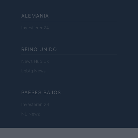
ALEMANIA
Investieren24
REINO UNIDO
News Hub UK
Lgbtq News
PAESES BAJOS
Investeren 24
NL Newz