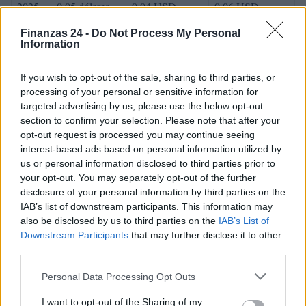
2025
0,05 dólares
0,04 USD
0,06 USD
2026
Finanzas 24 -
0,08 USD
Do Not Process My Personal
0,06 USD
0,10$
Information
2027
0,12 USD
0,09 USD
0,15 USD
If you wish to opt-out of the sale, sharing to third parties, or
2028
0,19$
0,14 USD
0,23$
processing of your personal or sensitive information for
targeted advertising by us, please use the below opt-out
2029
0,29$
0,22$
0,36 USD
section to confirm your selection. Please note that after your
opt-out request is processed you may continue seeing
2030
0,45 USD
0,34$
0,56 USD
interest-based ads based on personal information utilized by
us or personal information disclosed to third parties prior to
your opt-out. You may separately opt-out of the further
disclosure of your personal information by third parties on the
IAB’s list of downstream participants. This information may
AUTOR
Consejo editorial
also be disclosed by us to third parties on the
IAB’s List of
Downstream Participants
that may further disclose it to other
third parties.
Please note that this website/app uses one or more Google
Personal Data Processing Opt Outs
services and may gather and store information including but
not limited to your visit or usage behaviour. You may click to
I want to opt-out of the Sharing of my