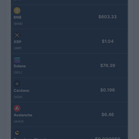
$603.33
BNB
(BNB)
$1.04
XRP
(XRP)
$76.39
Solana
(SOL)
$0.196
Cardano
(ADA)
$6.46
Avalanche
(AVAX)
$0.000050