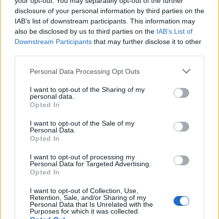
¿Cuál es el par de negociación de Tether más popular?
your opt-out. You may separately opt-out of the further
disclosure of your personal information by third parties on the
IAB’s list of downstream participants. This information may
El par de negociación de Tether más popular es el
also be disclosed by us to third parties on the
IAB’s List of
USDT/EUR.
Durante las últimas 24 horas, este par registró
Downstream Participants
that may further disclose it to other
un volumen de operaciones de 35,23 millones de dólares
third parties.
Please note that this website/app uses one or more Google
Personal Data Processing Opt Outs
en 134 bolsas de criptomonedas diferentes.
services and may gather and store information including but
not limited to your visit or usage behaviour. You may click to
I want to opt-out of the Sharing of my
personal data.
grant or deny consent to Google and its third-party tags to
Opted In
use your data for below specified purposes in below Google
AUTOR
consent section.
Consejo editorial
I want to opt-out of the Sale of my
Personal Data.
Opted In
I want to opt-out of processing my
Personal Data for Targeted Advertising.
Opted In
I want to opt-out of Collection, Use,
Retention, Sale, and/or Sharing of my
Personal Data that Is Unrelated with the
Purposes for which it was collected.