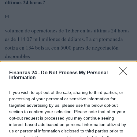
últimas 24 horas?
El
volumen de operaciones de Tether en las últimas 24 horas
es de 114.07 mil millones de dólares. La criptomoneda
cotiza en 134 bolsas, con 5000 pares de negociación
disponibles
.
Finanzas 24 -
Do Not Process My Personal
Information
¿Qué bolsa tiene el mayor volumen de operaciones que
Tether?
If you wish to opt-out of the sale, sharing to third parties, or
processing of your personal or sensitive information for
targeted advertising by us, please use the below opt-out
Actualmente, la bolsa más popular para operar con Tether
section to confirm your selection. Please note that after your
Binance
es
, que ha gestionado operaciones por valor de
opt-out request is processed you may continue seeing
35,23 millones de dólares en las últimas 24 horas.
interest-based ads based on personal information utilized by
us or personal information disclosed to third parties prior to