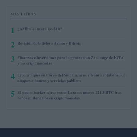
MÁS LEÍDOS
1
¿AMP alcanzará los $10?
2
Revisión de billetera Armory Bitcoin
3
Finanzas e inversiones para la generación Z: el auge de IOTA
y las criptomonedas
4
Ciberataques en Corea del Sur: Lazarus y Gunra colaboran en
ataques a bancos y servicios públicos
5
El grupo hacker norcoreano Lazarus mueve 121,5 BTC tras
robos millonarios en criptomonedas