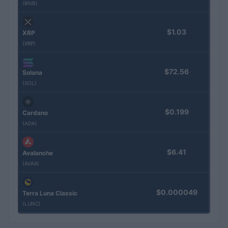
(BNB)
$1.03
XRP
(XRP)
$72.56
Solana
(SOL)
$0.199
Cardano
(ADA)
$6.41
Avalanche
(AVAX)
$0.000049
Terra Luna Classic
(LUNC)