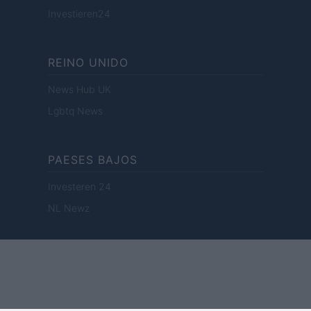
Investieren24
REINO UNIDO
News Hub UK
Lgbtq News
PAESES BAJOS
Investeren 24
NL Newz