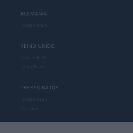
ALEMANIA
Investieren24
REINO UNIDO
News Hub UK
Lgbtq News
PAESES BAJOS
Investeren 24
NL Newz