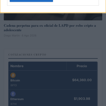
Cadena perpetua para ex oficial de LAPD por robo cripto a
adolescente
Diego Martín · 6 Ago 2026
COTIZACIONES CRYPTO
Nombre
Precio
$64,360.00
Bitcoin
(BTC)
$1,903.98
Ethereum
(ETH)