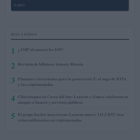
(LUNC)
MÁS LEÍDOS
1
¿AMP alcanzará los $10?
2
Revisión de billetera Armory Bitcoin
3
Finanzas e inversiones para la generación Z: el auge de IOTA
y las criptomonedas
4
Ciberataques en Corea del Sur: Lazarus y Gunra colaboran en
ataques a bancos y servicios públicos
5
El grupo hacker norcoreano Lazarus mueve 121,5 BTC tras
robos millonarios en criptomonedas