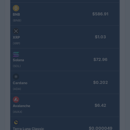
$586.91
BNB
(BNB)
$1.03
XRP
(XRP)
$72.96
Solana
(SOL)
$0.202
Cardano
(ADA)
$6.42
Avalanche
(AVAX)
$0.000049
Terra Luna Classic