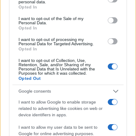
personal data.
grant or deny consent to Google and its third-party tags to
Opted In
use your data for below specified purposes in below Google
consent section.
I want to opt-out of the Sale of my
Personal Data.
Opted In
I want to opt-out of processing my
Personal Data for Targeted Advertising.
Opted In
I want to opt-out of Collection, Use,
Retention, Sale, and/or Sharing of my
Personal Data that Is Unrelated with the
Purposes for which it was collected.
Opted Out
Edgar Gilberto Fabris Contreras capturado por fraude de 621
mil dólares en inversiones digitales
Google consents
Diego Martín · 7 Ago 2026
I want to allow Google to enable storage
related to advertising like cookies on web or
CRIPTOMONEDAS
device identifiers in apps.
I want to allow my user data to be sent to
Google for online advertising purposes.