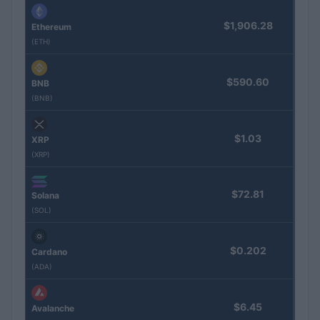
$1,906.28
Ethereum
(ETH)
$590.60
BNB
(BNB)
$1.03
XRP
(XRP)
$72.81
Solana
(SOL)
$0.202
Cardano
(ADA)
$6.45
Avalanche