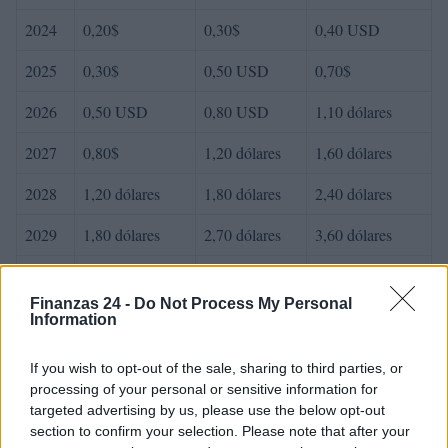
2024
0,20$
0,30$
0,40 USD
2025
0,30$
0,50 USD
0,70$
2026
0,50 USD
0,80 USD
1,10 dólares
2027
0,80$
1,20 dólares
1,60 dólares
2028
1,20 dólares
1,80 dólares
2,40 dólares
2029
1,80 dólares
2,70 dólares
3,60 dólares
2030
2,70 dólares
4,00 dólares
5,30 dólares
Finanzas 24 -
Do Not Process My Personal
Information
AUTOR
If you wish to opt-out of the sale, sharing to third parties, or
Consejo editorial
processing of your personal or sensitive information for
targeted advertising by us, please use the below opt-out
section to confirm your selection. Please note that after your