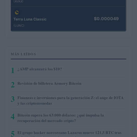
(AVAX)
$0.000049
Terra Luna Classic
(LUNC)
MÁS LEÍDOS
1
¿AMP alcanzará los $10?
2
Revisión de billetera Armory Bitcoin
3
Finanzas e inversiones para la generación Z: el auge de IOTA
y las criptomonedas
4
Bitcoin supera los 63.000 dólares: ¿qué impulsa la
recuperación del mercado cripto?
5
El grupo hacker norcoreano Lazarus mueve 121,5 BTC tras