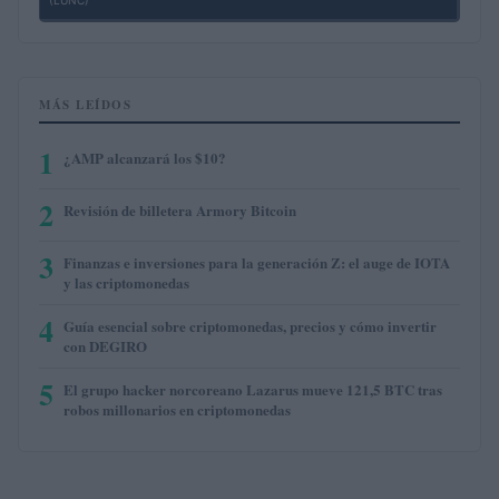
MÁS LEÍDOS
1
¿AMP alcanzará los $10?
2
Revisión de billetera Armory Bitcoin
3
Finanzas e inversiones para la generación Z: el auge de IOTA
y las criptomonedas
4
Guía esencial sobre criptomonedas, precios y cómo invertir
con DEGIRO
5
El grupo hacker norcoreano Lazarus mueve 121,5 BTC tras
robos millonarios en criptomonedas