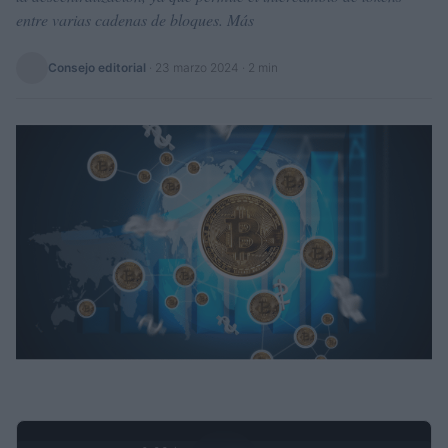
entre varias cadenas de bloques. Más
Consejo editorial
·
23 marzo 2024
· 2 min