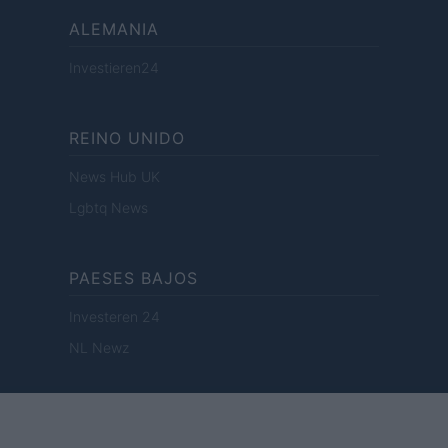
ALEMANIA
Investieren24
REINO UNIDO
News Hub UK
Lgbtq News
PAESES BAJOS
Investeren 24
NL Newz