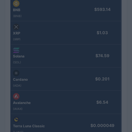
$593.14
BNB
(BNB)
$1.03
XRP
(XRP)
$74.59
Solana
(SOL)
$0.201
Cardano
(ADA)
$6.54
Avalanche
(AVAX)
$0.000049
Terra Luna Classic
(LUNC)