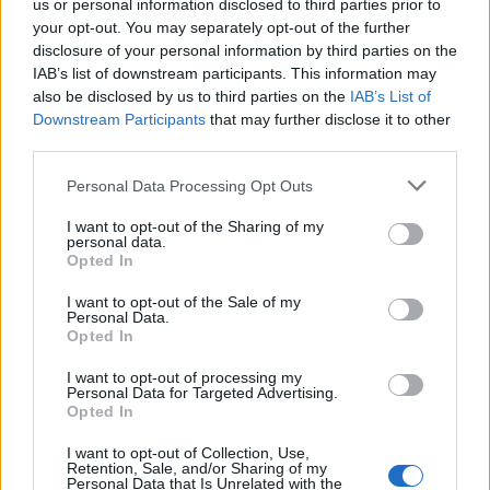
us or personal information disclosed to third parties prior to
your opt-out. You may separately opt-out of the further
disclosure of your personal information by third parties on the
IAB’s list of downstream participants. This information may
also be disclosed by us to third parties on the
IAB’s List of
Downstream Participants
that may further disclose it to other
third parties.
Please note that this website/app uses one or more Google
Personal Data Processing Opt Outs
services and may gather and store information including but
not limited to your visit or usage behaviour. You may click to
I want to opt-out of the Sharing of my
personal data.
grant or deny consent to Google and its third-party tags to
Opted In
use your data for below specified purposes in below Google
consent section.
Hackers de Corea del Norte comprometen a OPPO y Coinbase
I want to opt-out of the Sale of my
Personal Data.
en una campaña global de robo de criptomonedas
Opted In
Diego Martín · 8 Ago 2026
I want to opt-out of processing my
Personal Data for Targeted Advertising.
CRIPTOMONEDAS
Opted In
I want to opt-out of Collection, Use,
Retention, Sale, and/or Sharing of my
Personal Data that Is Unrelated with the