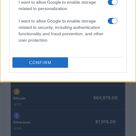
I want to allow Google to enable storage
related to personalization.
I want to allow Google to enable storage
Edgar Gilberto Fabris Contreras capturado por fraude de 621
related to security, including authentication
mil dólares en inversiones digitales
functionality and fraud prevention, and other
user protection.
Diego Martín · 7 Ago 2026
CONFIRM
COTIZACIONES CRYPTO
Nombre
Precio
$64,979.00
Bitcoin
(BTC)
$1,916.06
Ethereum
(ETH)