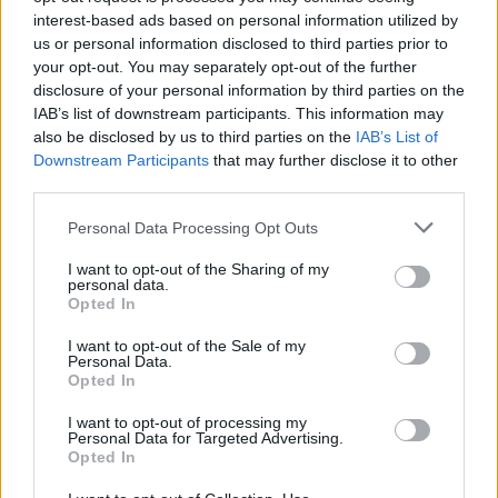
interest-based ads based on personal information utilized by
us or personal information disclosed to third parties prior to
CRIPTOMONEDAS
your opt-out. You may separately opt-out of the further
disclosure of your personal information by third parties on the
IAB’s list of downstream participants. This information may
also be disclosed by us to third parties on the
IAB’s List of
Downstream Participants
that may further disclose it to other
third parties.
Please note that this website/app uses one or more Google
Personal Data Processing Opt Outs
services and may gather and store information including but
not limited to your visit or usage behaviour. You may click to
I want to opt-out of the Sharing of my
personal data.
grant or deny consent to Google and its third-party tags to
Opted In
use your data for below specified purposes in below Google
consent section.
I want to opt-out of the Sale of my
Francia se convierte en el epicentro de los robos violentos de
Personal Data.
Opted In
criptomonedas
Diego Martín · 9 Ago 2026
I want to opt-out of processing my
Personal Data for Targeted Advertising.
Opted In
CRIPTOMONEDAS