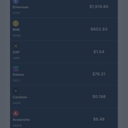
$1,919.80
Ethereum
(ETH)
$602.83
BNB
(BNB)
$1.04
XRP
(XRP)
$76.31
Solana
(SOL)
$0.198
Cardano
(ADA)
$6.48
Avalanche
(AVAX)