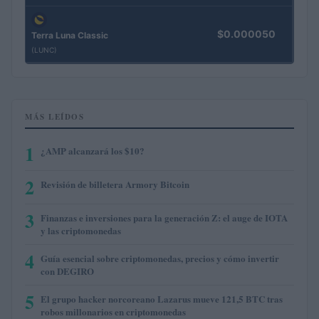
$0.000050
Terra Luna Classic
(LUNC)
MÁS LEÍDOS
1
¿AMP alcanzará los $10?
2
Revisión de billetera Armory Bitcoin
3
Finanzas e inversiones para la generación Z: el auge de IOTA
y las criptomonedas
4
Guía esencial sobre criptomonedas, precios y cómo invertir
con DEGIRO
5
El grupo hacker norcoreano Lazarus mueve 121,5 BTC tras
robos millonarios en criptomonedas