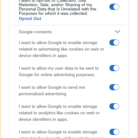
I want to opt-out of Collection, Use,
Retention, Sale, and/or Sharing of my
Personal Data that Is Unrelated with the
Purposes for which it was collected.
Opted Out
Google consents
I want to allow Google to enable storage
related to advertising like cookies on web or
device identifiers in apps.
I want to allow my user data to be sent to
Jorge Messi fallece a los 68 años: El pilar fundamental de
Google for online advertising purposes.
Lionel Messi
I want to allow Google to send me
Lucía Herrera · 9 Ago 2026
personalized advertising.
CRIPTOMONEDAS
I want to allow Google to enable storage
related to analytics like cookies on web or
device identifiers in apps.
I want to allow Google to enable storage