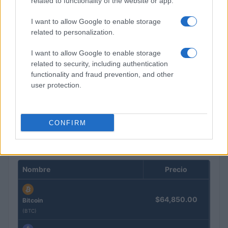
related to functionality of the website or app.
I want to allow Google to enable storage
related to personalization.
I want to allow Google to enable storage
related to security, including authentication
functionality and fraud prevention, and other
Criptomonedas: Guía completa para entender su
user protection.
funcionamiento y valor en 2026
Diego Martín · 9 Ago 2026
CONFIRM
COTIZACIONES CRYPTO
Nombre
Precio
$64,850.00
Bitcoin
(BTC)