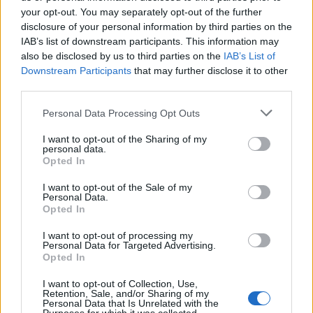
your opt-out. You may separately opt-out of the further
disclosure of your personal information by third parties on the
IAB’s list of downstream participants. This information may
also be disclosed by us to third parties on the
IAB’s List of
Downstream Participants
that may further disclose it to other
third parties.
Please note that this website/app uses one or more Google
Personal Data Processing Opt Outs
services and may gather and store information including but
not limited to your visit or usage behaviour. You may click to
I want to opt-out of the Sharing of my
personal data.
grant or deny consent to Google and its third-party tags to
Opted In
use your data for below specified purposes in below Google
consent section.
I want to opt-out of the Sale of my
Personal Data.
Opted In
I want to opt-out of processing my
Personal Data for Targeted Advertising.
Opted In
Sigue leyendo
I want to opt-out of Collection, Use,
Retention, Sale, and/or Sharing of my
Personal Data that Is Unrelated with the
CRIPTOMONEDAS