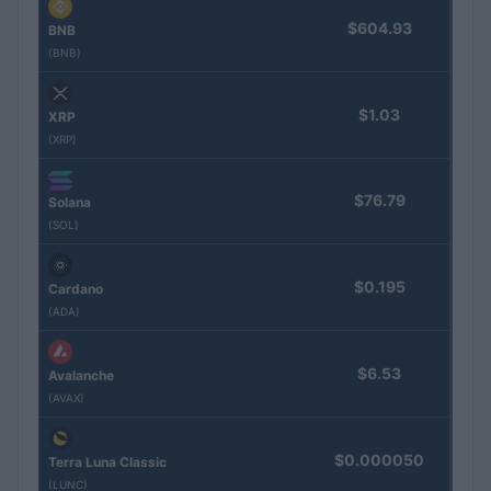
$604.93
BNB
(BNB)
$1.03
XRP
(XRP)
$76.79
Solana
(SOL)
$0.195
Cardano
(ADA)
$6.53
Avalanche
(AVAX)
$0.000050
Terra Luna Classic
(LUNC)