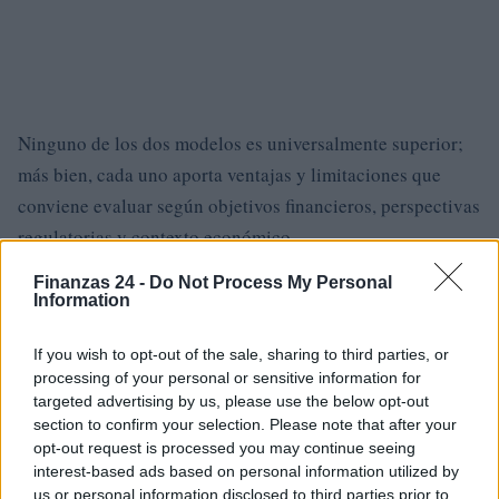
Ninguno de los dos modelos es universalmente superior;
más bien, cada uno aporta ventajas y limitaciones que
conviene evaluar según objetivos financieros, perspectivas
regulatorias y contexto económico.
Finanzas 24 -
Do Not Process My Personal
Information
AUTOR
Staff
If you wish to opt-out of the sale, sharing to third parties, or
processing of your personal or sensitive information for
targeted advertising by us, please use the below opt-out
section to confirm your selection. Please note that after your
opt-out request is processed you may continue seeing
interest-based ads based on personal information utilized by
us or personal information disclosed to third parties prior to