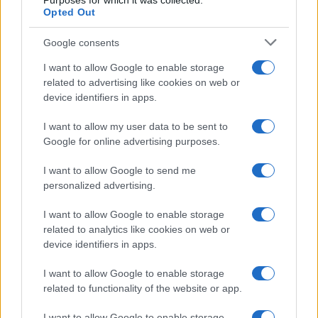
Purposes for which it was collected.
Opted Out
Google consents
I want to allow Google to enable storage
related to advertising like cookies on web or
device identifiers in apps.
I want to allow my user data to be sent to
Google for online advertising purposes.
I want to allow Google to send me
personalized advertising.
Cómo evaluar un exchange de criptomonedas: licencias,
seguridad y más
I want to allow Google to enable storage
Diego Martín · 10 Ago 2026
related to analytics like cookies on web or
device identifiers in apps.
CRIPTOMONEDAS
I want to allow Google to enable storage
related to functionality of the website or app.
I want to allow Google to enable storage