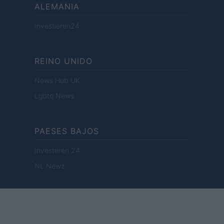
ALEMANIA
Investieren24
REINO UNIDO
News Hub UK
Lgbtq News
PAESES BAJOS
Investeren 24
NL Newz