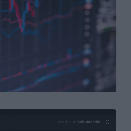
Ad
hub
Media
POWERED BY