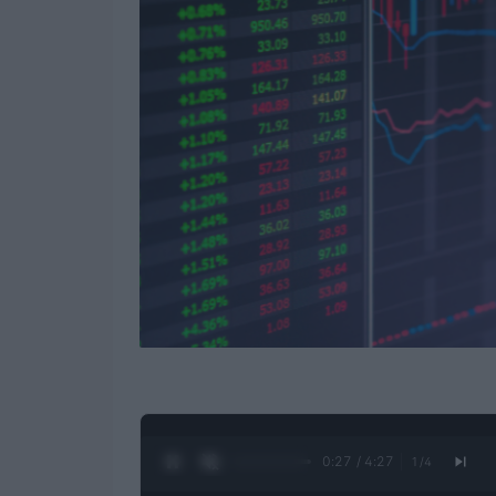
0:28 / 4:27
1
/
4