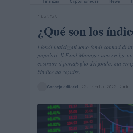
Finanzas
Criptomonedas
News
F
FINANZAS
¿Qué son los índic
I fondi indicizzati sono fondi comuni di in
popolari. Il Fund Manager non svolge un ru
costruire il portafoglio del fondo, ma sem
l'indice da seguire.
Consejo editorial
·
22 diciembre 2022
· 2 min