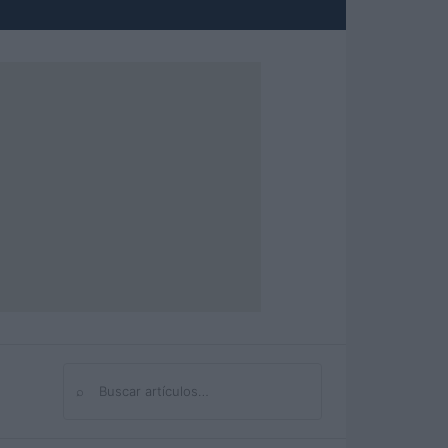
⌕
Buscar