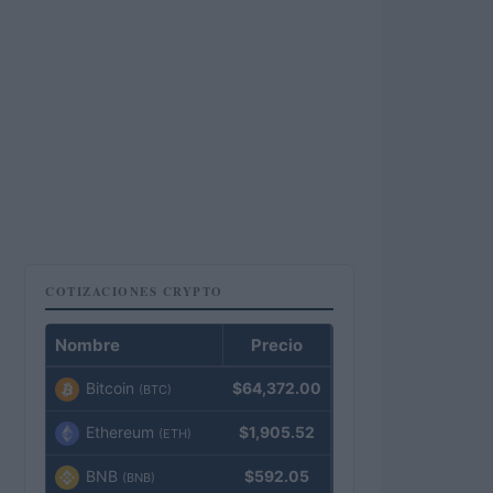
COTIZACIONES CRYPTO
Nombre
Precio
Bitcoin
$64,372.00
(BTC)
Ethereum
$1,905.52
(ETH)
BNB
$592.05
(BNB)