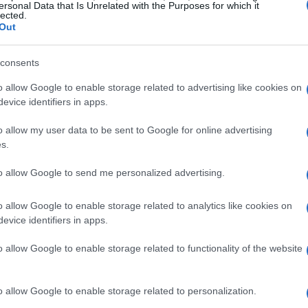
ersonal Data that Is Unrelated with the Purposes for which it
lected.
asivos
que imitan los índices populares del mercado.
Out
ctivo en la selección de sectores y acciones para
mplemente invierte en todas las acciones que componen
consents
cciones del fondo se corresponde estrechamente con la
o allow Google to enable storage related to advertising like cookies on
evice identifiers in apps.
ndice. Esta es una inversión pasiva, es decir, el
 índice mientras construye la cartera del fondo y trata
o allow my user data to be sent to Google for online advertising
s.
 índice en todo momento.
to allow Google to send me personalized advertising.
o allow Google to enable storage related to analytics like cookies on
evice identifiers in apps.
o allow Google to enable storage related to functionality of the website
o allow Google to enable storage related to personalization.