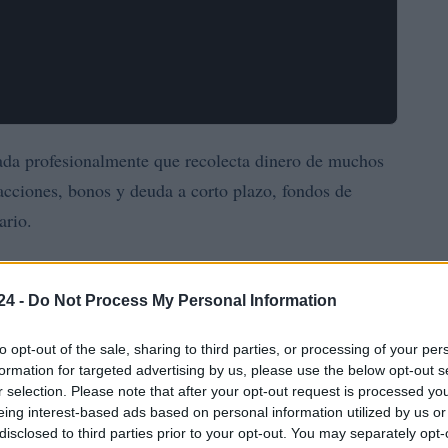
da profesionalmente que recolecta dinero de muchos
 acciones, bonos y deuda a corto plazo, fondos de
ario.
ra los inversores que buscan diversificar su cartera.
ector, un fondo mutuo invierte en diferentes acciones
24 -
Do Not Process My Personal Information
ra.
to opt-out of the sale, sharing to third parties, or processing of your per
formation for targeted advertising by us, please use the below opt-out s
s Unidos, Canadá e India, mientras que estructuras
r selection. Please note that after your opt-out request is processed y
V en Europa y la firma de inversión abierta en el
eing interest-based ads based on personal information utilized by us or
disclosed to third parties prior to your opt-out. You may separately opt-