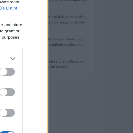
2
 downstream
variables?
B’s List of
3
Técnicas Reunidas: análisis de su posible
entrada en el IBEX 35 y mega contrato
er and store
con ADNOC
to grant or
4
ed purposes
IAG reduce expectativas por el impacto
del fuel mientras mantiene crecimiento
operativo
5
Horarios de Wall Street y días festivos:
guía práctica para inversores