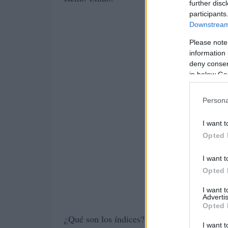
further disc
participants
Downstream 
Please note
information 
deny consent
in below Go
Persona
I want t
Opted 
I want t
Opted 
I want 
Advertis
Opted 
¿Qué son los índices?
I want t