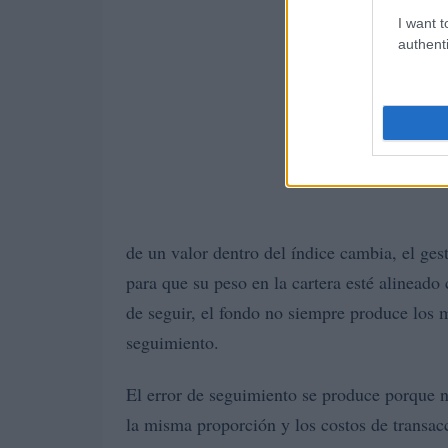
I want t
authenti
de un valor dentro del índice cambia, el ge
para que su peso en la cartera esté alineado 
de seguir, el fondo no siempre produce los 
seguimiento.
El error de seguimiento se produce porque n
la misma proporción y los costos de transac