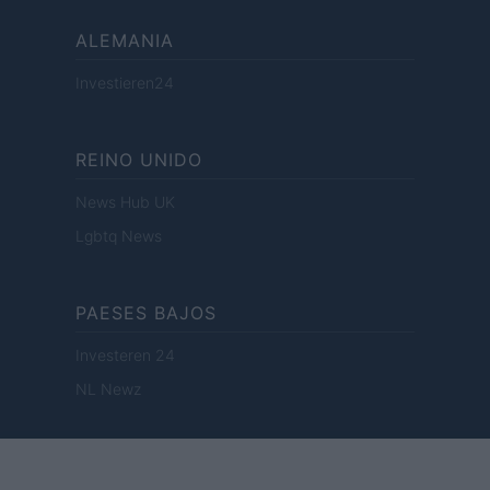
ALEMANIA
Investieren24
REINO UNIDO
News Hub UK
Lgbtq News
PAESES BAJOS
Investeren 24
NL Newz