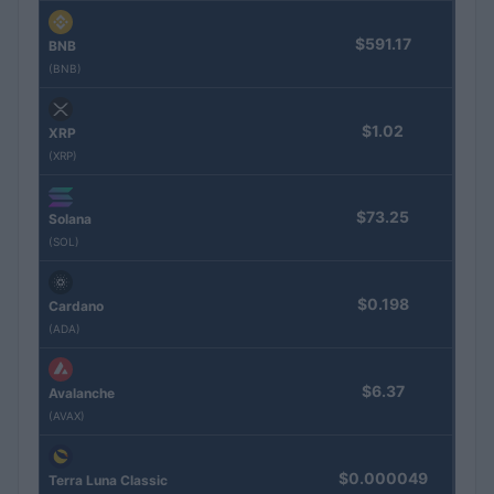
$591.17
BNB
(BNB)
$1.02
XRP
(XRP)
$73.25
Solana
(SOL)
$0.198
Cardano
(ADA)
$6.37
Avalanche
(AVAX)
$0.000049
Terra Luna Classic