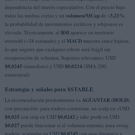
dependencia del interés especulativo. Con el precio bajo
volumen/MCap
3,21%
todas las medias cortas y un
de ~
,
la probabilidad de movimientos erráticos y
whipsaws
es
RSI
elevada. Técnicamente, el
aparece en territorio
MACD
oversold (~28 estimado) y el
muestra cruce bajista,
lo que sugiere que cualquier rebote será frágil sin
recuperación de volumen. Soportes relevantes: USD
$0,0245
$0,0214
(inmediato) y USD
(SMA-200,
estructural).
Estrategia y señales para $STABLE
AGUANTAR (HOLD)
La recomendación predominante es
con precaución: para traders contrarian, un scalp en ~USD
$0,025
$0,0242
con stop en USD
y take profit en USD
$0,027
puede funcionar si el volumen repunta; para swing
$0,0245
traders, acumular en USD
con stop dinámico y