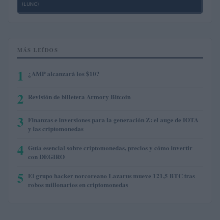
(LUNC)
MÁS LEÍDOS
1
¿AMP alcanzará los $10?
2
Revisión de billetera Armory Bitcoin
3
Finanzas e inversiones para la generación Z: el auge de IOTA
y las criptomonedas
4
Guía esencial sobre criptomonedas, precios y cómo invertir
con DEGIRO
5
El grupo hacker norcoreano Lazarus mueve 121,5 BTC tras
robos millonarios en criptomonedas