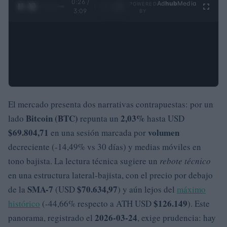
0:27 /
Ad
hub
Media
POWERED
1
/
4
3:09
BY
El mercado presenta dos narrativas contrapuestas: por un
Bitcoin (BTC)
2,03%
lado
repunta un
hasta USD
$69.804,71
volumen
en una sesión marcada por
decreciente (-14,49% vs 30 días) y medias móviles en
tono bajista. La lectura técnica sugiere un
rebote técnico
en una estructura lateral-bajista, con el precio por debajo
SMA-7
$70.634,97
de la
(USD
) y aún lejos del
máximo
$126.149
histórico
(-44,66% respecto a ATH USD
). Este
2026-03-24
panorama, registrado el
, exige prudencia: hay