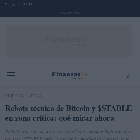
Saltar al contenido
7 agosto 2026
7 agosto 2026
⌕
×
⌕
CRIPTOMONEDAS
Buscar
Rebote técnico de Bitcoin y $STABLE
en zona crítica: qué mirar ahora
Bitcoin experimenta un rebote frágil con volumen bajo y medias
bajistas; $STABLE sufre corrección y pérdida de liquidez, pide