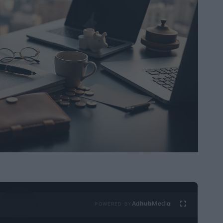
Ad
hub
Media
POWERED BY