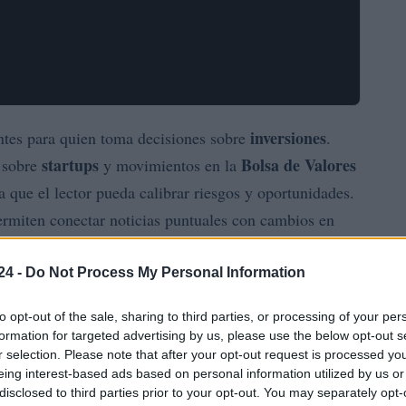
inversiones
ntes para quien toma decisiones sobre
.
startups
Bolsa de Valores
 sobre
y movimientos en la
ra que el lector pueda calibrar riesgos y oportunidades.
rmiten conectar noticias puntuales con cambios en
inversionistas
iento de los
.
24 -
Do Not Process My Personal Information
el impacto político en las finanzas, dinámicas de
to opt-out of the sale, sharing to third parties, or processing of your per
y la expansión de empresas tecnológicas y fintech en
formation for targeted advertising by us, please use the below opt-out s
ácticas para ajustar portafolios y señales que conviene
r selection. Please note that after your opt-out request is processed y
puede mover precios con rapidez. Esta síntesis
eing interest-based ads based on personal information utilized by us or
disclosed to third parties prior to your opt-out. You may separately opt-
precisión de las fuentes.