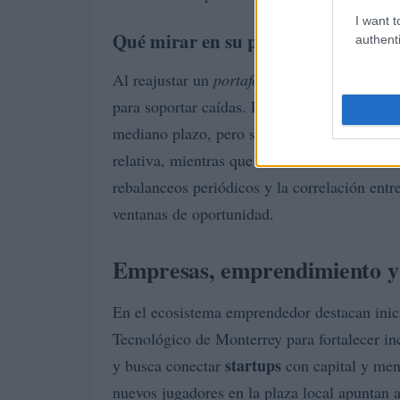
I want t
Qué mirar en su portafolio
authenti
Al reajustar un
portafolio
, conviene evaluar
para soportar caídas. Las acciones tecnológ
volatilidad
mediano plazo, pero su
exige tol
relativa, mientras que los fondos inmobiliar
rebalanceos periódicos y la correlación entr
ventanas de oportunidad.
Empresas, emprendimiento y 
En el ecosistema emprendedor destacan inic
Tecnológico de Monterrey para fortalecer in
startups
y busca conectar
con capital y ment
nuevos jugadores en la plaza local apuntan 