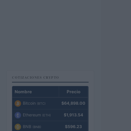
COTIZACIONES CRYPTO
Nombre
Precio
Bitcoin
$64,898.00
(BTC)
Ethereum
$1,913.54
(ETH)
BNB
$596.23
(BNB)