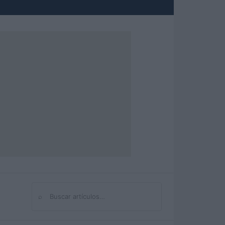
⌕
Buscar