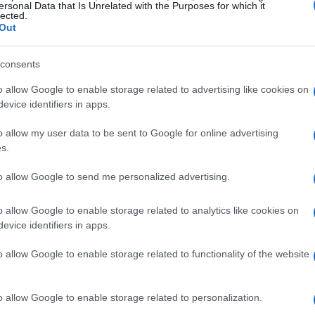
ersonal Data that Is Unrelated with the Purposes for which it
lected.
Out
consents
o allow Google to enable storage related to advertising like cookies on
evice identifiers in apps.
o allow my user data to be sent to Google for online advertising
s.
mercado
to allow Google to send me personalized advertising.
ETF
relacionados con metales han sido temas
o allow Google to enable storage related to analytics like cookies on
o búsquedas de refugio ante
incertidumbre macro
.
evice identifiers in apps.
do nuevos partícipes, especialmente aquellos
o allow Google to enable storage related to functionality of the website
 que muestran rendimientos competitivos. Para el
ferenciar
rendimiento nominal
de
rendimiento real
y
o allow Google to enable storage related to personalization.
dez en cada vehículo antes de decidir entrada o salida.