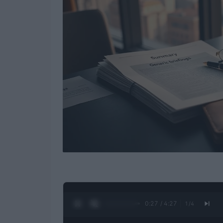
0:28 / 4:27
1
/
4