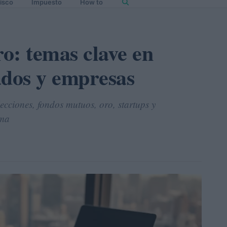
isco
Impuesto
How to
o: temas clave en
ados y empresas
lecciones, fondos mutuos, oro, startups y
ima