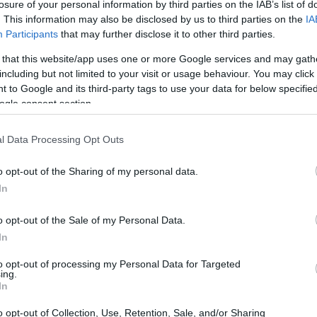
losure of your personal information by third parties on the IAB’s list of
. This information may also be disclosed by us to third parties on the
IA
Participants
that may further disclose it to other third parties.
rcado
 that this website/app uses one or more Google services and may gath
elecciones
 04/05/2026 subraya cómo las
moldean
including but not limited to your visit or usage behaviour. You may click 
 to Google and its third-party tags to use your data for below specifi
asa de interés
, la inflación esperada y la aversión al
ogle consent section.
inversionistas
opuestas económicas claras, los
ajustan
le
aumentar la volatilidad
. Entender este vínculo ayuda
l Data Processing Opt Outs
s estructurales: la clave está en monitorizar anuncios
o opt-out of the Sharing of my personal data.
onan los mercados de deuda y acciones.
In
o opt-out of the Sale of my Personal Data.
In
to opt-out of processing my Personal Data for Targeted
ing.
In
o opt-out of Collection, Use, Retention, Sale, and/or Sharing