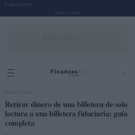
Saltar al contenido
8 agosto 2026
8 agosto 2026
⌕
×
⌕
INVERSIONES
Buscar
Retirar dinero de una billetera de solo
lectura a una billetera fiduciaria: guía
completa