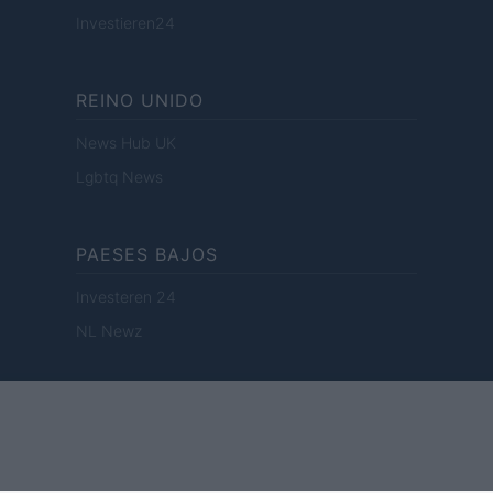
Investieren24
REINO UNIDO
News Hub UK
Lgbtq News
PAESES BAJOS
Investeren 24
NL Newz