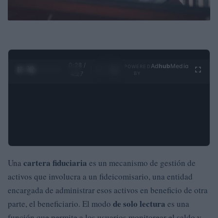
0:29 /
Ad
hub
Media
POWERED
1
/
4
4:27
BY
cartera fiduciaria
Una
es un mecanismo de gestión de
activos que involucra a un fideicomisario, una entidad
encargada de administrar esos activos en beneficio de otra
de solo lectura
parte, el beneficiario. El modo
es una
función que permite a los usuarios monitorear el saldo y