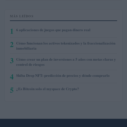
MÁS LEÍDOS
1
6 aplicaciones de juegos que pagan dinero real
2
Cómo funcionan los activos tokenizados y la fraccionalización
inmobiliaria
3
Cómo crear un plan de inversiones a 5 años con metas claras y
control de riesgos
4
Shiba Drop NFT: predicción de precios y dónde comprarlo
5
¿Es Bitcoin solo el myspace de Crypto?