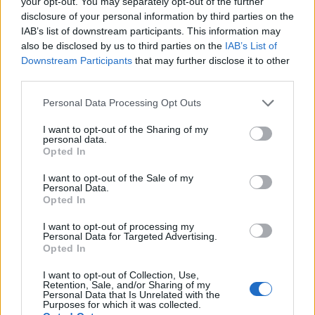
your opt-out. You may separately opt-out of the further
disclosure of your personal information by third parties on the
IAB’s list of downstream participants. This information may
also be disclosed by us to third parties on the
IAB’s List of
Downstream Participants
that may further disclose it to other
third parties.
Please note that this website/app uses one or more Google
Personal Data Processing Opt Outs
services and may gather and store information including but
not limited to your visit or usage behaviour. You may click to
I want to opt-out of the Sharing of my
personal data.
grant or deny consent to Google and its third-party tags to
Opted In
Guía para evaluar RWA: custodios, oráculos, liquidez y riesgo
use your data for below specified purposes in below Google
legal
consent section.
I want to opt-out of the Sale of my
Marta Ruiz · 6 Ago 2026
Personal Data.
Opted In
INVERSIONES
I want to opt-out of processing my
Personal Data for Targeted Advertising.
Opted In
I want to opt-out of Collection, Use,
Retention, Sale, and/or Sharing of my
Personal Data that Is Unrelated with the
Purposes for which it was collected.