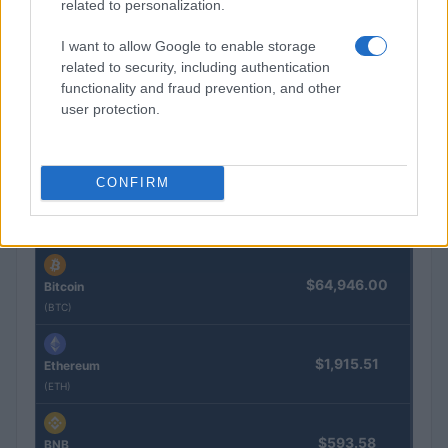
related to personalization.
I want to allow Google to enable storage
Cómo aplicar un framework minimalista para gestionar
related to security, including authentication
inversiones
functionality and fraud prevention, and other
Lucía Herrera · 5 Ago 2026
user protection.
COTIZACIONES CRYPTO
CONFIRM
Nombre
Precio
$64,946.00
Bitcoin
(BTC)
$1,915.51
Ethereum
(ETH)
$593.58
BNB