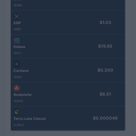
(BNB)
$1.03
XRP
(XRP)
$74.65
Solana
(SOL)
$0.200
Cardano
(ADA)
$6.51
Avalanche
(AVAX)
$0.000049
Terra Luna Classic
(LUNC)