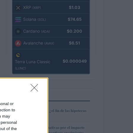
XRP
$1.03
(XRP)
Solana
$74.65
(SOL)
Cardano
$0.200
(ADA)
Avalanche
$6.51
(AVAX)
$0.000049
Terra Luna Classic
(LUNC)
MÁS LEÍDOS
sonal or
1
ection to
Euríbor en caída: ¿el fin de las hipotecas
variables?
ou may
 personal
2
IAG reduce expectativas por el impacto
out of the
del fuel mientras mantiene crecimiento