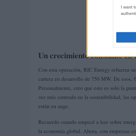
I want t
authenti
Un crecimiento constante en 
Con esta operación, RIC Energy refuerza su 
cartera en desarrollo de 750 MW. De esos, 
Personalmente, creo que esto es solo la pu
vez más centrado en la sostenibilidad, las o
están en auge.
Recuerdo cuando empecé a leer sobre energí
la economía global. Ahora, con empresas c