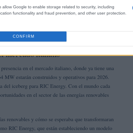
o allow Google to enable storage related to security, including
cation functionality and fraud prevention, and other user protection.
CONFIRM
el mercado italiano
presencia en el mercado italiano, donde ya tiene una
64 MW estarán construidos y operativos para 2026.
nta del iceberg para RIC Energy. Con el mundo cada
portunidades en el sector de las energías renovables
as renovables y cómo se esperaba que transformaran
omo RIC Energy, que están estableciendo un modelo