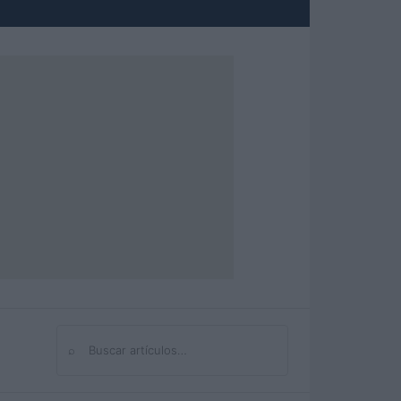
⌕
Buscar