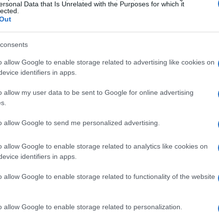
ersonal Data that Is Unrelated with the Purposes for which it
lected.
Out
omiso de RIC Energy con el medio ambiente. Giuseppe
consents
alia, ha subrayado que este proyecto no solo
o allow Google to enable storage related to advertising like cookies on
ién evitará la emisión de cerca de 38.000 toneladas de
evice identifiers in apps.
ición energética italiana y global. Es como si cada
o allow my user data to be sent to Google for online advertising
a lucha contra el cambio climático.
s.
to allow Google to send me personalized advertising.
o allow Google to enable storage related to analytics like cookies on
evice identifiers in apps.
o allow Google to enable storage related to functionality of the website
o allow Google to enable storage related to personalization.