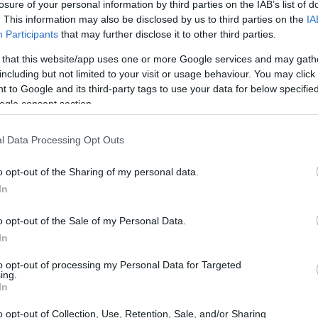
losure of your personal information by third parties on the IAB’s list of
. This information may also be disclosed by us to third parties on the
IA
Participants
that may further disclose it to other third parties.
s números pueden ser sorprendentes, pero lo que
 that this website/app uses one or more Google services and may gath
rás de ellos. RIC Energy ha hecho un movimiento audaz
including but not limited to your visit or usage behaviour. You may click 
anco Santander, respaldado por Cesce, por un total de
 to Google and its third-party tags to use your data for below specifi
ogle consent section.
está destinado a desarrollar una cartera de proyectos
norte de Italia. ¡Sí, 54 megavatios! Eso es suficiente
l Data Processing Opt Outs
Pero, ¿qué significa esto realmente?
o opt-out of the Sharing of my personal data.
s
In
o opt-out of the Sale of my Personal Data.
inis, comprende un total de diez plantas solares que
In
as. Todas ellas están en estado RTB (Ready to Build),
to opt-out of processing my Personal Data for Targeted
talación. La ambición de RIC Energy es que todas
ing.
In
ales de 2026. Imagínate, con esta capacidad se espera
a abastecer a más de 32.000 hogares. Impresionante,
o opt-out of Collection, Use, Retention, Sale, and/or Sharing