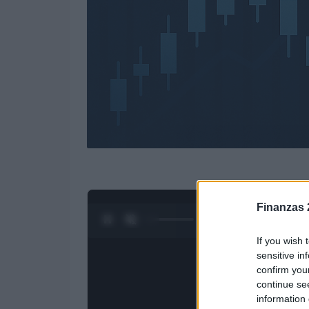
Finanzas 
0:28 / 3:09
1
/
4
If you wish 
sensitive in
confirm you
continue se
information 