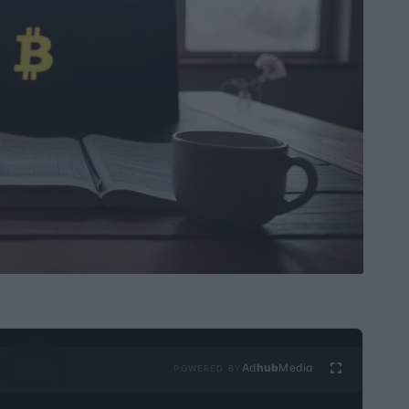
Ad
hub
Media
POWERED BY