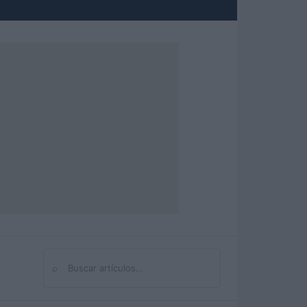
⌕
Buscar