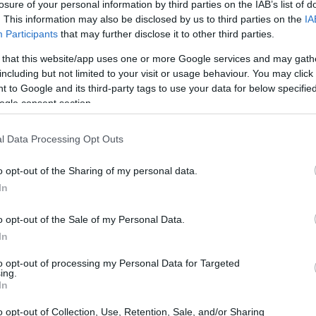
latilidad extrema
losure of your personal information by third parties on the IAB’s list of
. Los precios pueden subir o bajar
. This information may also be disclosed by us to third parties on the
IA
ciados por la oferta y la demanda. Los
grandes
Participants
that may further disclose it to other third parties.
en manipular el mercado comprando o vendiendo
 that this website/app uses one or more Google services and may gath
afecta directamente los precios.
including but not limited to your visit or usage behaviour. You may click 
 to Google and its third-party tags to use your data for below specifi
ogle consent section.
l Data Processing Opt Outs
o opt-out of the Sharing of my personal data.
In
o opt-out of the Sale of my Personal Data.
In
to opt-out of processing my Personal Data for Targeted
ing.
In
o opt-out of Collection, Use, Retention, Sale, and/or Sharing