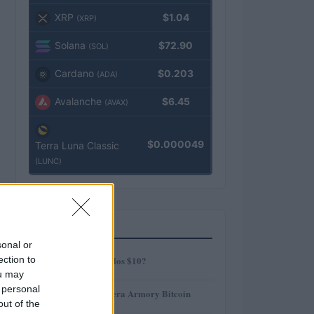
XRP
$1.04
(XRP)
Solana
$72.90
(SOL)
Cardano
$0.203
(ADA)
Avalanche
$6.45
(AVAX)
$0.000049
Terra Luna Classic
(LUNC)
MÁS LEÍDOS
sonal or
1
ection to
¿AMP alcanzará los $10?
ou may
 personal
2
Revisión de billetera Armory Bitcoin
out of the