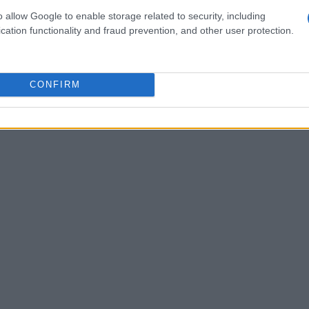
os
y
phishing
. Estos
fraudes buscan
engañar a quienes
o allow Google to enable storage related to security, including
cation functionality and fraud prevention, and other user protection.
CONFIRM