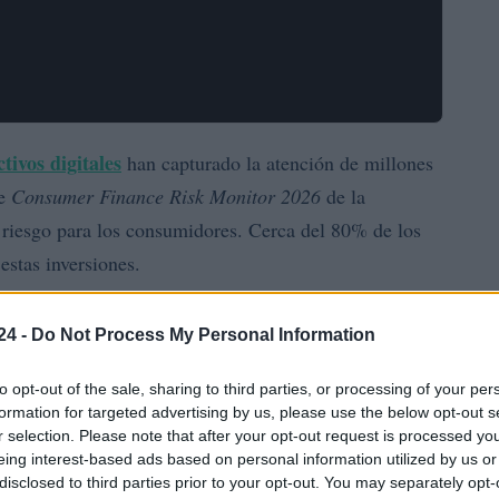
ctivos digitales
han capturado la atención de millones
me
Consumer Finance Risk Monitor 2026
de la
 riesgo para los consumidores. Cerca del 80% de los
estas inversiones.
ión son solo la punta del iceberg. Pero, ¿qué hace que
24 -
Do Not Process My Personal Information
o más importante, ¿cómo puedes proteger tus
to opt-out of the sale, sharing to third parties, or processing of your per
formation for targeted advertising by us, please use the below opt-out s
r selection. Please note that after your opt-out request is processed y
jugadores
eing interest-based ads based on personal information utilized by us or
disclosed to third parties prior to your opt-out. You may separately opt-