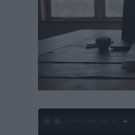
0:27 / 3:09
1
/
4