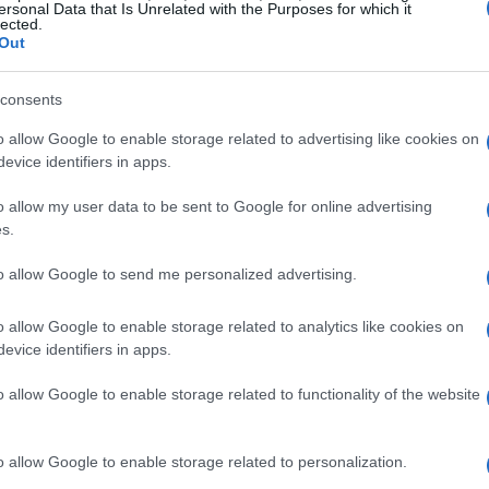
ersonal Data that Is Unrelated with the Purposes for which it
lected.
Out
pequeños inversores
eralmente son los
los que
consents
lto riesgo, donde la suerte y la especulación a menudo
o allow Google to enable storage related to advertising like cookies on
evice identifiers in apps.
o allow my user data to be sent to Google for online advertising
gulación
s.
to allow Google to send me personalized advertising.
sa
son problemas comunes en el mundo de las
n
marketing agresivo
para atraer inversores,
o allow Google to enable storage related to analytics like cookies on
a base real. La falta de regulación oficial permite que
evice identifiers in apps.
mente.
o allow Google to enable storage related to functionality of the website
eguladas
lo que significa que nadie garantiza la
o allow Google to enable storage related to personalization.
ores, especialmente los principiantes, caen en trampas