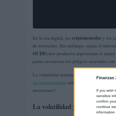
criptomonedas
a
En la era digital, las
y los
de inversores. Sin embargo, según el infor
OCDE
estos productos representan el mayor
países reconocen los peligros asociados con 
La volatilidad extrema y la falta de regulac
Finanzas 
las criptomonedas
sean tan peligrosas? Y, l
inversiones?
If you wish 
sensitive in
confirm you
La volatilidad y los grandes 
continue se
information 