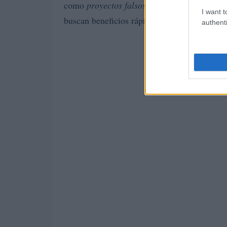
como
proyectos falsos
chiringuitos financier
I want t
buscan beneficios rápidos y fáciles.
authenti