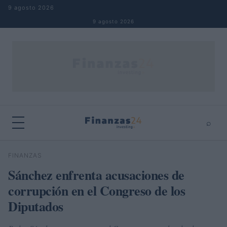
Saltar al contenido
9 agosto 2026
9 agosto 2026
⌕
×
⌕
FINANZAS
Buscar
Sánchez enfrenta acusaciones de
corrupción en el Congreso de los
Diputados