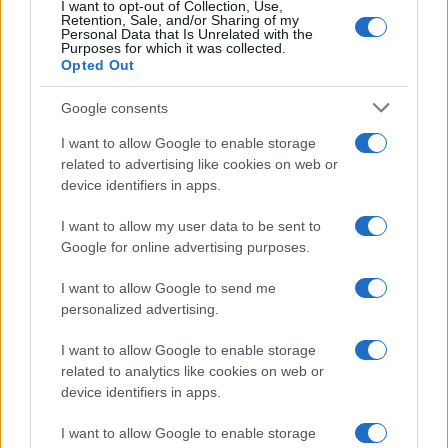
I want to opt-out of Collection, Use,
Retention, Sale, and/or Sharing of my
Personal Data that Is Unrelated with the
Purposes for which it was collected.
Opted Out
Google consents
I want to allow Google to enable storage
Intervención conjunta de Japón y EE.UU. para frenar la caída
related to advertising like cookies on web or
del yen
device identifiers in apps.
Marta Ruiz · 7 Ago 2026
I want to allow my user data to be sent to
Google for online advertising purposes.
COTIZACIONES CRYPTO
I want to allow Google to send me
personalized advertising.
Nombre
Precio
I want to allow Google to enable storage
related to analytics like cookies on web or
$65,178.00
device identifiers in apps.
Bitcoin
(BTC)
I want to allow Google to enable storage