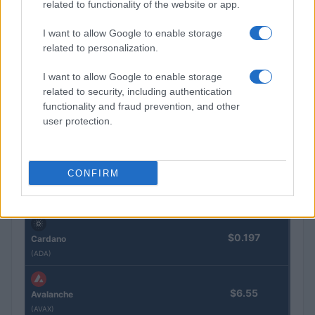
related to functionality of the website or app.
$1,922.78
Ethereum
I want to allow Google to enable storage
(ETH)
related to personalization.
$607.67
BNB
I want to allow Google to enable storage
(BNB)
related to security, including authentication
functionality and fraud prevention, and other
user protection.
$1.04
XRP
(XRP)
CONFIRM
$77.16
Solana
(SOL)
$0.197
Cardano
(ADA)
$6.55
Avalanche
(AVAX)