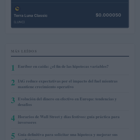
$0.000050
Terra Luna Classic
(LUNC)
MÁS LEÍDOS
1
Euríbor en caída: ¿el fin de las hipotecas variables?
2
IAG reduce expectativas por el impacto del fuel mientras
mantiene crecimiento operativo
3
Evolución del dinero en efectivo en Europa: tendencias y
desafíos
4
Horarios de Wall Street y días festivos: guía práctica para
inversores
5
Guía definitiva para solicitar una hipoteca y mejorar sus
condiciones