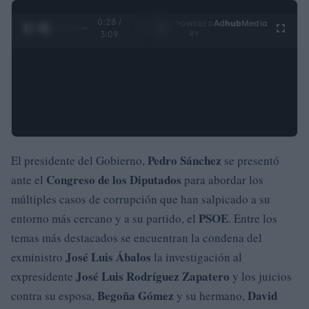
0:29 /
Ad
hub
Media
POWERED
1
/
4
3:09
BY
Pedro Sánchez
El presidente del Gobierno,
se presentó
Congreso de los Diputados
ante el
para abordar los
múltiples casos de corrupción que han salpicado a su
PSOE
entorno más cercano y a su partido, el
. Entre los
temas más destacados se encuentran la condena del
José Luis Ábalos
exministro
la investigación al
José Luis Rodríguez Zapatero
expresidente
y los juicios
Begoña Gómez
David
contra su esposa,
y su hermano,