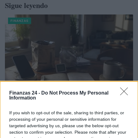
Sigue leyendo
FINANZAS
Finanzas 24 -
Do Not Process My Personal
Information
Identifica y elimina suscripciones, fees y compras impulsivas
If you wish to opt-out of the sale, sharing to third parties, or
Marta Ruiz · 8 Ago 2026
processing of your personal or sensitive information for
targeted advertising by us, please use the below opt-out
FINANZAS
section to confirm your selection. Please note that after your