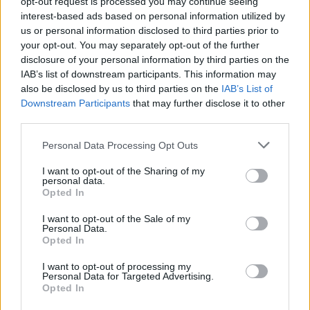
opt-out request is processed you may continue seeing
interest-based ads based on personal information utilized by
us or personal information disclosed to third parties prior to
your opt-out. You may separately opt-out of the further
disclosure of your personal information by third parties on the
IAB’s list of downstream participants. This information may
also be disclosed by us to third parties on the
IAB’s List of
Downstream Participants
that may further disclose it to other
third parties.
Please note that this website/app uses one or more Google
Personal Data Processing Opt Outs
services and may gather and store information including but
Cómo la crisis de refino está afectando los precios de la
not limited to your visit or usage behaviour. You may click to
I want to opt-out of the Sharing of my
gasolina y el diésel
personal data.
grant or deny consent to Google and its third-party tags to
Opted In
Lucía Herrera · 7 Ago 2026
use your data for below specified purposes in below Google
consent section.
I want to opt-out of the Sale of my
Personal Data.
FINANZAS
Opted In
I want to opt-out of processing my
Personal Data for Targeted Advertising.
Opted In