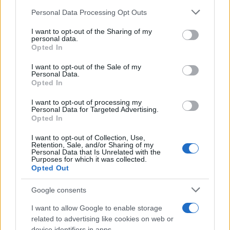
desviaciones, ajustar procedimientos y reforzar aquellas
Please note that this website/app uses one or more Google
Personal Data Processing Opt Outs
La capacidad de analizar
áreas que requieren atención.
services and may gather and store information including but
not limited to your visit or usage behaviour. You may click to
I want to opt-out of the Sharing of my
datos reales otorga a las empresas una ventaja
personal data.
grant or deny consent to Google and its third-party tags to
competitiva
, ya que facilita actuar con criterio en
Opted In
use your data for below specified purposes in below Google
momentos de incertidumbre.
consent section.
I want to opt-out of the Sale of my
Personal Data.
Opted In
El crecimiento empresarial depende en gran medida de la
solidez de su administración. Cuando los procesos fluyen
I want to opt-out of processing my
Personal Data for Targeted Advertising.
con naturalidad, las decisiones se toman con mayor
Opted In
seguridad y el equipo trabaja con un margen de error
I want to opt-out of Collection, Use,
reducido. La integración de herramientas diseñadas para
Retention, Sale, and/or Sharing of my
Personal Data that Is Unrelated with the
acompañar esta evolución refuerza la estabilidad del
Purposes for which it was collected.
Opted Out
negocio y contribuye a construir una base sólida sobre la
que avanzar.
Google consents
I want to allow Google to enable storage
related to advertising like cookies on web or
device identifiers in apps.
AUTOR