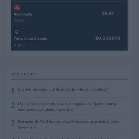
$6.52
Avalanche
(AVAX)
$0.000049
Terra Luna Classic
(LUNC)
MÁS LEÍDOS
1
Euríbor en caída: ¿el fin de las hipotecas variables?
2
IAG reduce expectativas por el impacto del fuel mientras
mantiene crecimiento operativo
3
Horarios de Wall Street y días festivos: guía práctica para
inversores
Evolución del dinero en efectivo en Europa: tendencias y