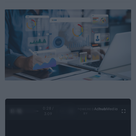
0:30 /
Ad
hub
Media
POWERED
1
/
4
3:09
BY