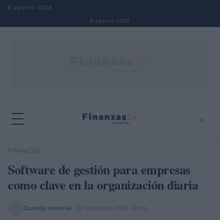
Saltar al contenido
8 agosto 2026
8 agosto 2026
⌕
×
⌕
FINANZAS
Buscar
Software de gestión para empresas
como clave en la organización diaria
Consejo editorial
·
19 noviembre 2025
· 6 min