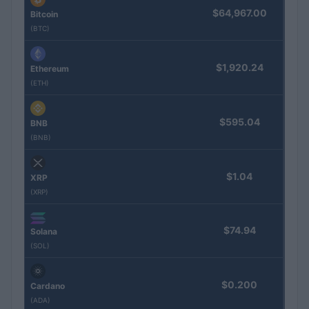
$64,967.00
Bitcoin
(BTC)
$1,920.24
Ethereum
(ETH)
$595.04
BNB
(BNB)
$1.04
XRP
(XRP)
$74.94
Solana
(SOL)
$0.200
Cardano
(ADA)