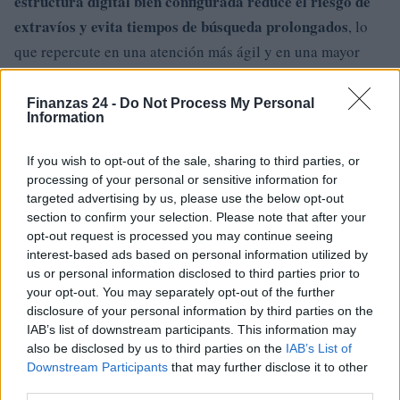
estructura digital bien configurada reduce el riesgo de
extravíos y evita tiempos de búsqueda prolongados
, lo
que repercute en una atención más ágil y en una mayor
sensación de seguridad. La integración de estas
herramientas refleja la importancia de mantener un
Finanzas 24 -
Do Not Process My Personal
Information
equilibrio entre el trabajo asistencial y la gestión interna,
especialmente en consultas que buscan mejorar su
If you wish to opt-out of the sale, sharing to third parties, or
rendimiento sin perder cercanía.
processing of your personal or sensitive information for
targeted advertising by us, please use the below opt-out
section to confirm your selection. Please note that after your
Un apoyo constante para la toma de
opt-out request is processed you may continue seeing
decisiones
interest-based ads based on personal information utilized by
us or personal information disclosed to third parties prior to
La información adquiere valor cuando está bien
your opt-out. You may separately opt-out of the further
organizada. Un sistema que reúne datos de ventas,
disclosure of your personal information by third parties on the
IAB’s list of downstream participants. This information may
horarios, gastos o movimientos internos ofrece una
also be disclosed by us to third parties on the
IAB’s List of
perspectiva útil para planificar estrategias a corto y largo
Downstream Participants
that may further disclose it to other
plazo. La supervisión continua permite detectar
third parties.