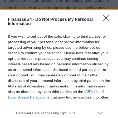
analizar transacciones en criptomonedas puede ayudar a
identificar patrones de comportamiento sospechosos y a
cumplir con las normativas fiscales.
Finanzas 24 -
Do Not Process My Personal
Information
Estas herramientas pueden permitir rastrear el flujo de
criptomonedas a través de múltiples direcciones y
If you wish to opt-out of the sale, sharing to third parties, or
exchanges, facilitando la detección de actividades ilícitas.
processing of your personal or sensitive information for
targeted advertising by us, please use the below opt-out
Además, pueden generar informes detallados que pueden
section to confirm your selection. Please note that after your
ser útiles en caso de una auditoría.
opt-out request is processed you may continue seeing
interest-based ads based on personal information utilized by
Cumplir con las normativas fiscales
us or personal information disclosed to third parties prior to
your opt-out. You may separately opt-out of the further
Cumplir con las normativas fiscales es esencial para
disclosure of your personal information by third parties on the
reducir los riesgos de auditoría. Esto incluye declarar
IAB’s list of downstream participants. This information may
also be disclosed by us to third parties on the
IAB’s List of
todas las transacciones financieras, incluyendo las
Downstream Participants
that may further disclose it to other
operaciones en criptomonedas, y pagar los impuestos
third parties.
correspondientes.
Please note that this website/app uses one or more Google
Personal Data Processing Opt Outs
services and may gather and store information including but