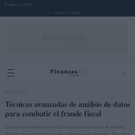
Saltar al contenido
8 agosto 2026
8 agosto 2026
⌕
×
⌕
IMPUESTO
Buscar
Técnicas avanzadas de análisis de datos
para combatir el fraude fiscal
Las agencias tributarias utilizan técnicas avanzadas de análisis
de datos para detectar evasión y blanqueo de capitales. Descubre