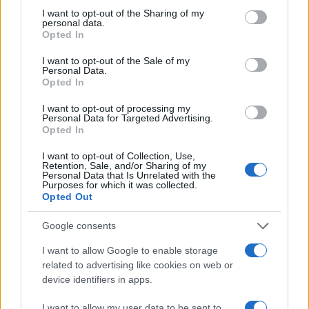
Además, es importante mantenerse actualizado sobre los
not limited to your visit or usage behaviour. You may click to
I want to opt-out of the Sharing of my
personal data.
cambios en las normativas fiscales y adaptar las prácticas
grant or deny consent to Google and its third-party tags to
Opted In
use your data for below specified purposes in below Google
financieras en consecuencia. Consultar con un asesor
consent section.
I want to opt-out of the Sale of my
fiscal especializado en criptomonedas puede ser útil para
Personal Data.
garantizar el cumplimiento de todas las obligaciones
Opted In
fiscales.
I want to opt-out of processing my
Personal Data for Targeted Advertising.
Opted In
Mantener registros detallados, utilizar herramientas de
seguimiento y cumplir con las normativas fiscales son
I want to opt-out of Collection, Use,
Retention, Sale, and/or Sharing of my
prácticas esenciales para garantizar la transparencia y la
Personal Data that Is Unrelated with the
Purposes for which it was collected.
legalidad de las operaciones financieras.
Opted Out
Google consents
I want to allow Google to enable storage
AUTOR
Diego Martín
related to advertising like cookies on web or
device identifiers in apps.
I want to allow my user data to be sent to