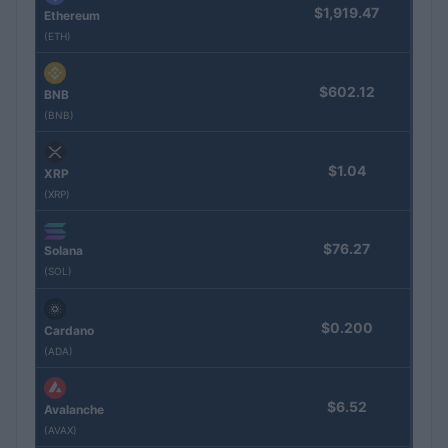
$1,919.47
Ethereum
(ETH)
$602.12
BNB
(BNB)
$1.04
XRP
(XRP)
$76.27
Solana
(SOL)
$0.200
Cardano
(ADA)
$6.52
Avalanche
(AVAX)