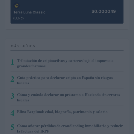
$0.000049
Terra Luna Classic
(LUNC)
MÁS LEÍDOS
1
Tributación de criptoactivos y carteras bajo el impuesto a
grandes fortunas
2
Guía práctica para declarar cripto en España sin riesgos
fiscales
3
Cómo y cuándo declarar un préstamo a Hacienda sin errores
fiscales
4
Elina Berglund: edad, biografía, patrimonio y salario
5
Cómo aflorar pérdidas de crowdlending inmobiliario y reducir
la factura del IRPF