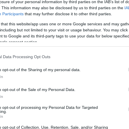
losure of your personal information by third parties on the IAB’s list of
. This information may also be disclosed by us to third parties on the
IA
Participants
that may further disclose it to other third parties.
sis de caja
 that this website/app uses one or more Google services and may gath
including but not limited to your visit or usage behaviour. You may click 
 to Google and its third-party tags to use your data for below specifi
CHV)
es una biotecnológica precomercial centrada en
ogle consent section.
para cesación tabáquica. La compañía cuenta con
o que le permite financiar operaciones hasta 2027 sin
l Data Processing Opt Outs
o opt-out of the Sharing of my personal data.
In
1.200 millones de fumadores
es vasto: unos
en todo el
5.200 millones de dólares en 2028
 en
. Esto convierte
o opt-out of the Sale of my Personal Data.
 potencial disruptivo si logra aprobación regulatoria.
In
to opt-out of processing my Personal Data for Targeted
recomendaciones de “Compra” y precios objetivo entre
ing.
In
,02, lo que supone un upside de más del 400% respecto
o opt-out of Collection, Use, Retention, Sale, and/or Sharing