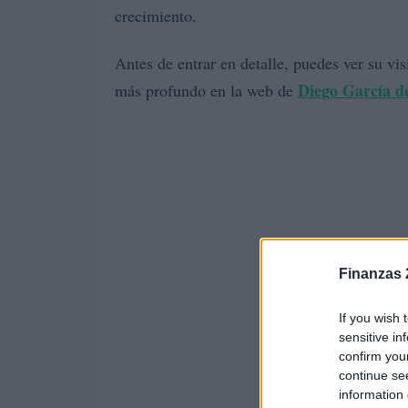
crecimiento.
Antes de entrar en detalle, puedes ver su vi
Diego García d
más profundo en la web de
Finanzas 
If you wish 
sensitive in
confirm you
continue se
information 