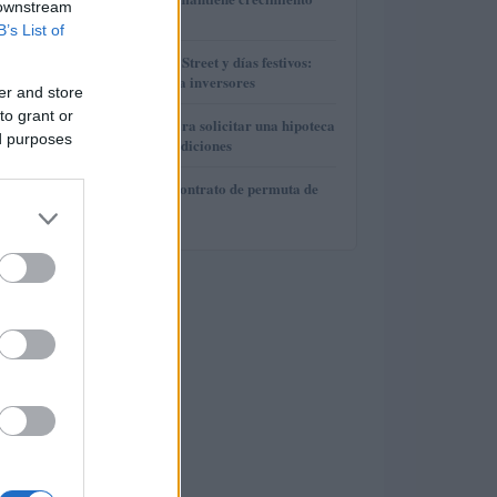
 downstream
operativo
B’s List of
3
Horarios de Wall Street y días festivos:
guía práctica para inversores
er and store
to grant or
4
Guía definitiva para solicitar una hipoteca
ed purposes
y mejorar sus condiciones
5
¿Qué incluye un contrato de permuta de
tipos de interés?