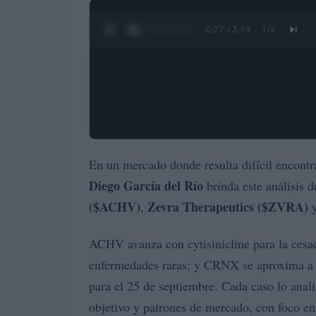
0:28 / 3:19
1
/
4
En un mercado donde resulta difícil encontr
Diego García del Río
brinda este análisis 
($ACHV)
Zevra Therapeutics ($ZVRA)
,
ACHV avanza con cytisinicline para la ce
enfermedades raras; y CRNX se aproxima a 
para el 25 de septiembre. Cada caso lo anali
objetivo y patrones de mercado, con foco en 