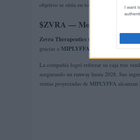
objetivo se sitúa en torno a 3.80 USD, cond
I want t
authenti
$ZVRA — Momentum en enfe
Zevra Therapeutics ($ZVRA)
representa un
MIPLYFFA
gracias a
, aprobado para hipers
La compañía logró reforzar su caja tras ven
asegurando un runway hasta 2028. Sus ingr
ventas proyectadas de MIPLYFFA alcanzan 