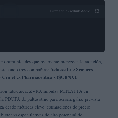
Ad
hub
Media
POWERED BY
ar oportunidades que realmente merezcan la atención,
Achieve Life Sciences
destacando tres compañías:
Crinetics Pharmaceuticals ($CRNX)
y
.
sación tabáquica; ZVRA impulsa MIPLYFFA en
la PDUFA de paltusotine para acromegalia, prevista
za desde métricas clave, estimaciones de precio
biotechs especulativas de alto potencial de