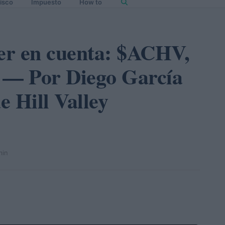
isco
Impuesto
How to
ner en cuenta: $ACHV,
 Por Diego García
e Hill Valley
min