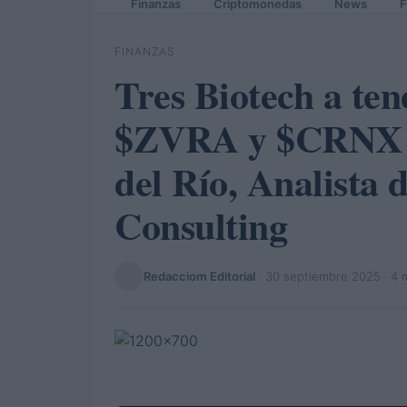
Finanzas
Criptomonedas
News
F
FINANZAS
Tres Biotech a te
$ZVRA y $CRNX —
del Río, Analista d
Consulting
Redacciom Editorial
·
30 septiembre 2025
· 4 