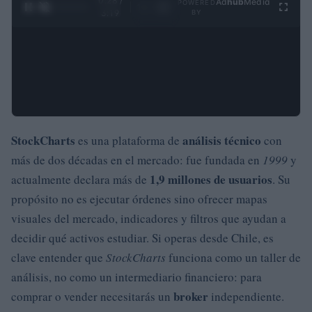
0:29 /
Ad
hub
Media
POWERED
1
/
4
3:19
BY
StockCharts
análisis técnico
es una plataforma de
con
más de dos décadas en el mercado: fue fundada en
1999
y
1,9 millones de usuarios
actualmente declara más de
. Su
propósito no es ejecutar órdenes sino ofrecer mapas
visuales del mercado, indicadores y filtros que ayudan a
decidir qué activos estudiar. Si operas desde Chile, es
clave entender que
StockCharts
funciona como un taller de
análisis, no como un intermediario financiero: para
broker
comprar o vender necesitarás un
independiente.