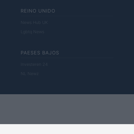
REINO UNIDO
News Hub UK
Lgbtq News
PAESES BAJOS
Investeren 24
NL Newz