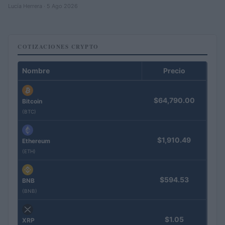
Lucía Herrera · 5 Ago 2026
COTIZACIONES CRYPTO
Nombre
Precio
$64,790.00
Bitcoin
(BTC)
$1,910.49
Ethereum
(ETH)
$594.53
BNB
(BNB)
$1.05
XRP