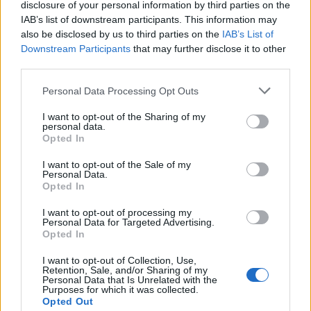
disclosure of your personal information by third parties on the
IAB’s list of downstream participants. This information may
also be disclosed by us to third parties on the
IAB’s List of
Downstream Participants
that may further disclose it to other
third parties.
Please note that this website/app uses one or more Google
Personal Data Processing Opt Outs
services and may gather and store information including but
not limited to your visit or usage behaviour. You may click to
I want to opt-out of the Sharing of my
personal data.
grant or deny consent to Google and its third-party tags to
Opted In
use your data for below specified purposes in below Google
consent section.
I want to opt-out of the Sale of my
Sigue leyendo
Personal Data.
Opted In
INVERSIONES
I want to opt-out of processing my
Personal Data for Targeted Advertising.
Opted In
I want to opt-out of Collection, Use,
Retention, Sale, and/or Sharing of my
Personal Data that Is Unrelated with the
Purposes for which it was collected.
Opted Out