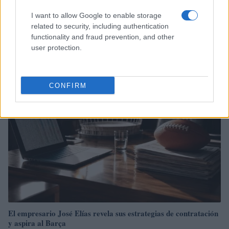
I want to allow Google to enable storage
Cómo aplicar un framework minimalista para gestionar
related to security, including authentication
inversiones
functionality and fraud prevention, and other
user protection.
Lucía Herrera · 5 Ago 2026
INVERSIONES
CONFIRM
El empresario José Elías revela sus estrategias de contratación
y aspira al Barça