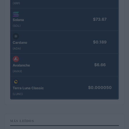
(XRP)
$73.67
Solana
(SOL)
$0.189
Cardano
(ADA)
$6.66
Avalanche
(AVAX)
$0.000050
Terra Luna Classic
(LUNC)
MÁS LEÍDOS