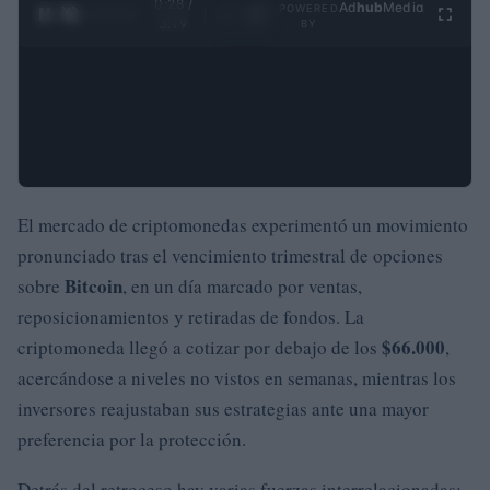
0:29 /
Ad
hub
Media
POWERED
1
/
4
3:19
BY
El mercado de criptomonedas experimentó un movimiento
pronunciado tras el vencimiento trimestral de opciones
Bitcoin
sobre
, en un día marcado por ventas,
reposicionamientos y retiradas de fondos. La
$66.000
criptomoneda llegó a cotizar por debajo de los
,
acercándose a niveles no vistos en semanas, mientras los
inversores reajustaban sus estrategias ante una mayor
preferencia por la protección.
Detrás del retroceso hay varias fuerzas interrelacionadas: