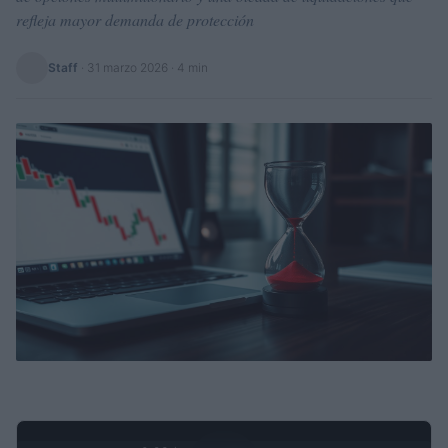
refleja mayor demanda de protección
Staff
·
31 marzo 2026
· 4 min