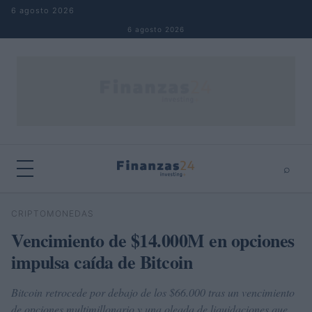
Saltar al contenido
6 agosto 2026
6 agosto 2026
⌕
×
⌕
CRIPTOMONEDAS
Buscar
Vencimiento de $14.000M en opciones
impulsa caída de Bitcoin
Bitcoin retrocede por debajo de los $66.000 tras un vencimiento
de opciones multimillonario y una oleada de liquidaciones que