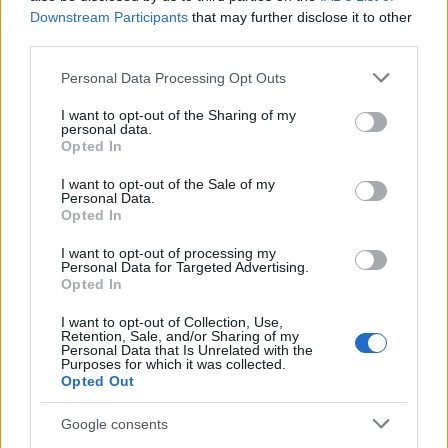
Downstream Participants
that may further disclose it to other
third parties.
Please note that this website/app uses one or more Google
Personal Data Processing Opt Outs
services and may gather and store information including but
not limited to your visit or usage behaviour. You may click to
I want to opt-out of the Sharing of my
personal data.
grant or deny consent to Google and its third-party tags to
Opted In
use your data for below specified purposes in below Google
consent section.
Sigue leyendo
I want to opt-out of the Sale of my
Personal Data.
Opted In
CRIPTOMONEDAS
I want to opt-out of processing my
Personal Data for Targeted Advertising.
Opted In
I want to opt-out of Collection, Use,
Retention, Sale, and/or Sharing of my
Personal Data that Is Unrelated with the
Purposes for which it was collected.
Opted Out
Google consents