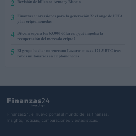
2
Revisión de billetera Armory Bitcoin
3
Finanzas e inversiones para la generación Z: el auge de IOTA
y las criptomonedas
4
Bitcoin supera los 63.000 dólares: ¿qué impulsa la
recuperación del mercado cripto?
5
El grupo hacker norcoreano Lazarus mueve 121,5 BTC tras
robos millonarios en criptomonedas
Finanzas24, el nuevo portal al mundo de las finanzas.
Insights, noticias, comparaciones y estadísticas.