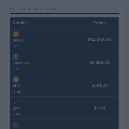
COTIZACIONES CRYPTO
Nombre
Precio
$64,408.00
Bitcoin
(BTC)
$1,905.73
Ethereum
(ETH)
$591.50
BNB
(BNB)
$1.04
XRP
(XRP)