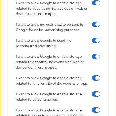
I want to allow Google to enable storage
related to advertising like cookies on web or
device identifiers in apps.
Cadena perpetua para ex oficial de LAPD por robo cripto a
adolescente
I want to allow my user data to be sent to
Google for online advertising purposes.
Diego Martín · 6 Ago 2026
I want to allow Google to send me
CRIPTOMONEDAS
personalized advertising.
I want to allow Google to enable storage
related to analytics like cookies on web or
device identifiers in apps.
I want to allow Google to enable storage
related to functionality of the website or app.
I want to allow Google to enable storage
related to personalization.
I want to allow Google to enable storage
Cómo los delincuentes están explotando los cambios en la
related to security, including authentication