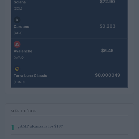
$72.90
Solana
(SOL)
$0.203
Cardano
(ADA)
$6.45
Avalanche
(AVAX)
$0.000049
Terra Luna Classic
(LUNC)
MÁS LEÍDOS
1
¿AMP alcanzará los $10?