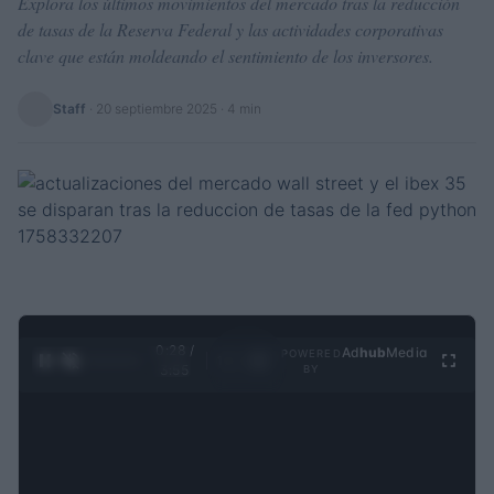
Explora los últimos movimientos del mercado tras la reducción
de tasas de la Reserva Federal y las actividades corporativas
clave que están moldeando el sentimiento de los inversores.
Staff
·
20 septiembre 2025
· 4 min
0:29 /
Ad
hub
Media
POWERED
1
/
4
3:55
BY