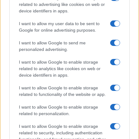
related to advertising like cookies on web or
device identifiers in apps.
Brent cae un 8.3% y arrastra a las materias primas en agosto
I want to allow my user data to be sent to
Google for online advertising purposes.
Lucía Herrera · 6 Ago 2026
I want to allow Google to send me
NEWS
personalized advertising.
I want to allow Google to enable storage
related to analytics like cookies on web or
device identifiers in apps.
I want to allow Google to enable storage
related to functionality of the website or app.
I want to allow Google to enable storage
related to personalization.
I want to allow Google to enable storage
El petróleo Brent cae un 8.46% y arrastra a las materias
related to security, including authentication
primas