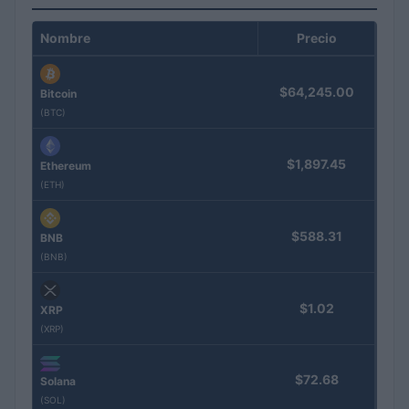
Nombre
Precio
$64,245.00
Bitcoin
(BTC)
$1,897.45
Ethereum
(ETH)
$588.31
BNB
(BNB)
$1.02
XRP
(XRP)
$72.68
Solana
(SOL)