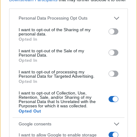
third parties.
Please note that this website/app uses one or more Google
Personal Data Processing Opt Outs
services and may gather and store information including but
not limited to your visit or usage behaviour. You may click to
I want to opt-out of the Sharing of my
personal data.
grant or deny consent to Google and its third-party tags to
Opted In
use your data for below specified purposes in below Google
consent section.
I want to opt-out of the Sale of my
Personal Data.
Sigue leyendo
Opted In
I want to opt-out of processing my
NEWS
Personal Data for Targeted Advertising.
Opted In
I want to opt-out of Collection, Use,
Retention, Sale, and/or Sharing of my
Personal Data that Is Unrelated with the
Purposes for which it was collected.
Opted Out
Google consents
I want to allow Google to enable storage