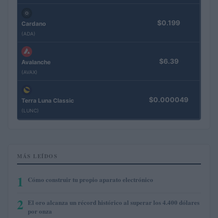
$0.199
Cardano
(ADA)
$6.39
Avalanche
(AVAX)
$0.000049
Terra Luna Classic
(LUNC)
MÁS LEÍDOS
1
Cómo construir tu propio aparato electrónico
2
El oro alcanza un récord histórico al superar los 4.400 dólares
por onza