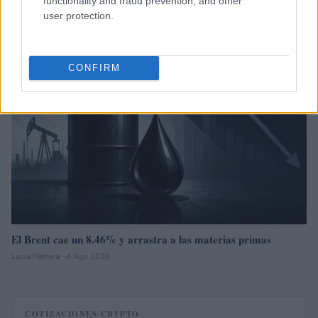
functionality and fraud prevention, and other
Lucía Herrera · 5 Ago 2026
user protection.
NEWS
CONFIRM
El Brent cae un 8.46% y arrastra a las materias primas
Lucía Herrera · 4 Ago 2026
COTIZACIONES CRYPTO