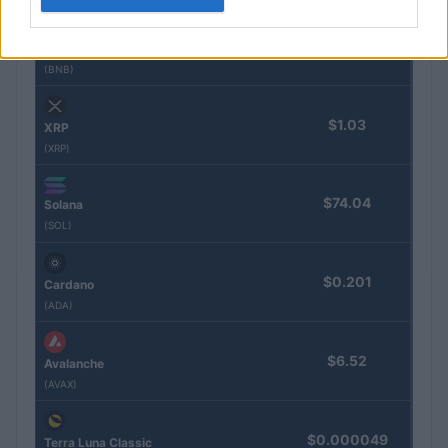
$591.81
BNB
(BNB)
$1.03
XRP
(XRP)
$74.04
Solana
(SOL)
$0.201
Cardano
(ADA)
$6.52
Avalanche
(AVAX)
$0.000049
Terra Luna Classic