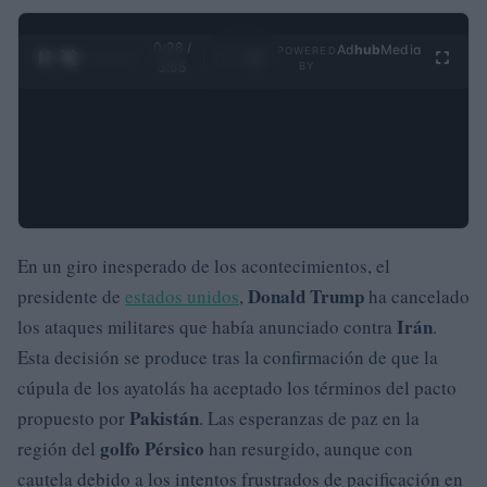
0:29 /
Ad
hub
Media
POWERED
1
/
4
3:55
BY
En un giro inesperado de los acontecimientos, el
Donald Trump
presidente de
estados unidos
,
ha cancelado
Irán
los ataques militares que había anunciado contra
.
Esta decisión se produce tras la confirmación de que la
cúpula de los ayatolás ha aceptado los términos del pacto
Pakistán
propuesto por
. Las esperanzas de paz en la
golfo Pérsico
región del
han resurgido, aunque con
cautela debido a los intentos frustrados de pacificación en