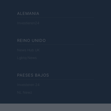
ALEMANIA
Investieren24
REINO UNIDO
News Hub UK
Lgbtq News
PAESES BAJOS
Investeren 24
NL Newz