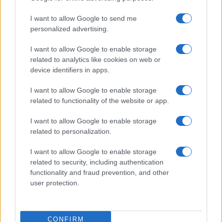
I want to allow Google to send me
personalized advertising.
I want to allow Google to enable storage
Cómo la inteligencia artificial transforma la gestión financiera
related to analytics like cookies on web or
personal
device identifiers in apps.
Marta Ruiz · 7 Ago 2026
I want to allow Google to enable storage
related to functionality of the website or app.
COTIZACIONES CRYPTO
I want to allow Google to enable storage
related to personalization.
Nombre
Precio
I want to allow Google to enable storage
related to security, including authentication
$64,975.00
Bitcoin
functionality and fraud prevention, and other
(BTC)
user protection.
$1,914.28
Ethereum
(ETH)
CONFIRM