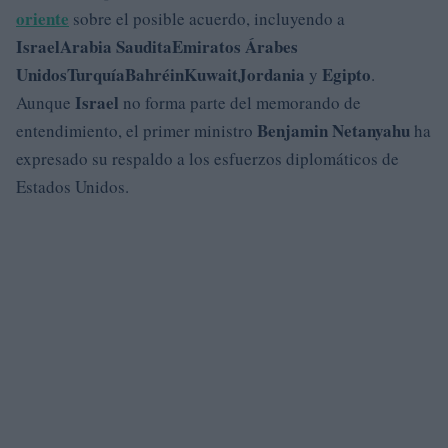
oriente
sobre el posible acuerdo, incluyendo a
Israel
Arabia Saudita
Emiratos Árabes
Unidos
Turquía
Bahréin
Kuwait
Jordania
Egipto
y
.
Israel
Aunque
no forma parte del memorando de
Benjamin Netanyahu
entendimiento, el primer ministro
ha
expresado su respaldo a los esfuerzos diplomáticos de
Estados Unidos.