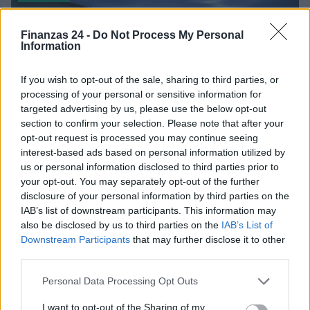
Finanzas 24 -
Do Not Process My Personal
Information
If you wish to opt-out of the sale, sharing to third parties, or
processing of your personal or sensitive information for
targeted advertising by us, please use the below opt-out
section to confirm your selection. Please note that after your
opt-out request is processed you may continue seeing
interest-based ads based on personal information utilized by
us or personal information disclosed to third parties prior to
your opt-out. You may separately opt-out of the further
Cómo la crisis de refino está afectando los precios de la
disclosure of your personal information by third parties on the
gasolina y el diésel
IAB’s list of downstream participants. This information may
Lucía Herrera · 7 Ago 2026
also be disclosed by us to third parties on the
IAB’s List of
Downstream Participants
that may further disclose it to other
FINANZAS
third parties.
Please note that this website/app uses one or more Google
Personal Data Processing Opt Outs
services and may gather and store information including but
not limited to your visit or usage behaviour. You may click to
I want to opt-out of the Sharing of my