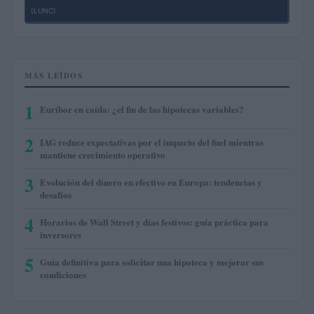
(LUNC)
MÁS LEÍDOS
1
Euríbor en caída: ¿el fin de las hipotecas variables?
2
IAG reduce expectativas por el impacto del fuel mientras
mantiene crecimiento operativo
3
Evolución del dinero en efectivo en Europa: tendencias y
desafíos
4
Horarios de Wall Street y días festivos: guía práctica para
inversores
5
Guía definitiva para solicitar una hipoteca y mejorar sus
condiciones