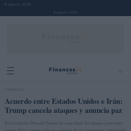
Saltar al contenido
8 agosto 2026
8 agosto 2026
⌕
×
⌕
FINANZAS
Buscar
Acuerdo entre Estados Unidos e Irán:
Trump cancela ataques y anuncia paz
El presidente Donald Trump ha cancelado los ataques previstos
contra Irán y anunciado un acuerdo de paz inminente, generando