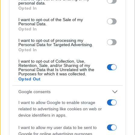
personal data.
grant or deny consent to Google and its third-party tags to
Opted In
use your data for below specified purposes in below Google
consent section.
I want to opt-out of the Sale of my
Personal Data.
Opted In
I want to opt-out of processing my
Personal Data for Targeted Advertising.
Opted In
Intervención conjunta de Japón y EE.UU. para frenar la caída
I want to opt-out of Collection, Use,
del yen
Retention, Sale, and/or Sharing of my
Personal Data that Is Unrelated with the
Marta Ruiz · 7 Ago 2026
Purposes for which it was collected.
Opted Out
FINANZAS
Google consents
I want to allow Google to enable storage
related to advertising like cookies on web or
device identifiers in apps.
I want to allow my user data to be sent to
Google for online advertising purposes.