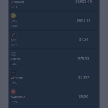
$1,925.05
Ethereum
(ETH)
$608.31
BNB
(BNB)
$1.04
XRP
(XRP)
$76.82
Solana
(SOL)
$0.197
Cardano
(ADA)
$6.50
Avalanche
(AVAX)