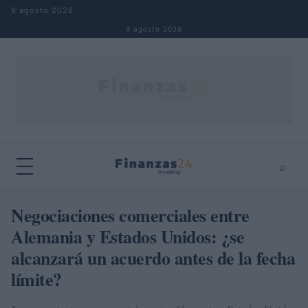
Saltar al contenido
9 agosto 2026
9 agosto 2026
⌕
×
⌕
Negociaciones comerciales entre
Buscar
Alemania y Estados Unidos: ¿se
alcanzará un acuerdo antes de la fecha
límite?