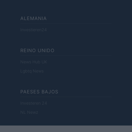
ALEMANIA
Investieren24
REINO UNIDO
News Hub UK
Lgbtq News
PAESES BAJOS
Investeren 24
NL Newz