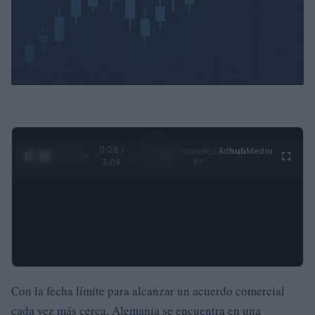
0:29 /
Ad
hub
Media
POWERED
1
/
4
3:09
BY
Con la fecha límite para alcanzar un acuerdo comercial
cada vez más cerca, Alemania se encuentra en una