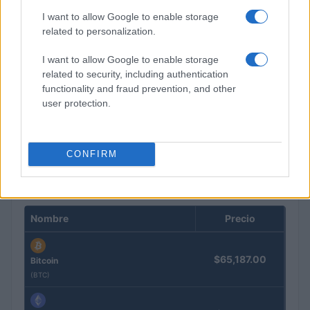
I want to allow Google to enable storage
related to personalization.
I want to allow Google to enable storage
related to security, including authentication
functionality and fraud prevention, and other
Francia se convierte en el epicentro de los robos violentos de
user protection.
criptomonedas
Diego Martín · 9 Ago 2026
CONFIRM
COTIZACIONES CRYPTO
Nombre
Precio
$65,187.00
Bitcoin
(BTC)