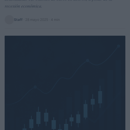
recesión económica.
Staff
·
28 mayo 2025
· 4 min