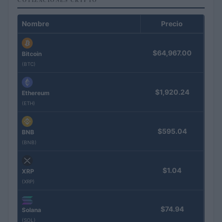
Nombre
Precio
$64,967.00
Bitcoin
(BTC)
$1,920.24
Ethereum
(ETH)
$595.04
BNB
(BNB)
$1.04
XRP
(XRP)
$74.94
Solana
(SOL)