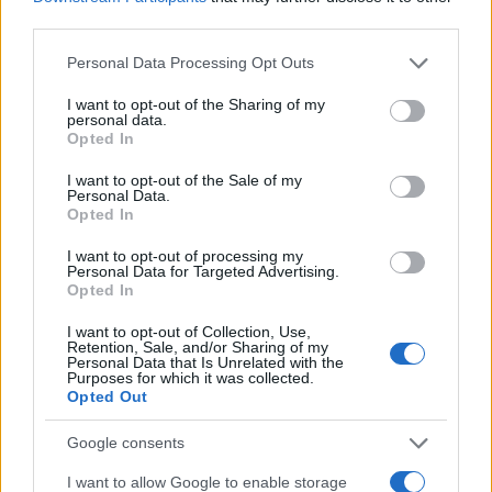
third parties.
Please note that this website/app uses one or more Google
Personal Data Processing Opt Outs
services and may gather and store information including but
not limited to your visit or usage behaviour. You may click to
I want to opt-out of the Sharing of my
personal data.
grant or deny consent to Google and its third-party tags to
Opted In
use your data for below specified purposes in below Google
Sigue leyendo
consent section.
I want to opt-out of the Sale of my
Personal Data.
Opted In
INVERSIONES
I want to opt-out of processing my
Personal Data for Targeted Advertising.
Opted In
I want to opt-out of Collection, Use,
Retention, Sale, and/or Sharing of my
Personal Data that Is Unrelated with the
Purposes for which it was collected.
Opted Out
Google consents
I want to allow Google to enable storage