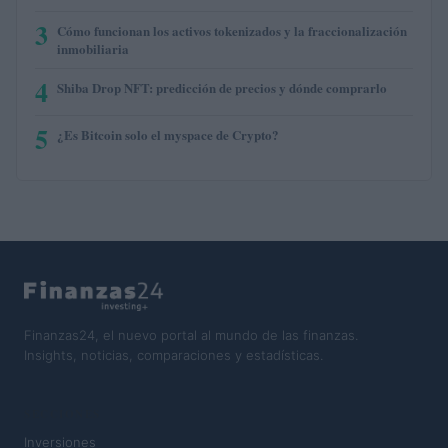
3
Cómo funcionan los activos tokenizados y la fraccionalización
inmobiliaria
4
Shiba Drop NFT: predicción de precios y dónde comprarlo
5
¿Es Bitcoin solo el myspace de Crypto?
Finanzas24, el nuevo portal al mundo de las finanzas.
Insights, noticias, comparaciones y estadísticas.
SECCIONES
Inversiones