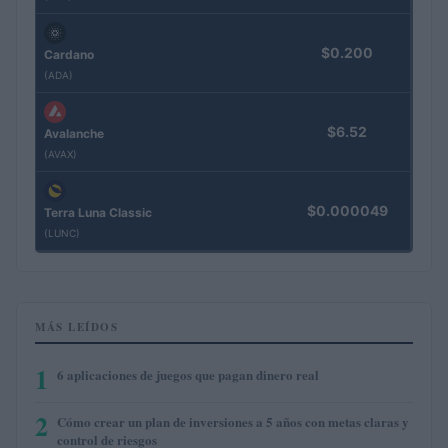
$0.200
Cardano
(ADA)
$6.52
Avalanche
(AVAX)
$0.000049
Terra Luna Classic
(LUNC)
MÁS LEÍDOS
1
6 aplicaciones de juegos que pagan dinero real
2
Cómo crear un plan de inversiones a 5 años con metas claras y
control de riesgos