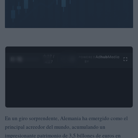
0:28 /
Ad
hub
Media
POWERED
1
/
4
4:27
BY
En un giro sorprendente, Alemania ha emergido como el
principal acreedor del mundo, acumulando un
impresionante patrimonio de 3,5 billones de euros en