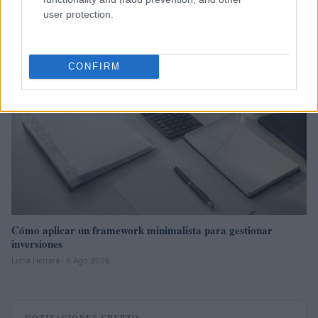
Marta Ruiz · 6 Ago 2026
user protection.
INVERSIONES
CONFIRM
Cómo aplicar un framework minimalista para gestionar
inversiones
Lucía Herrera · 5 Ago 2026
COTIZACIONES CRYPTO