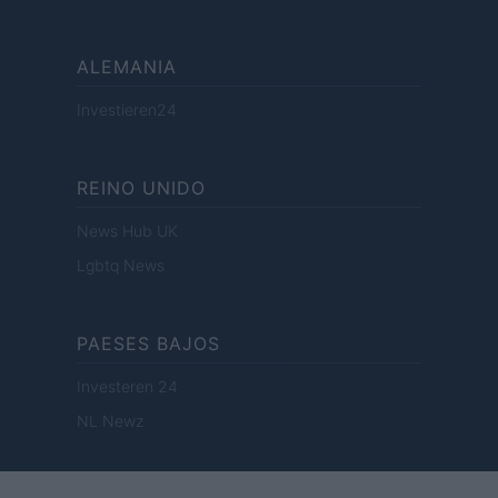
ALEMANIA
Investieren24
REINO UNIDO
News Hub UK
Lgbtq News
PAESES BAJOS
Investeren 24
NL Newz