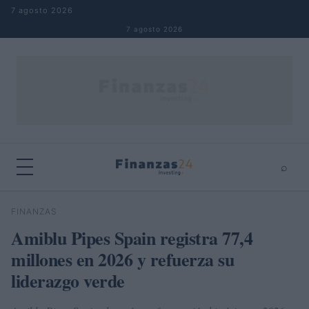
Saltar al contenido
7 agosto 2026
7 agosto 2026
⌕
×
⌕
FINANZAS
Buscar
Amiblu Pipes Spain registra 77,4
millones en 2026 y refuerza su
liderazgo verde