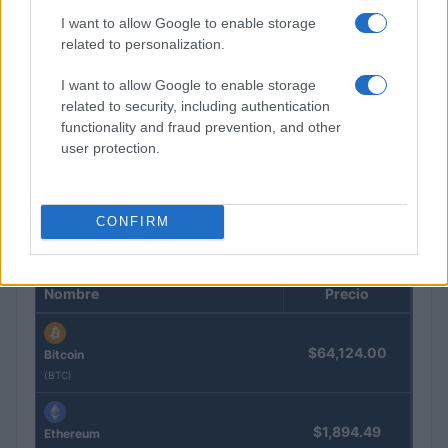
I want to allow Google to enable storage
related to personalization.
I want to allow Google to enable storage
related to security, including authentication
La Reserva Federal aprueba la adquisición de Webster Bank
functionality and fraud prevention, and other
por parte de Banco Santander
user protection.
Marta Ruiz · 5 Ago 2026
CONFIRM
COTIZACIONES CRYPTO
Nombre
Precio
$64,124.00
Bitcoin
(BTC)
$1,894.49
Ethereum