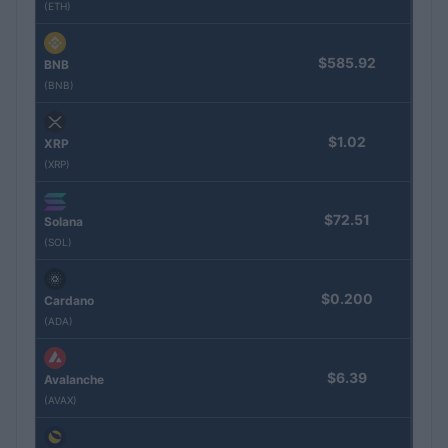
(ETH)
$585.92
BNB
(BNB)
$1.02
XRP
(XRP)
$72.51
Solana
(SOL)
$0.200
Cardano
(ADA)
$6.39
Avalanche
(AVAX)