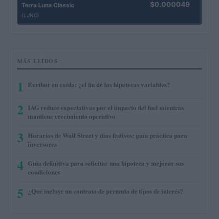
$0.000049
Terra Luna Classic
(LUNC)
MÁS LEÍDOS
1
Euríbor en caída: ¿el fin de las hipotecas variables?
2
IAG reduce expectativas por el impacto del fuel mientras
mantiene crecimiento operativo
3
Horarios de Wall Street y días festivos: guía práctica para
inversores
4
Guía definitiva para solicitar una hipoteca y mejorar sus
condiciones
5
¿Qué incluye un contrato de permuta de tipos de interés?