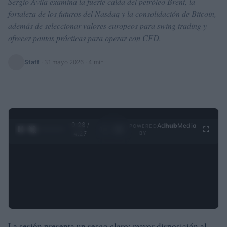
Sergio Ávila examina la fuerte caída del petróleo Brent, la
fortaleza de los futuros del Nasdaq y la consolidación de Bitcoin,
además de seleccionar valores europeos para swing trading y
ofrecer pautas prácticas para operar con CFD.
Staff
·
31 mayo 2026
· 4 min
0:29 /
Ad
hub
Media
POWERED
1
/
4
4:27
BY
La sesión presenta un sesgo claro: mayor disposición al