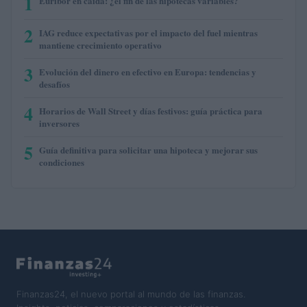
1
Euríbor en caída: ¿el fin de las hipotecas variables?
2
IAG reduce expectativas por el impacto del fuel mientras
mantiene crecimiento operativo
3
Evolución del dinero en efectivo en Europa: tendencias y
desafíos
4
Horarios de Wall Street y días festivos: guía práctica para
inversores
5
Guía definitiva para solicitar una hipoteca y mejorar sus
condiciones
Finanzas24, el nuevo portal al mundo de las finanzas.