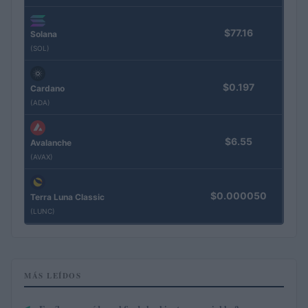
$77.16
Solana
(SOL)
$0.197
Cardano
(ADA)
$6.55
Avalanche
(AVAX)
$0.000050
Terra Luna Classic
(LUNC)
MÁS LEÍDOS