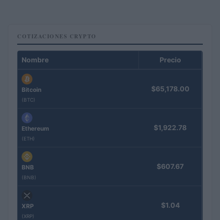
COTIZACIONES CRYPTO
Nombre
Precio
$65,178.00
Bitcoin
(BTC)
$1,922.78
Ethereum
(ETH)
$607.67
BNB
(BNB)
$1.04
XRP
(XRP)