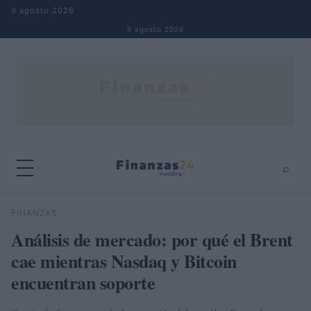
Saltar al contenido
9 agosto 2026
9 agosto 2026
⌕
×
⌕
FINANZAS
Buscar
Análisis de mercado: por qué el Brent
cae mientras Nasdaq y Bitcoin
encuentran soporte