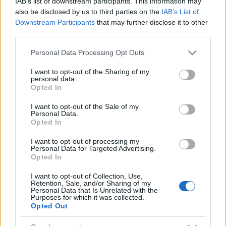
IAB’s list of downstream participants. This information may
also be disclosed by us to third parties on the
IAB’s List of
Downstream Participants
that may further disclose it to other
third parties.
Please note that this website/app uses one or more Google
Personal Data Processing Opt Outs
services and may gather and store information including but
not limited to your visit or usage behaviour. You may click to
I want to opt-out of the Sharing of my
personal data.
grant or deny consent to Google and its third-party tags to
Opted In
use your data for below specified purposes in below Google
consent section.
I want to opt-out of the Sale of my
Personal Data.
Opted In
Sigue leyendo
I want to opt-out of processing my
Personal Data for Targeted Advertising.
FINANZAS
Opted In
I want to opt-out of Collection, Use,
Retention, Sale, and/or Sharing of my
Personal Data that Is Unrelated with the
Purposes for which it was collected.
Opted Out