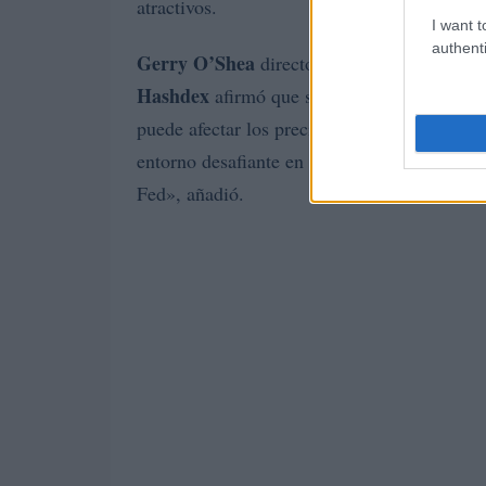
atractivos.
I want t
authenti
Gerry O’Shea
director de perspectivas de m
Hashdex
afirmó que si la gente cree que nos
puede afectar los precios a corto plazo de l
entorno desafiante en el que la gente está t
Fed», añadió.