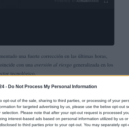
Ad
hub
Media
POWERED BY
mentado una fuerte corrección en las últimas horas,
coincide con una
aversión al riesgo
generalizada en los
ector tecnológico.
24 -
Do Not Process My Personal Information
n de mercado ha registrado una caída del 4% en las
o
Ethereum
XRP
. Otras criptomonedas como
y
to opt-out of the sale, sharing to third parties, or processing of your per
cativas, con caídas de al menos el 5% en el mismo
formation for targeted advertising by us, please use the below opt-out s
r selection. Please note that after your opt-out request is processed y
eing interest-based ads based on personal information utilized by us or
disclosed to third parties prior to your opt-out. You may separately opt-