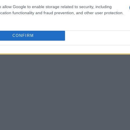
o allow Google to enable storage related to security, including
cation functionality and fraud prevention, and other user protection.
ercados globales en la gestora de criptoactivos
 dirigimos a un entorno restrictivo, eso ciertamente
as criptomonedas y otros activos de riesgo. «Es un
CONFIRM
ratando de entender cómo será el nuevo presidente de la