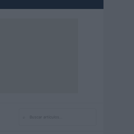
⌕
Buscar