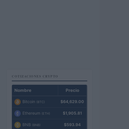
COTIZACIONES CRYPTO
Nombre
Precio
Bitcoin
$64,629.00
(BTC)
Ethereum
$1,905.81
(ETH)
BNB
$593.94
(BNB)