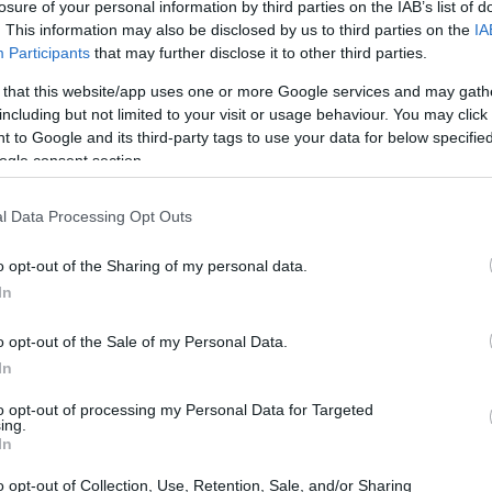
ecnológica en Bitcoin
losure of your personal information by third parties on the IAB’s list of
. This information may also be disclosed by us to third parties on the
IA
Participants
that may further disclose it to other third parties.
Nasdaq
ado. El
que tiene un fuerte peso tecnológico,
 that this website/app uses one or more Google services and may gath
Micron Technology
or fabricantes de chips como
y
including but not limited to your visit or usage behaviour. You may click 
apón
también habían caído previamente, con pérdidas
 to Google and its third-party tags to use your data for below specifi
ógico.
ogle consent section.
l Data Processing Opt Outs
o opt-out of the Sharing of my personal data.
In
o opt-out of the Sale of my Personal Data.
In
to opt-out of processing my Personal Data for Targeted
ing.
In
o opt-out of Collection, Use, Retention, Sale, and/or Sharing