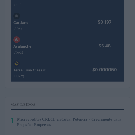
(SOL)
$0.197
Cardano
(ADA)
$6.48
Avalanche
(AVAX)
$0.000050
Terra Luna Classic
(LUNC)
MÁS LEÍDOS
1
Microcréditos CRECE en Cuba: Potencia y Crecimiento para
Pequeñas Empresas