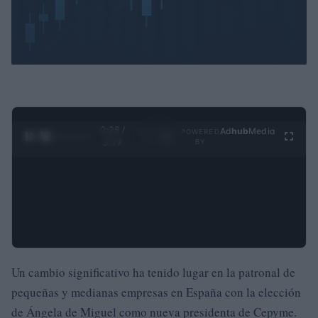
0:29 /
Ad
hub
Media
POWERED
1
/
4
3:19
BY
Un cambio significativo ha tenido lugar en la patronal de
pequeñas y medianas empresas en España con la elección
de Ángela de Miguel como nueva presidenta de Cepyme.