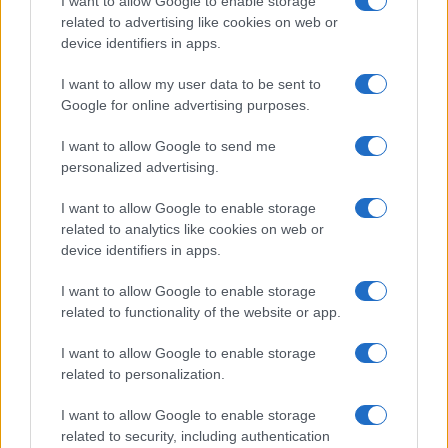
I want to allow Google to enable storage
related to advertising like cookies on web or
Lucía Herrera · 6 Ago 2026
device identifiers in apps.
NEWS
I want to allow my user data to be sent to
Google for online advertising purposes.
I want to allow Google to send me
personalized advertising.
I want to allow Google to enable storage
related to analytics like cookies on web or
device identifiers in apps.
I want to allow Google to enable storage
related to functionality of the website or app.
El petróleo Brent cae un 8.46% y arrastra a las materias
I want to allow Google to enable storage
primas
related to personalization.
Lucía Herrera · 5 Ago 2026
I want to allow Google to enable storage
related to security, including authentication