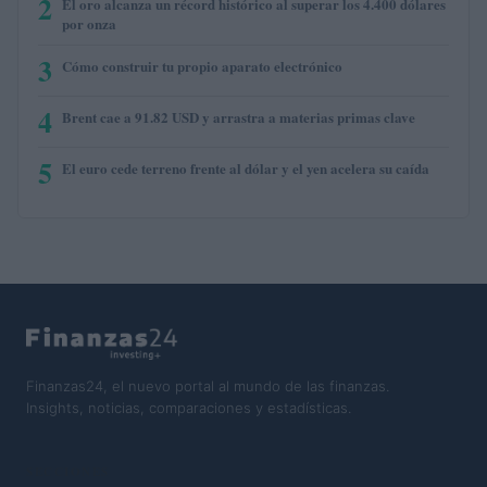
2
El oro alcanza un récord histórico al superar los 4.400 dólares
por onza
3
Cómo construir tu propio aparato electrónico
4
Brent cae a 91.82 USD y arrastra a materias primas clave
5
El euro cede terreno frente al dólar y el yen acelera su caída
Finanzas24, el nuevo portal al mundo de las finanzas.
Insights, noticias, comparaciones y estadísticas.
SECCIONES