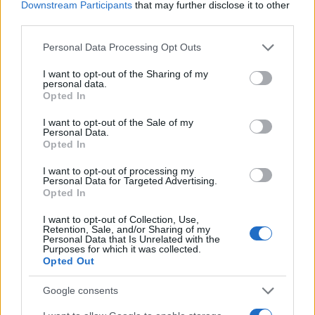
Downstream Participants
that may further disclose it to other
third parties.
Please note that this website/app uses one or more Google
Personal Data Processing Opt Outs
services and may gather and store information including but
El Brent cae un 8.3% y arrastra a las materias primas
not limited to your visit or usage behaviour. You may click to
I want to opt-out of the Sharing of my
personal data.
Lucía Herrera · 7 Ago 2026
grant or deny consent to Google and its third-party tags to
Opted In
use your data for below specified purposes in below Google
consent section.
NEWS
I want to opt-out of the Sale of my
Personal Data.
Opted In
I want to opt-out of processing my
Personal Data for Targeted Advertising.
Opted In
I want to opt-out of Collection, Use,
Retention, Sale, and/or Sharing of my
Personal Data that Is Unrelated with the
Purposes for which it was collected.
Opted Out
Google consents
Brent cae un 8.3% y arrastra a las materias primas en agosto