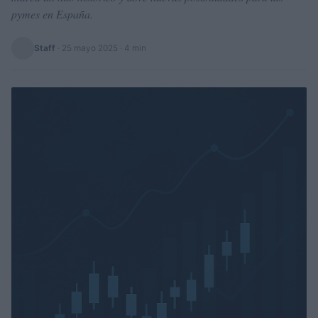
pymes en España.
Staff
·
25 mayo 2025
· 4 min