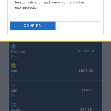
functionality and fraud prevention, and other
COTIZACIONES CRYPTO
user protection.
Nombre
Precio
CONFIRM
$65,001.00
Bitcoin
(BTC)
$1,922.14
Ethereum
(ETH)
$606.26
BNB
(BNB)
$1.04
XRP
(XRP)
$76.68
Solana