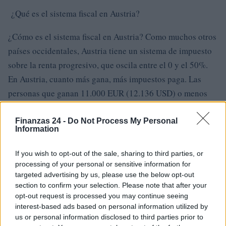
¿Qué es el sistema fiscal en Austria?
¿Cómo es el sistema fiscal en Austria? Como muchos otros
países occidentales, Austria tiene un sistema de impuesto
sobre la renta progresivo, que oscila entre el 0 y el 50%.
En Austria, cuanto más gana, más impuestos paga. Las
personas que ganan 11.000 EUR (12.136 USD) o menos
por año no tienen que pagar ningún impuesto sobre la
renta.
Finanzas 24 -
Do Not Process My Personal
Information
¿Qué es el impuesto sobre la renta en Austria?
If you wish to opt-out of the sale, sharing to third parties, or
processing of your personal or sensitive information for
Hay cuatro bandas impositivas que separan diferentes
targeted advertising by us, please use the below opt-out
niveles de ingresos en el país alpino. Comienzan en el
section to confirm your selection. Please note that after your
25% para las ganancias superiores a 11.000 EUR y suben
opt-out request is processed you may continue seeing
interest-based ads based on personal information utilized by
hasta el 55% para las ganancias superiores a 1.000.000
us or personal information disclosed to third parties prior to
EUR.