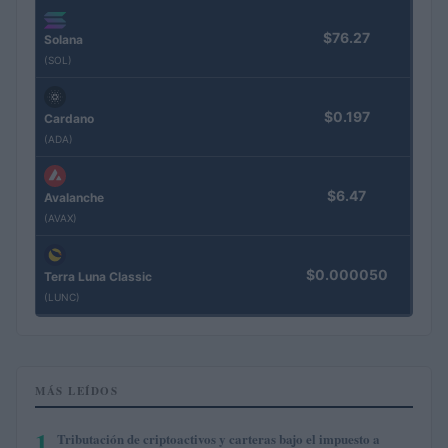
$76.27
Solana
(SOL)
$0.197
Cardano
(ADA)
$6.47
Avalanche
(AVAX)
$0.000050
Terra Luna Classic
(LUNC)
MÁS LEÍDOS
1
Tributación de criptoactivos y carteras bajo el impuesto a