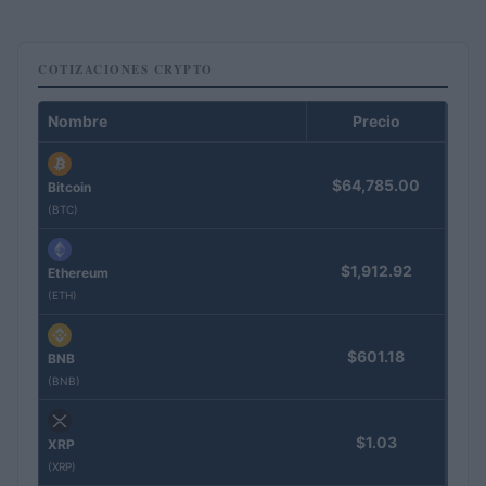
COTIZACIONES CRYPTO
Nombre
Precio
$64,785.00
Bitcoin
(BTC)
$1,912.92
Ethereum
(ETH)
$601.18
BNB
(BNB)
$1.03
XRP
(XRP)