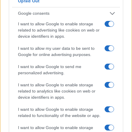
Opted Out
Tipos de impuestos en Austria
Google consents
Impuesto sobre la renta
I want to allow Google to enable storage
related to advertising like cookies on web or
Como escribimos anteriormente, el sistema de impuesto
device identifiers in apps.
sobre la renta en Austria es progresivo y va desde el 0% si
I want to allow my user data to be sent to
gana 11.000 EUR (12.136 USD) o menos, hasta la tasa
Google for online advertising purposes.
máxima del 55% para cualquiera que gane más de un
I want to allow Google to send me
millón de EUR (1,11 millones de USD).
personalized advertising.
El salario medio anual en Austria es de aproximadamente
I want to allow Google to enable storage
32.992 EUR (36.400 USD), por lo que el porcentaje medio
related to analytics like cookies on web or
device identifiers in apps.
del impuesto sobre la renta sería del 42%, o 13.857 EUR
(15.290 USD).
I want to allow Google to enable storage
related to functionality of the website or app.
Impuesto corporativo
I want to allow Google to enable storage