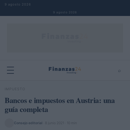
Saltar al contenido
9 agosto 2026
9 agosto 2026
⌕
×
⌕
IMPUESTO
Buscar
Bancos e impuestos en Austria: una
guía completa
Consejo editorial
·
8 junio 2021
· 10 min