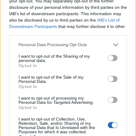
your opt-out. You may separately opt-out of the further
disclosure of your personal information by third parties on the
Tramos del impuesto sobre la renta en Austria
IAB’s list of downstream participants. This information may
also be disclosed by us to third parties on the
IAB’s List of
Downstream Participants
that may further disclose it to other
Ingresos (EUR)
Ingresos (USD)
Impuesto (%)
third parties.
0 – 11 000
0 – 12,136
0
Please note that this website/app uses one or more Google
Personal Data Processing Opt Outs
services and may gather and store information including but
11.001 – 18.000
12,137 – 19,860
25
not limited to your visit or usage behaviour. You may click to
I want to opt-out of the Sharing of my
personal data.
grant or deny consent to Google and its third-party tags to
18.001 – 25.000
19.861 – 27.583
35
Opted In
use your data for below specified purposes in below Google
consent section.
I want to opt-out of the Sale of my
25.001 – 31.000
27.584 – 34.200
35
Personal Data.
Opted In
31,001 – 60,000
34,201 – 66,200
42
I want to opt-out of processing my
Personal Data for Targeted Advertising.
60.001 – 90.000
66,201 – 99,300
48
Opted In
90.001 – 1.000.000
99.301 – 1.110.335
50
I want to opt-out of Collection, Use,
Retention, Sale, and/or Sharing of my
Personal Data that Is Unrelated with the
Más de 1.000.000
Más de 1,110,335
55
Purposes for which it was collected.