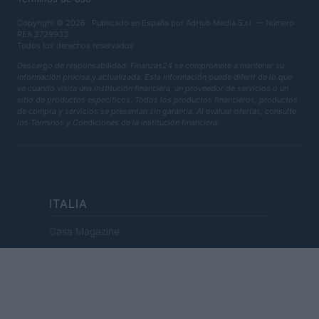
Copyright © 2026 · Publicado en España por AdHub Media S.r.l. — Número
REA 2729933
Todos los derechos reservados
Descargo de responsabilidad: Finanzas24 se compromete a mantener su
información precisa y actualizada. Esta información puede diferir de lo que
ve cuando visita una institución financiera, un proveedor de servicios o un
sitio de productos específicos. Todos los productos financieros, productos
de compra y servicios se presentan sin garantía. Al evaluar ofertas, consulte
los Términos y Condiciones de la institución financiera.
ITALIA
Casa Magazine
Cineverse Magazine
Donne Magazine
Food Blog