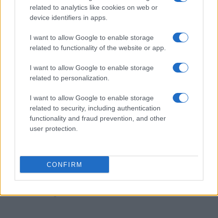
El petróleo Brent cae un 8.46% y arrastra a las materias
related to analytics like cookies on web or
primas
device identifiers in apps.
Lucía Herrera · 5 Ago 2026
I want to allow Google to enable storage
NEWS
related to functionality of the website or app.
I want to allow Google to enable storage
related to personalization.
I want to allow Google to enable storage
related to security, including authentication
functionality and fraud prevention, and other
user protection.
CONFIRM
El Brent cae un 8.46% y arrastra a las materias primas
Lucía Herrera · 4 Ago 2026