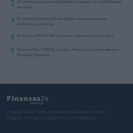
2
El oro alcanza un récord histórico al superar los 4.400 dólares
por onza
3
El euro cede terreno frente al dólar en una semana de
contrastes cambiarios
4
Brent cae a 91.82 USD y arrastra a materias primas clave
5
Microcréditos CRECE en Cuba: Potencia y Crecimiento para
Pequeñas Empresas
Finanzas24, el nuevo portal al mundo de las finanzas.
Insights, noticias, comparaciones y estadísticas.