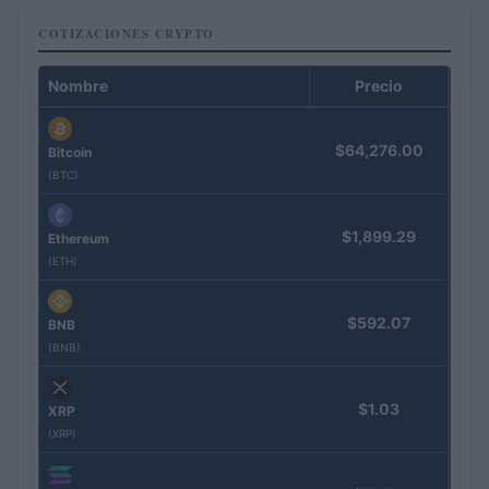
COTIZACIONES CRYPTO
Nombre
Precio
$64,276.00
Bitcoin
(BTC)
$1,899.29
Ethereum
(ETH)
$592.07
BNB
(BNB)
$1.03
XRP
(XRP)