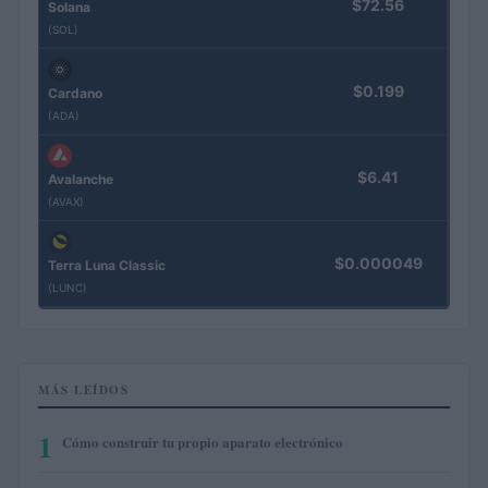
$72.56
Solana
(SOL)
$0.199
Cardano
(ADA)
$6.41
Avalanche
(AVAX)
$0.000049
Terra Luna Classic
(LUNC)
MÁS LEÍDOS
1
Cómo construir tu propio aparato electrónico