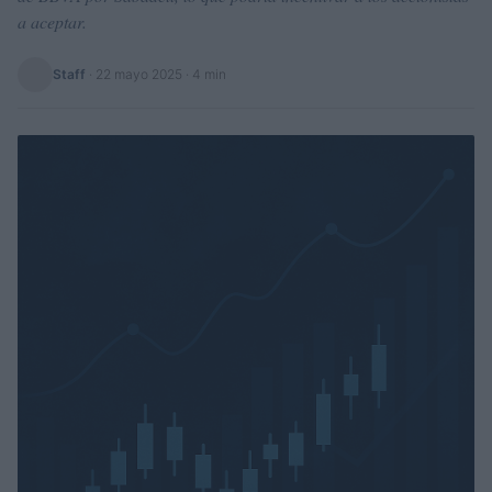
a aceptar.
Staff
·
22 mayo 2025
· 4 min