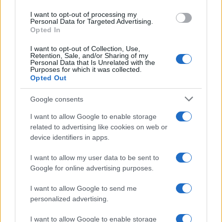
I want to opt-out of processing my
Personal Data for Targeted Advertising.
Opted In
I want to opt-out of Collection, Use,
Brent cae un 8.3% y arrastra a las materias primas en agosto
Retention, Sale, and/or Sharing of my
Personal Data that Is Unrelated with the
Lucía Herrera · 6 Ago 2026
Purposes for which it was collected.
Opted Out
NEWS
Google consents
I want to allow Google to enable storage
related to advertising like cookies on web or
device identifiers in apps.
I want to allow my user data to be sent to
Google for online advertising purposes.
I want to allow Google to send me
personalized advertising.
I want to allow Google to enable storage