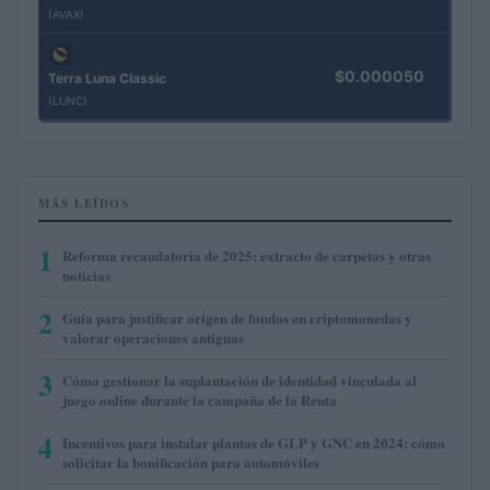
(AVAX)
$0.000050
Terra Luna Classic
(LUNC)
MÁS LEÍDOS
1
Reforma recaudatoria de 2025: extracto de carpetas y otras
noticias
2
Guía para justificar origen de fondos en criptomonedas y
valorar operaciones antiguas
3
Cómo gestionar la suplantación de identidad vinculada al
juego online durante la campaña de la Renta
4
Incentivos para instalar plantas de GLP y GNC en 2024: cómo
solicitar la bonificación para automóviles