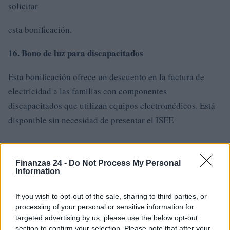
solicitar
esta bonificación.
16. Bono de luz para discapacitados
Esta bonificación ofrece un descuento en la factura de
electricidad a las familias con componentes
discapacitados que utilizan equipos electromédicos. Está
disponible sin necesidad de presentar el ISEE
.
Finanzas 24 -
Do Not Process My Personal
17. Exención de las tasas universitarias por
Information
mérito
If you wish to opt-out of the sale, sharing to third parties, or
processing of your personal or sensitive information for
Los estudiantes más merecedores pueden obtener la
targeted advertising by us, please use the below opt-out
exención del pago de las tasas de matrícula sin el ISEE, en
section to confirm your selection. Please note that after your