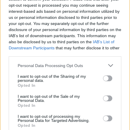
opt-out request is processed you may continue seeing
función de sus resultados académicos (por ejemplo, un
interest-based ads based on personal information utilized by
diploma con 100/100) o deportivos.
us or personal information disclosed to third parties prior to
your opt-out. You may separately opt-out of the further
Otras ayudas y concesiones sin el ISEE
disclosure of your personal information by third parties on the
IAB’s list of downstream participants. This information may
Además de las bonificaciones económicas, hay beneficios
also be disclosed by us to third parties on the
IAB’s List of
Downstream Participants
that may further disclose it to other
adicionales sin el ISEE disponibles en 2024:
third parties.
Carné Joven Nacional
•
: permite a los jóvenes de entre 18
Please note that this website/app uses one or more Google
Personal Data Processing Opt Outs
services and may gather and store information including but
y 35 años acceder a descuentos en actividades culturales,
not limited to your visit or usage behaviour. You may click to
I want to opt-out of the Sharing of my
servicios, alojamiento y transporte.
personal data.
grant or deny consent to Google and its third-party tags to
Opted In
use your data for below specified purposes in below Google
Bonificación para amas
•
de casa: permite a las amas de
consent section.
I want to opt-out of the Sale of my
casa y amas de casa acceder a cursos de formación para
Personal Data.
Opted In
adquirir nuevas habilidades, sin necesidad del ISEE.
I want to opt-out of processing my
Personal Data for Targeted Advertising.
Subsidio universal único por hijo
•
: incluso sin el ISEE,
Opted In