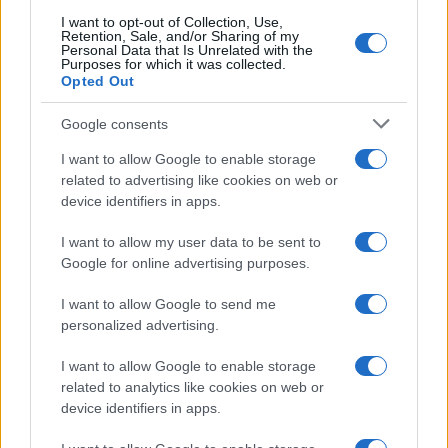
las familias pueden obtener la cantidad mínima de 57
I want to opt-out of Collection, Use,
euros al mes por hijo.
Retention, Sale, and/or Sharing of my
Personal Data that Is Unrelated with the
Purposes for which it was collected.
En 2024, están en vigor numerosas bonificaciones y
Opted Out
concesiones que no requieren la presentación del ISEE,
Google consents
por lo que son accesibles a una amplia audiencia de
ciudadanos. Cada incentivo tiene sus propios métodos de
I want to allow Google to enable storage
related to advertising like cookies on web or
solicitud y plazos específicos, por lo que es recomendable
device identifiers in apps.
consultar fuentes oficiales o guías especializadas para
obtener más información
I want to allow my user data to be sent to
Google for online advertising purposes.
.
I want to allow Google to send me
personalized advertising.
I want to allow Google to enable storage
AUTOR
related to analytics like cookies on web or
Consejo editorial
device identifiers in apps.