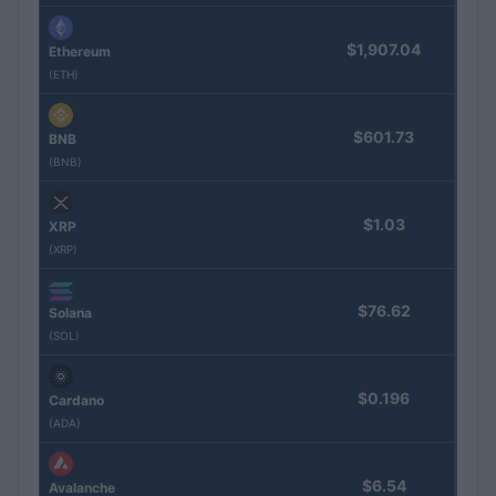
$1,907.04
Ethereum
(ETH)
$601.73
BNB
(BNB)
$1.03
XRP
(XRP)
$76.62
Solana
(SOL)
$0.196
Cardano
(ADA)
$6.54
Avalanche