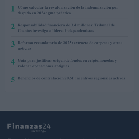
1
Cómo calcular la revalorización de la indemnización por
despido en 2024: guía práctica
2
Responsabilidad financiera de 3,4 millones: Tribunal de
Cuentas investiga a líderes independentistas
3
Reforma recaudatoria de 2025: extracto de carpetas y otras
noticias
4
Guía para justificar origen de fondos en criptomonedas y
valorar operaciones antiguas
5
Beneficios de contratación 2024: incentivos regionales activos