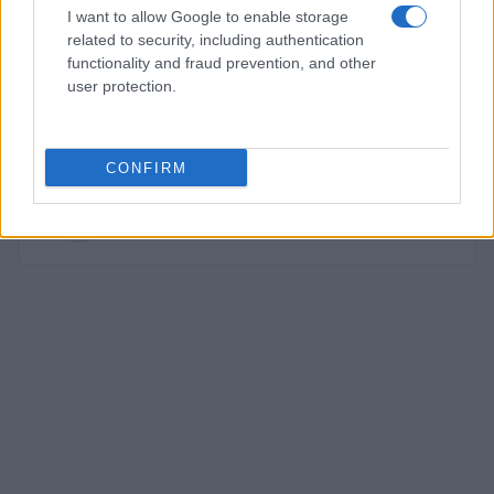
deducciones por hijo a cargo reconocidas en la nómina del
I want to allow Google to enable storage
empleado;
related to security, including authentication
functionality and fraud prevention, and other
user protection.
deducciones para padres reconocidas en 730 2024.
CONFIRM
AUTOR
Consejo editorial