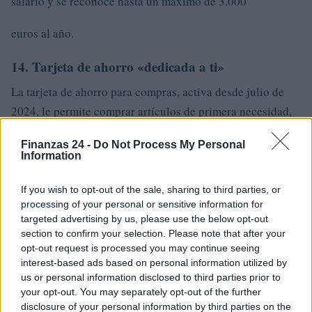
salario y se reconoce hasta un máximo de 3.000
euros al año.
14. Tarjeta de ahorro «dedicada a ti»
La tarjeta de ahorro para compras, activa desde julio de
2024, le permite comprar artículos de primera necesidad,
gasolina o suscripciones de transporte público. Su valor se
Finanzas 24 -
Do Not Process My Personal
eleva a 500 euros por hogar, con una bonificación de
Information
gasolina de 77 euros que se recarga en la tarjeta
electrónica
If you wish to opt-out of the sale, sharing to third parties, or
processing of your personal or sensitive information for
targeted advertising by us, please use the below opt-out
.
section to confirm your selection. Please note that after your
opt-out request is processed you may continue seeing
15. Bono de conciliación de cuidados familiares
interest-based ads based on personal information utilized by
us or personal information disclosed to third parties prior to
Los bonos de conciliación para el cuidado familiar,
your opt-out. You may separately opt-out of the further
también activos en 2024, son contribuciones económicas
disclosure of your personal information by third parties on the