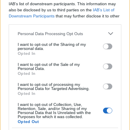
destinadas a las familias para los servicios de asistencia y
IAB’s list of downstream participants. This information may
also be disclosed by us to third parties on the
IAB’s List of
cuidado de niños, discapacitados o personas mayores.
Downstream Participants
that may further disclose it to other
Estos bonos ayudan a cubrir los costos de aprovechar los
third parties.
servicios de cuidado y conciliación
Please note that this website/app uses one or more Google
Personal Data Processing Opt Outs
services and may gather and store information including but
.
not limited to your visit or usage behaviour. You may click to
I want to opt-out of the Sharing of my
personal data.
grant or deny consent to Google and its third-party tags to
16. Tarjeta de compra
Opted In
use your data for below specified purposes in below Google
consent section.
En 2024, también se incluye la tarjeta de compras,
I want to opt-out of the Sale of my
Personal Data.
accesible para quienes tengan un ISEE inferior a 15 000
Opted In
euros. La tarjeta es prepaga, recargable y gratuita, tiene un
I want to opt-out of processing my
valor de 40 euros al mes y se recarga cada 2 meses con un
Personal Data for Targeted Advertising.
Opted In
crédito
I want to opt-out of Collection, Use,
Retention, Sale, and/or Sharing of my
de 80 euros.
Personal Data that Is Unrelated with the
Purposes for which it was collected.
Opted Out
Otras ayudas para la crianza