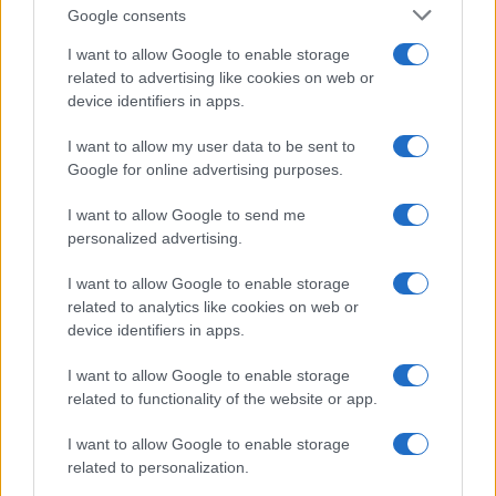
Google consents
En 2024, se confirmaron varias subvenciones para familias
I want to allow Google to enable storage
con hijos, entre ellas:
related to advertising like cookies on web or
device identifiers in apps.
permiso parental, mejorado con la posibilidad de solicitar
dos meses compensados al 80%;
I want to allow my user data to be sent to
el permiso obligatorio de maternidad y el permiso de
Google for online advertising purposes.
paternidad por nacimiento del hijo;
el subsidio de maternidad estatal, el subsidio de
I want to allow Google to send me
personalized advertising.
maternidad común y la protección de la maternidad para
las trabajadoras del espectáculo;
I want to allow Google to enable storage
permiso de paternidad alternativo en condiciones
related to analytics like cookies on web or
específicas;
device identifiers in apps.
subsidio de inclusión, con la abolición de los ingresos de
ciudadanía;
I want to allow Google to enable storage
related to functionality of the website or app.
asignación universal única por hijo, pagada desde el
séptimo mes de embarazo hasta los 21 años del niño;
I want to allow Google to enable storage
exención de billete médico para niños menores de 6 años
related to personalization.
con un ingreso familiar inferior a 36.151,98 euros al año;