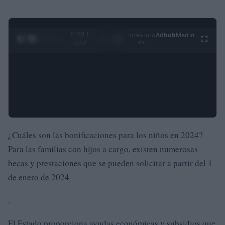
0:30 /
Ad
hub
Media
POWERED
1
/
4
4:27
BY
¿Cuáles son las bonificaciones para los niños en 2024?
Para las familias con hijos a cargo, existen numerosas
becas y prestaciones que se pueden solicitar a partir del 1
de enero de 2024
.
El Estado proporciona ayudas económicas y subsidios que