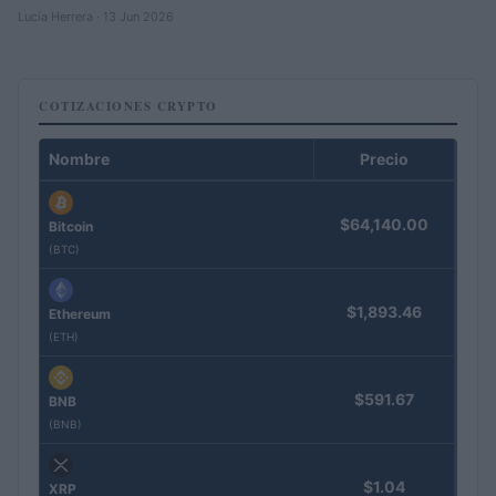
Lucía Herrera · 13 Jun 2026
COTIZACIONES CRYPTO
Nombre
Precio
$64,140.00
Bitcoin
(BTC)
$1,893.46
Ethereum
(ETH)
$591.67
BNB
(BNB)
$1.04
XRP