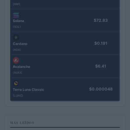
(XRP)
$72.83
Solana
(SOL)
$0.191
Cardano
(ADA)
$6.41
Avalanche
(AVAX)
$0.000048
Terra Luna Classic
(LUNC)
MÁS LEÍDOS