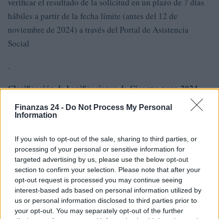
verificar el resultado de la solicitud en un plazo de 7 días
hábiles a partir de la fecha límite (antes del 12 de
noviembre de 2024) a través del Portal de Asistencia
Social
.
Clasificación de bonificaciones de Cicogna para 2024
Finanzas 24 -
Do Not Process My Personal
El INPS elaborará la clasificación en función del valor
Information
ISEE de la unidad familiar. En caso de empate, se dará
prioridad a los hijos de los propietarios con mayor
If you wish to opt-out of the sale, sharing to third parties, or
processing of your personal or sensitive information for
antigüedad en la Administración del Fondo IPOST. La
targeted advertising by us, please use the below opt-out
clasificación se publicará en el sitio web del INPS tras el
section to confirm your selection. Please note that after your
cierre de la convocatoria
opt-out request is processed you may continue seeing
interest-based ads based on personal information utilized by
.
us or personal information disclosed to third parties prior to
your opt-out. You may separately opt-out of the further