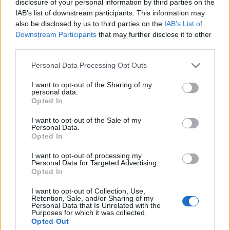
disclosure of your personal information by third parties on the
La bonificación Cicogna 2024 representa una ayuda
IAB’s list of downstream participants. This information may
concreta para las familias de los empleados y jubilados de
also be disclosed by us to third parties on the
IAB’s List of
Poste Italiane o de la antigua iPost, ya que contribuye al
Downstream Participants
that may further disclose it to other
third parties.
apoyo económico de los recién nacidos o adoptados.
Please note that this website/app uses one or more Google
Personal Data Processing Opt Outs
services and may gather and store information including but
not limited to your visit or usage behaviour. You may click to
I want to opt-out of the Sharing of my
personal data.
AUTOR
grant or deny consent to Google and its third-party tags to
Consejo editorial
Opted In
use your data for below specified purposes in below Google
consent section.
I want to opt-out of the Sale of my
Personal Data.
Opted In
I want to opt-out of processing my
Personal Data for Targeted Advertising.
Opted In
I want to opt-out of Collection, Use,
Retention, Sale, and/or Sharing of my
Personal Data that Is Unrelated with the
Purposes for which it was collected.
Opted Out