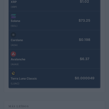
$1.02
XRP
(XRP)
$73.25
Solana
(SOL)
$0.198
Cardano
(ADA)
$6.37
Avalanche
(AVAX)
$0.000049
Terra Luna Classic
(LUNC)
MÁS LEÍDOS