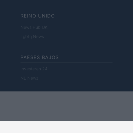
REINO UNIDO
News Hub UK
Lgbtq News
PAESES BAJOS
Investeren 24
NL Newz