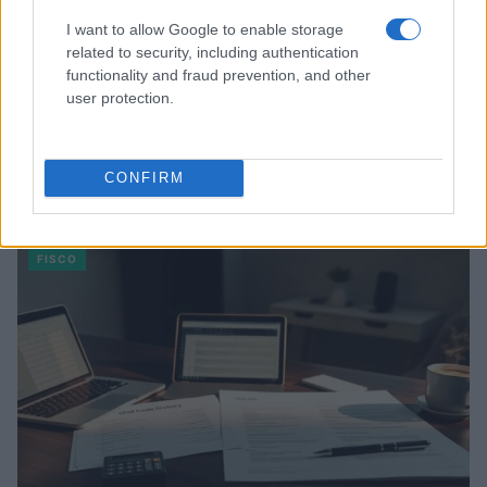
I want to allow Google to enable storage
related to security, including authentication
functionality and fraud prevention, and other
user protection.
Responsabilidad financiera de 3,4 millones: Tribunal de
CONFIRM
Cuentas investiga a líderes independentistas
Marta Ruiz · 27 Jul 2026
FISCO