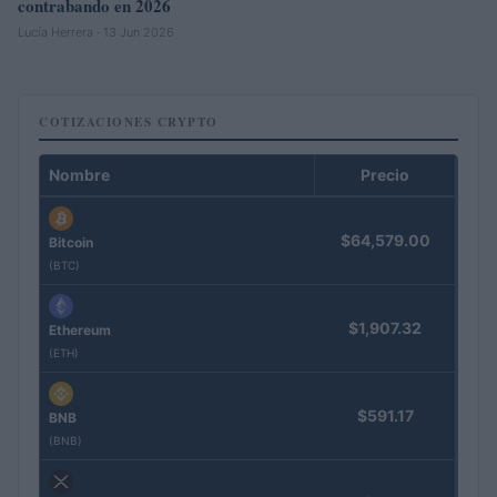
contrabando en 2026
Lucía Herrera · 13 Jun 2026
COTIZACIONES CRYPTO
Nombre
Precio
$64,579.00
Bitcoin
(BTC)
$1,907.32
Ethereum
(ETH)
$591.17
BNB
(BNB)