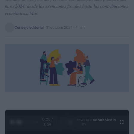
para 2024, desde las exenciones fiscales hasta las contribuciones
económicas. Más
Consejo editorial
·
11 octubre 2024
· 4 min
0:29 /
Ad
hub
Media
POWERED
1
/
4
3:09
BY