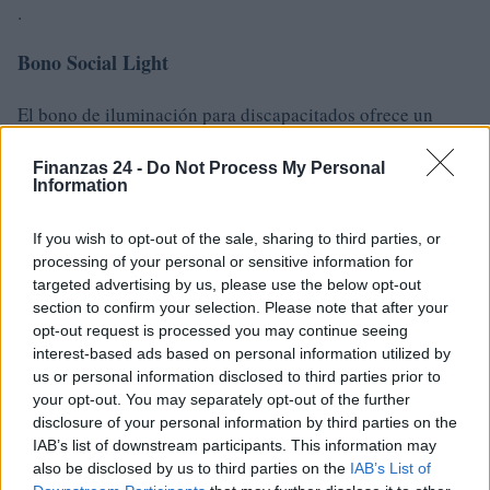
.
Bono Social Light
El bono de iluminación para discapacitados ofrece un
descuento en la factura a las familias que necesitan
Finanzas 24 -
Do Not Process My Personal
equipos de electromedicina. Esta bonificación es
Information
independiente de los ingresos y varía entre 139 y 450
euros al año.
If you wish to opt-out of the sale, sharing to third parties, or
processing of your personal or sensitive information for
Otras bonificaciones y contribuciones
targeted advertising by us, please use the below opt-out
section to confirm your selection. Please note that after your
opt-out request is processed you may continue seeing
Desde la bonificación por contratación para trabajadores
interest-based ads based on personal information utilized by
autistas hasta las concesiones para la compra de libros
us or personal information disclosed to third parties prior to
escolares, 2024 prevé una serie de apoyos adicionales para
your opt-out. You may separately opt-out of the further
disclosure of your personal information by third parties on the
mejorar la inclusión y el bienestar de las personas con
IAB’s list of downstream participants. This information may
discapacidades.
also be disclosed by us to third parties on the
IAB’s List of