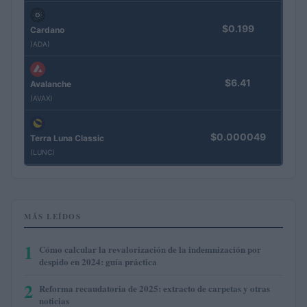
$0.199
Cardano
(ADA)
$6.41
Avalanche
(AVAX)
$0.000049
Terra Luna Classic
(LUNC)
MÁS LEÍDOS
1
Cómo calcular la revalorización de la indemnización por
despido en 2024: guía práctica
2
Reforma recaudatoria de 2025: extracto de carpetas y otras
noticias