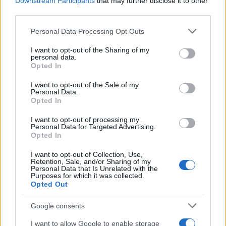
Downstream Participants
that may further disclose it to other
third parties.
Please note that this website/app uses one or more Google
AUTOR
Personal Data Processing Opt Outs
Consejo editorial
services and may gather and store information including but
not limited to your visit or usage behaviour. You may click to
I want to opt-out of the Sharing of my
personal data.
grant or deny consent to Google and its third-party tags to
Opted In
use your data for below specified purposes in below Google
consent section.
I want to opt-out of the Sale of my
Personal Data.
Opted In
I want to opt-out of processing my
Personal Data for Targeted Advertising.
Opted In
I want to opt-out of Collection, Use,
Retention, Sale, and/or Sharing of my
Personal Data that Is Unrelated with the
Purposes for which it was collected.
Opted Out
Google consents
I want to allow Google to enable storage