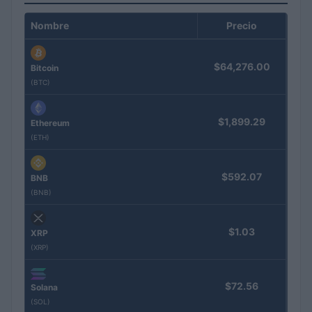
Nombre
Precio
$64,276.00
Bitcoin
(BTC)
$1,899.29
Ethereum
(ETH)
$592.07
BNB
(BNB)
$1.03
XRP
(XRP)
$72.56
Solana
(SOL)