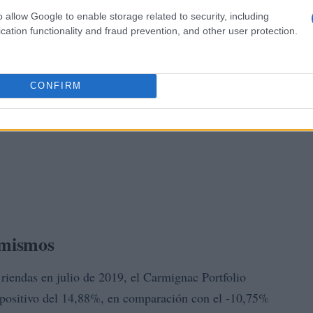
o allow Google to enable storage related to security, including
cation functionality and fraud prevention, and other user protection.
CONFIRM
 mismos
 riendas en julio de 2019, el Carmignac Portfolio
 positivo del 14,88%, en comparación con el -10,75%