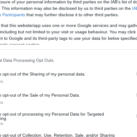
losure of your personal information by third parties on the IAB’s list of
. This information may also be disclosed by us to third parties on the
IA
s financieros puede ser una oportunidad disfrazada?
Participants
that may further disclose it to other third parties.
ncia de Estados Unidos, el panorama económico ha
 that this website/app uses one or more Google services and may gath
es la excepción. En este contexto, gestionar
including but not limited to your visit or usage behaviour. You may click 
 ha vuelto más crucial que nunca. Aquí es donde entra
 to Google and its third-party tags to use your data for below specifi
ogle consent section.
nd, un fondo que se ha ganado su reputación gracias a
 captar oportunidades incluso en las condiciones más
l Data Processing Opt Outs
o opt-out of the Sharing of my personal data.
dad en la inversión
In
o opt-out of the Sale of my Personal Data.
a flexibilidad. Imagínate navegando en un mar
In
as que uno que se adapta a las olas puede seguir
to opt-out of processing my Personal Data for Targeted
to se traduce en una estrategia que puede cambiar y
ing.
In
el mercado. El Carmignac Portfolio Flexible Bond está
invertir en todos los segmentos de renta fija y cubrir
o opt-out of Collection, Use, Retention, Sale, and/or Sharing