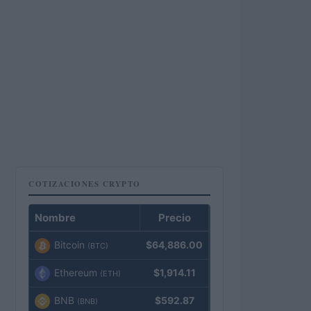
COTIZACIONES CRYPTO
Nombre
Precio
Bitcoin
$64,886.00
(BTC)
Ethereum
$1,914.11
(ETH)
BNB
$592.87
(BNB)