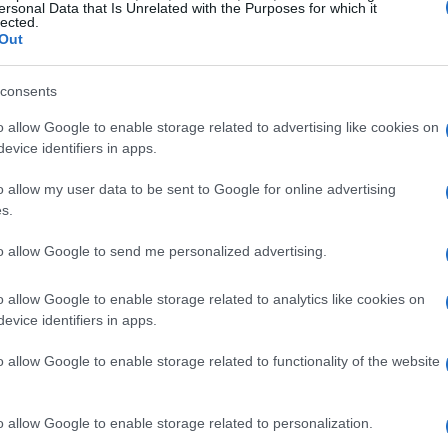
ersonal Data that Is Unrelated with the Purposes for which it
 no solo preservar el capital, sino también superar su
lected.
Out
años.
consents
to?
o allow Google to enable storage related to advertising like cookies on
evice identifiers in apps.
su enfoque dual. Combina una asignación de activos top-
 más atractivos en función del contexto
o allow my user data to be sent to Google for online advertising
que se centra en maximizar la generación de alfa a
s.
odo permite a los gestores, Eliezer Ben Zimra y
to allow Google to send me personalized advertising.
le para buscar oportunidades donde quiera que estén,
uerdo cuando escuché a uno de ellos decir que la
o allow Google to enable storage related to analytics like cookies on
evice identifiers in apps.
az de ver más allá de lo obvio, y este fondo parece
o allow Google to enable storage related to functionality of the website
o allow Google to enable storage related to personalization.