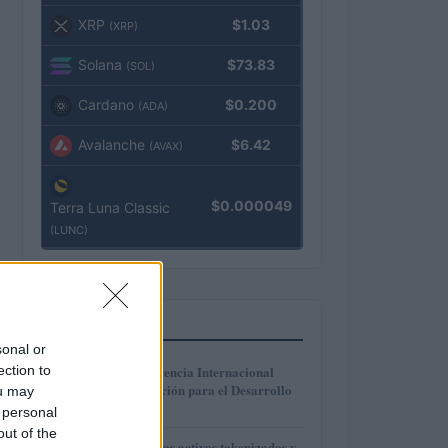
XRP
$1.03
(XRP)
Solana
$73.83
(SOL)
Cardano
$0.200
(ADA)
Avalanche
$6.42
(AVAX)
$0.000049
Terra Luna Classic
(LUNC)
MÁS LEÍDOS
sonal or
1
ection to
La Cuarta Conferencia Internacional
sobre la Financiación para el Desarrollo
ou may
en Sevilla
 personal
out of the
Cómo funcionan los activos tokenizados y