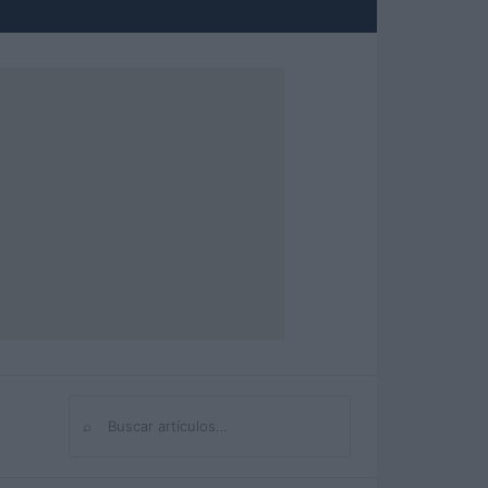
⌕
Buscar