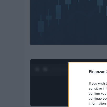
0:28 / 3:19
1
/
4
Finanzas 
If you wish 
sensitive in
confirm you
continue se
information 