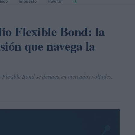
isco
Impuesto
How to
io Flexible Bond: la
rsión que navega la
 Flexible Bond se destaca en mercados volátiles.