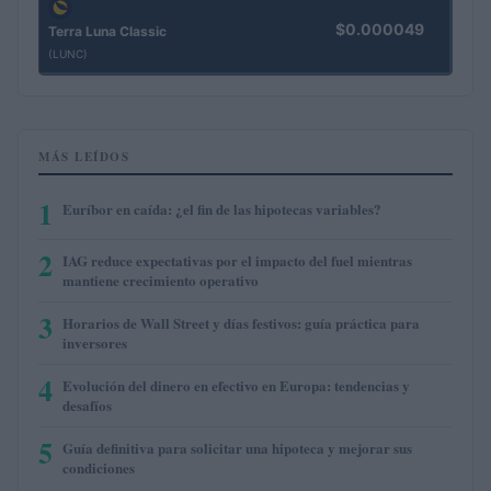
$0.000049
Terra Luna Classic
(LUNC)
MÁS LEÍDOS
1
Euríbor en caída: ¿el fin de las hipotecas variables?
2
IAG reduce expectativas por el impacto del fuel mientras
mantiene crecimiento operativo
3
Horarios de Wall Street y días festivos: guía práctica para
inversores
4
Evolución del dinero en efectivo en Europa: tendencias y
desafíos
5
Guía definitiva para solicitar una hipoteca y mejorar sus
condiciones