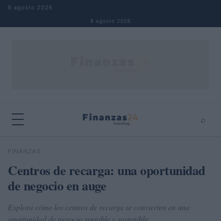
Saltar al contenido
8 agosto 2026
8 agosto 2026
⌕
×
⌕
FINANZAS
Buscar
Centros de recarga: una oportunidad
de negocio en auge
Explora cómo los centros de recarga se convierten en una
oportunidad de negocio rentable y sostenible.