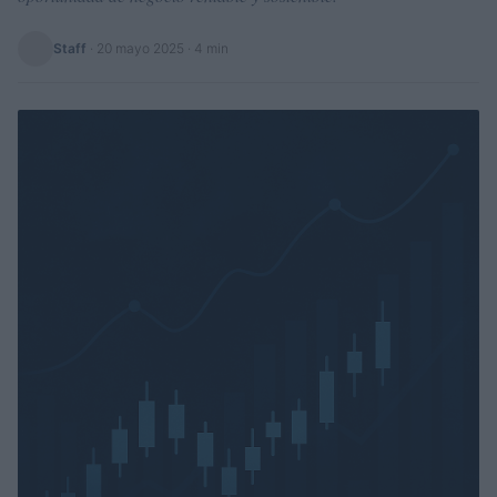
Staff
·
20 mayo 2025
· 4 min