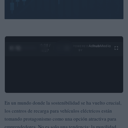
0:29 /
Ad
hub
Media
POWERED
1
/
4
4:27
BY
En un mundo donde la sostenibilidad se ha vuelto crucial,
los centros de recarga para vehículos eléctricos están
tomando protagonismo como una opción atractiva para
emprendedores. No es solo una tendencia; la movilidad