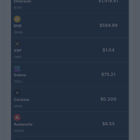
$1,918.61
Ethereum
(ETH)
$594.99
BNB
(BNB)
$1.04
XRP
(XRP)
$75.21
Solana
(SOL)
$0.200
Cardano
(ADA)
$6.55
Avalanche
(AVAX)