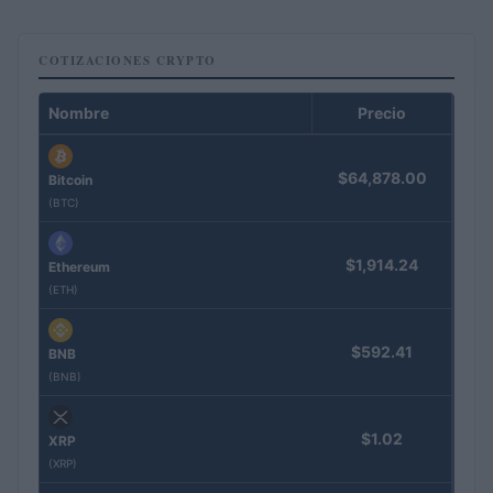
COTIZACIONES CRYPTO
Nombre
Precio
$64,878.00
Bitcoin
(BTC)
$1,914.24
Ethereum
(ETH)
$592.41
BNB
(BNB)
$1.02
XRP
(XRP)