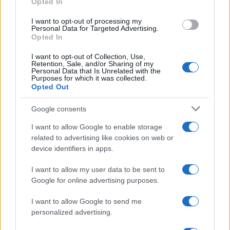
Opted In
I want to opt-out of processing my
Personal Data for Targeted Advertising.
Opted In
I want to opt-out of Collection, Use,
Cómo Bitcoin y la IA están transformando la economía global
Retention, Sale, and/or Sharing of my
Personal Data that Is Unrelated with the
Diego Martín · 7 Ago 2026
Purposes for which it was collected.
Opted Out
CRIPTOMONEDAS
Google consents
I want to allow Google to enable storage
related to advertising like cookies on web or
device identifiers in apps.
I want to allow my user data to be sent to
Google for online advertising purposes.
I want to allow Google to send me
personalized advertising.