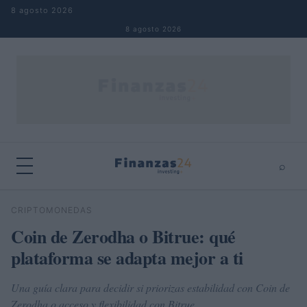
Saltar al contenido
8 agosto 2026
8 agosto 2026
⌕
×
⌕
CRIPTOMONEDAS
Buscar
Coin de Zerodha o Bitrue: qué
plataforma se adapta mejor a ti
Una guía clara para decidir si priorizas estabilidad con Coin de
Zerodha o acceso y flexibilidad con Bitrue