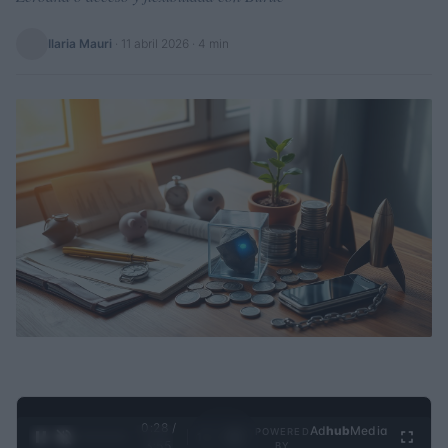
Ilaria Mauri
·
11 abril 2026
· 4 min
0:29 /
Ad
hub
Media
POWERED
1
/
4
3:55
BY