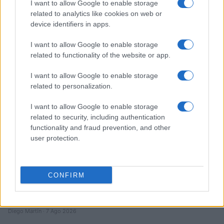
I want to allow Google to enable storage
Edgar Gilberto Fabris Contreras capturado por fraude de 621
related to analytics like cookies on web or
mil dólares en inversiones digitales
device identifiers in apps.
Diego Martín · 7 Ago 2026
I want to allow Google to enable storage
CRIPTOMONEDAS
related to functionality of the website or app.
I want to allow Google to enable storage
related to personalization.
I want to allow Google to enable storage
related to security, including authentication
functionality and fraud prevention, and other
user protection.
CONFIRM
Criptomonedas en 2026: análisis de su evolución y perspectivas
futuras
Diego Martín · 7 Ago 2026