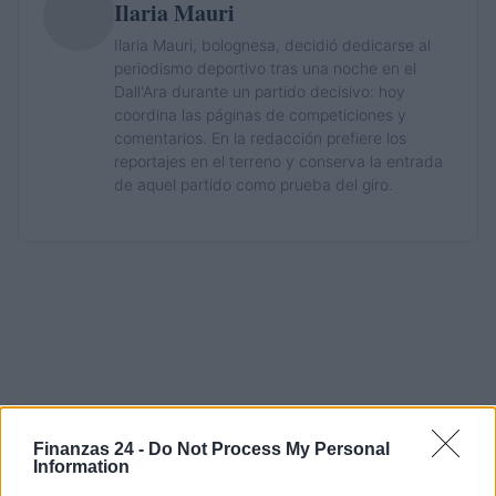
Ilaria Mauri
Ilaria Mauri, bolognesa, decidió dedicarse al
periodismo deportivo tras una noche en el
Dall'Ara durante un partido decisivo: hoy
coordina las páginas de competiciones y
comentarios. En la redacción prefiere los
reportajes en el terreno y conserva la entrada
de aquel partido como prueba del giro.
Finanzas 24 -
Do Not Process My Personal
Information