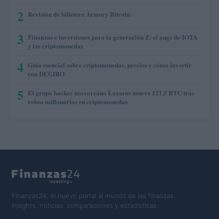
2
Revisión de billetera Armory Bitcoin
3
Finanzas e inversiones para la generación Z: el auge de IOTA
y las criptomonedas
4
Guía esencial sobre criptomonedas, precios y cómo invertir
con DEGIRO
5
El grupo hacker norcoreano Lazarus mueve 121,5 BTC tras
robos millonarios en criptomonedas
Finanzas24, el nuevo portal al mundo de las finanzas.
Insights, noticias, comparaciones y estadísticas.