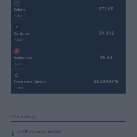
$73.65
Solana
(SOL)
$0.202
Cardano
(ADA)
$6.43
Avalanche
(AVAX)
$0.000049
Terra Luna Classic
(LUNC)
MÁS LEÍDOS
1
¿AMP alcanzará los $10?