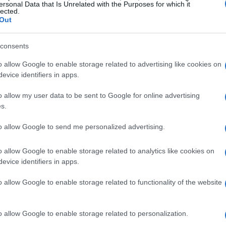
nómina en España
ersonal Data that Is Unrelated with the Purposes for which it
lected.
oin
Explicación práctica de alternativas de financiación sin
Out
nómina, requisitos esenciales y recomendaciones para evitar
problemas
consents
Ilaria Mauri · 10 Abr 2026
o allow Google to enable storage related to advertising like cookies on
evice identifiers in apps.
CRIPTOMONEDAS
o allow my user data to be sent to Google for online advertising
s.
to allow Google to send me personalized advertising.
o allow Google to enable storage related to analytics like cookies on
evice identifiers in apps.
a
Análisis técnico y fundamental de Bitcoin
o allow Google to enable storage related to functionality of the website
tras la caída: niveles y riesgos
z
Bitcoin registra una bajada con volumen por debajo del
o allow Google to enable storage related to personalization.
promedio y señales técnicas mixtas; aquí están las causas,