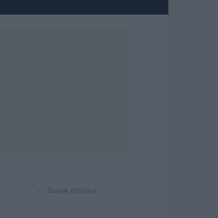
⌕
Buscar