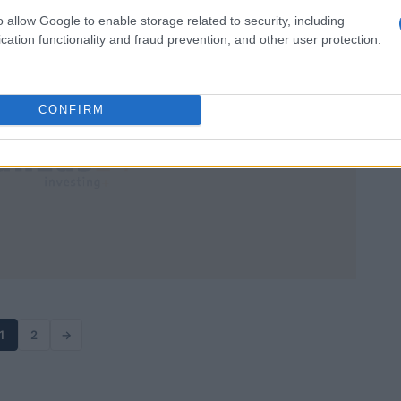
niveles clave y opciones…
o allow Google to enable storage related to security, including
Ilaria Mauri · 4 Abr 2026
cation functionality and fraud prevention, and other user protection.
CONFIRM
1
2
→