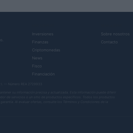
SECCIONES
MAGAZINE
Inversiones
Sobre nosotros
s.
Finanzas
Contacto
Criptomonedas
News
Fisco
Financiación
.r.l. — Número REA 2729933
ener su información precisa y actualizada. Esta información puede diferir
eedor de servicios o un sitio de productos específicos. Todos los productos
garantía. Al evaluar ofertas, consulte los Términos y Condiciones de la