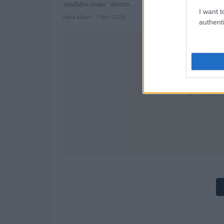
vendidos como “ahorro…
I want t
Ilaria Mauri · 7 Abr 2026
authenti