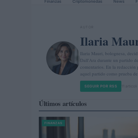
Finanzas
Criptomonedas
News
F
AUTOR
Ilaria Mau
Ilaria Mauri, bolognesa, decid
Dall'Ara durante un partido d
comentarios. En la redacción p
aquel partido como prueba del
SEGUIR POR RSS
11 articoli
Últimos artículos
FINANZAS