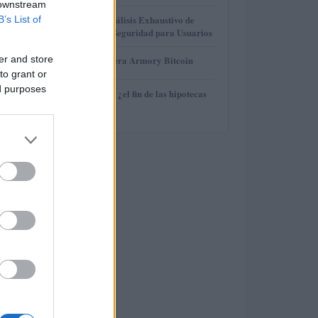
 downstream
3
Gana Crédito: Análisis Exhaustivo de
B’s List of
Funcionalidad y Seguridad para Usuarios
4
er and store
Revisión de billetera Armory Bitcoin
to grant or
ed purposes
5
Euríbor en caída: ¿el fin de las hipotecas
variables?