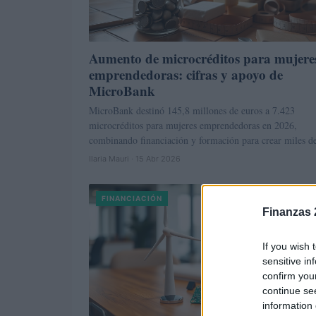
Aumento de microcréditos para mujere
emprendedoras: cifras y apoyo de
MicroBank
MicroBank destinó 145,8 millones de euros a 7.423
microcréditos para mujeres emprendedoras en 2026,
combinando financiación y formación para crear miles 
Ilaria Mauri · 15 Abr 2026
FINANCIACIÓN
Finanzas 
If you wish 
sensitive in
confirm you
continue se
information 