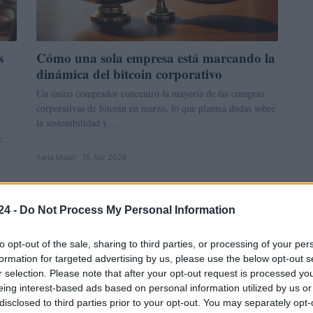
s
Cómo una sola empresa está marcando la
dinámica del bitcoin corporativo
Un único comprador concentró la mayoría de las compras
corporativas de bitcoin en marzo, lo que plantea dudas sobre
la sostenibilidad y…
de…
Ilaria Mauri · 15 Abr 2026
CRIPTOMONEDAS
24 -
Do Not Process My Personal Information
to opt-out of the sale, sharing to third parties, or processing of your per
formation for targeted advertising by us, please use the below opt-out s
r selection. Please note that after your opt-out request is processed y
eing interest-based ads based on personal information utilized by us or
disclosed to third parties prior to your opt-out. You may separately opt-