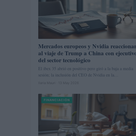
Mercados europeos y Nvidia reacciona
al viaje de Trump a China con ejecutiv
del sector tecnológico
El ibex 35 abrió en positivo pero giró a la baja a media
sesión; la inclusión del CEO de Nvidia en la…
Ilaria Mauri · 13 May 2026
FINANCIACIÓN