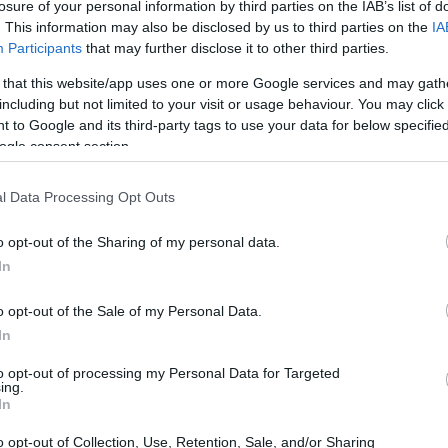
losure of your personal information by third parties on the IAB’s list of
. This information may also be disclosed by us to third parties on the
IA
a
Formas reales para ganar dinero con
Participants
that may further disclose it to other third parties.
criptomonedas paso a paso
 that this website/app uses one or more Google services and may gath
Aprende a adaptar tu estrategia al ciclo del mercado y
including but not limited to your visit or usage behaviour. You may click 
prioriza seguridad, gestión del riesgo y formación
para
 to Google and its third-party tags to use your data for below specifi
ones
ogle consent section.
Ilaria Mauri · 11 Abr 2026
l Data Processing Opt Outs
FINANCIACIÓN
o opt-out of the Sharing of my personal data.
In
o opt-out of the Sale of my Personal Data.
In
to opt-out of processing my Personal Data for Targeted
ing.
In
Opciones y riesgos de los préstamos sin
o opt-out of Collection, Use, Retention, Sale, and/or Sharing