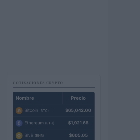
COTIZACIONES CRYPTO
Nombre
Precio
Bitcoin
$65,042.00
(BTC)
Ethereum
$1,921.68
(ETH)
BNB
$605.05
(BNB)