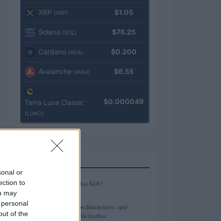
XRP
$1.05
(XRP)
Solana
$76.25
(SOL)
Cardano
$0.200
(ADA)
Avalanche
$6.55
(AVAX)
$0.000049
Terra Luna Classic
(LUNC)
MÁS LEÍDOS
sonal or
1
ection to
¿AMP alcanzará los $10?
ou may
 personal
2
Préstamos en Kubo.financiero: qué
out of the
ofrecen y cómo solicitarlos