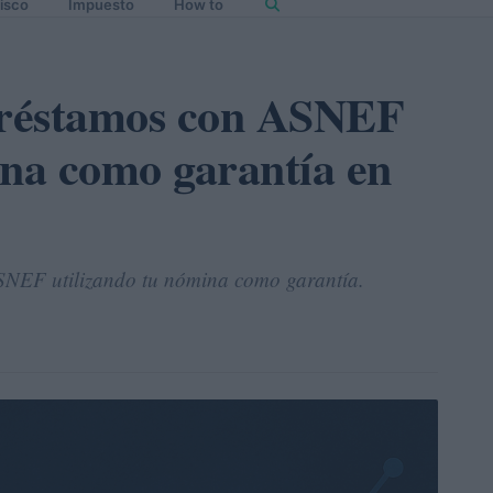
isco
Impuesto
How to
préstamos con ASNEF
ina como garantía en
SNEF utilizando tu nómina como garantía.