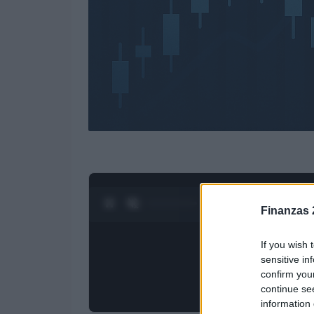
0:28 / 3:19
1
/
4
Finanzas 
If you wish 
sensitive in
confirm you
continue se
information 