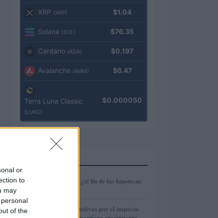
XRP
$1.04
(XRP)
Solana
$76.35
(SOL)
Cardano
$0.197
(ADA)
Avalanche
$6.47
(AVAX)
$0.000050
Terra Luna Classic
(LUNC)
MÁS LEÍDOS
sonal or
1
ection to
Euríbor en caída: ¿el fin de las hipotecas
variables?
ou may
 personal
2
IAG reduce expectativas por el impacto
out of the
del fuel mientras mantiene crecimiento