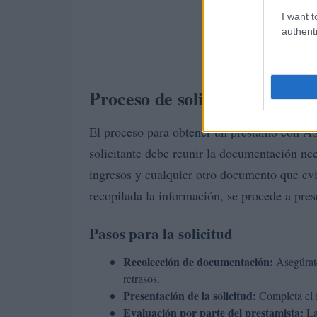
I want t
authenti
Proceso de solicitud de pré
El proceso para obtener un préstamo con AS
solicitante debe reunir la documentación nec
ingresos y cualquier otro documento que evi
recopilada la información, se procede a prese
Pasos para la solicitud
Recolección de documentación:
Asegúrate
retrasos.
Presentación de la solicitud:
Completa el f
Evaluación por parte del prestamista:
La 