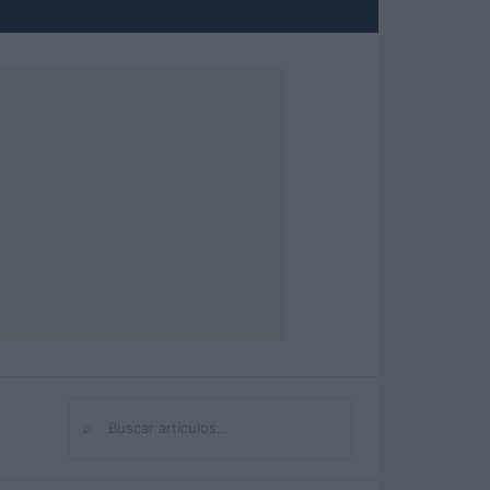
⌕
Buscar