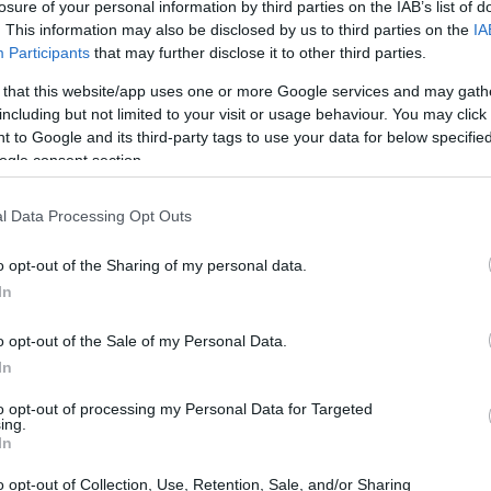
losure of your personal information by third parties on the IAB’s list of
. This information may also be disclosed by us to third parties on the
IA
s se enfrentan a la dificultad de obtener préstamos
Participants
that may further disclose it to other third parties.
dad como ASNEF. Sin embargo, contar con una nómina
 that this website/app uses one or more Google services and may gath
nciación, incluso en estas circunstancias. Este artículo
including but not limited to your visit or usage behaviour. You may click 
onan los préstamos con ASNEF y nómina,
 to Google and its third-party tags to use your data for below specifi
ogle consent section.
e para quienes buscan soluciones financieras.
l Data Processing Opt Outs
ASNEF y nómina
o opt-out of the Sharing of my personal data.
uctos financieros diseñados para personas que, a
In
ienen ingresos regulares. La nómina actúa como un
o opt-out of the Sale of my Personal Data.
actual del solicitante. A diferencia de otros tipos de
In
a un papel crucial, en este caso, la prioridad se otorga
to opt-out of processing my Personal Data for Targeted
e.
ing.
In
stamos
o opt-out of Collection, Use, Retention, Sale, and/or Sharing