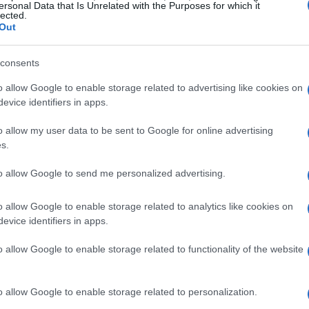
ersonal Data that Is Unrelated with the Purposes for which it
lected.
 es fundamental cumplir con una serie de requisitos.
Out
na nómina activa que justifique ingresos mensuales.
 de 800 euros y una antigüedad laboral de entre 3 a 6
consents
des prestamistas evaluar la capacidad financiera del
o allow Google to enable storage related to advertising like cookies on
evice identifiers in apps.
 negativo.
o allow my user data to be sent to Google for online advertising
s.
to allow Google to send me personalized advertising.
o allow Google to enable storage related to analytics like cookies on
evice identifiers in apps.
o allow Google to enable storage related to functionality of the website
o allow Google to enable storage related to personalization.