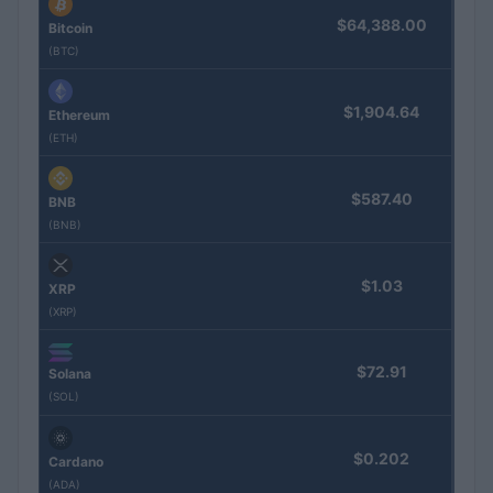
$64,388.00
Bitcoin
(BTC)
$1,904.64
Ethereum
(ETH)
$587.40
BNB
(BNB)
$1.03
XRP
(XRP)
$72.91
Solana
(SOL)
$0.202
Cardano
(ADA)