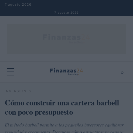
Saltar al contenido
7 agosto 2026
7 agosto 2026
⌕
×
⌕
INVERSIONES
Buscar
Cómo construir una cartera barbell
con poco presupuesto
El método barbell permite a los pequeños inversores equilibrar
seguridad y crecimiento. Descubre cómo estructurar tu cartera