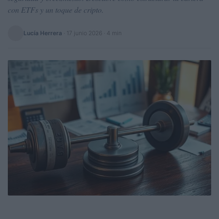
con ETFs y un toque de cripto.
Lucía Herrera
·
17 junio 2026
· 4 min