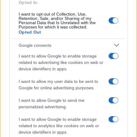
Opted In
I want to opt-out of Collection, Use,
Retention, Sale, and/or Sharing of my
Sigue leyendo
Personal Data that Is Unrelated with the
Purposes for which it was collected.
Opted Out
INVERSIONES
Google consents
I want to allow Google to enable storage
related to advertising like cookies on web or
device identifiers in apps.
I want to allow my user data to be sent to
Google for online advertising purposes.
I want to allow Google to send me
personalized advertising.
I want to allow Google to enable storage
Guía para evaluar RWA: custodios, oráculos, liquidez y riesgo
related to analytics like cookies on web or
legal
device identifiers in apps.