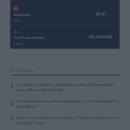
$6.41
Avalanche
(AVAX)
$0.000049
Terra Luna Classic
(LUNC)
MÁS LEÍDOS
1
La Cuarta Conferencia Internacional sobre la Financiación
para el Desarrollo en Sevilla
2
Cómo funcionan los activos tokenizados y la fraccionalización
inmobiliaria
3
Cómo crear un plan de inversiones a 5 años con metas claras y
control de riesgos