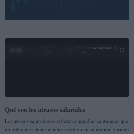
0:28 /
Ad
hub
Media
POWERED
1
/
4
3:55
BY
Qué son los atrasos salariales
Los atrasos salariales se refieren a aquellas cantidades que
un trabajador debería haber recibido en su nómina durante