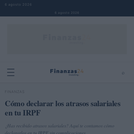
Saltar al contenido
6 agosto 2026
6 agosto 2026
⌕
×
⌕
FINANZAS
Buscar
Cómo declarar los atrasos salariales
en tu IRPF
¿Has recibido atrasos salariales? Aquí te contamos cómo
declararlos en tu IRPF sin complicaciones.