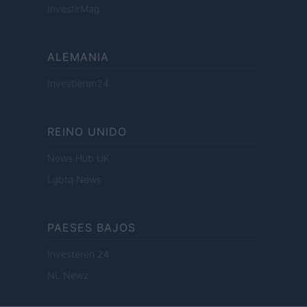
InvestirMag
ALEMANIA
Investieren24
REINO UNIDO
News Hub UK
Lgbtq News
PAESES BAJOS
Investeren 24
NL Newz