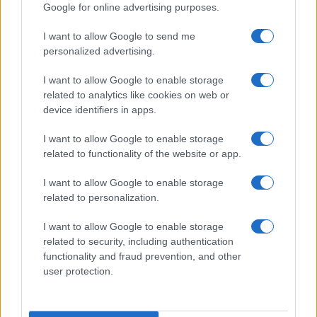
Google for online advertising purposes.
I want to allow Google to send me
personalized advertising.
I want to allow Google to enable storage
related to analytics like cookies on web or
Guía completa sobre tarjetas cripto: fees, cashback y seguridad
device identifiers in apps.
Diego Martín · 5 Ago 2026
I want to allow Google to enable storage
related to functionality of the website or app.
I want to allow Google to enable storage
COTIZACIONES CRYPTO
related to personalization.
Nombre
Precio
I want to allow Google to enable storage
related to security, including authentication
functionality and fraud prevention, and other
$64,468.00
Bitcoin
user protection.
(BTC)
$1,909.77
Ethereum