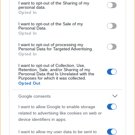
not limited to your visit or usage behaviour. You may click to
I want to opt-out of the Sharing of my
personal data.
grant or deny consent to Google and its third-party tags to
Opted In
use your data for below specified purposes in below Google
consent section.
I want to opt-out of the Sale of my
Personal Data.
Opted In
I want to opt-out of processing my
Personal Data for Targeted Advertising.
Opted In
I want to opt-out of Collection, Use,
Retention, Sale, and/or Sharing of my
La Reserva Federal aprueba la adquisición de Webster Bank
Personal Data that Is Unrelated with the
por parte de Banco Santander
Purposes for which it was collected.
Opted Out
Marta Ruiz · 5 Ago 2026
Google consents
FINANZAS
I want to allow Google to enable storage
related to advertising like cookies on web or
device identifiers in apps.
I want to allow my user data to be sent to