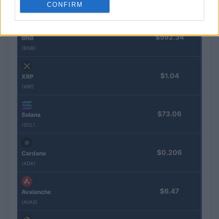
CONFIRM
(ETH)
$592.34
BNB
(BNB)
$1.04
XRP
(XRP)
$73.06
Solana
(SOL)
$0.206
Cardano
(ADA)
$6.47
Avalanche
(AVAX)