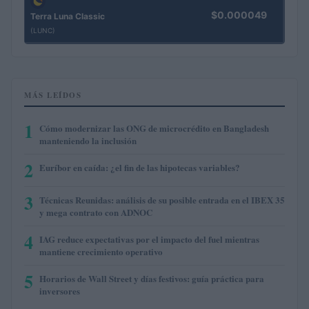
$0.000049
Terra Luna Classic
(LUNC)
MÁS LEÍDOS
1
Cómo modernizar las ONG de microcrédito en Bangladesh
manteniendo la inclusión
2
Euríbor en caída: ¿el fin de las hipotecas variables?
3
Técnicas Reunidas: análisis de su posible entrada en el IBEX 35
y mega contrato con ADNOC
4
IAG reduce expectativas por el impacto del fuel mientras
mantiene crecimiento operativo
5
Horarios de Wall Street y días festivos: guía práctica para
inversores