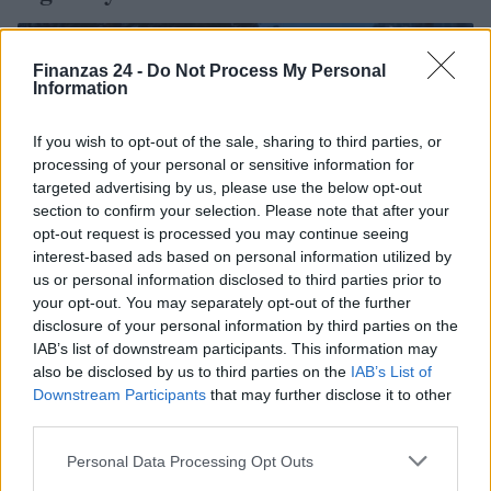
FINANZAS
Finanzas 24 -
Do Not Process My Personal
Information
If you wish to opt-out of the sale, sharing to third parties, or
processing of your personal or sensitive information for
targeted advertising by us, please use the below opt-out
section to confirm your selection. Please note that after your
opt-out request is processed you may continue seeing
interest-based ads based on personal information utilized by
us or personal information disclosed to third parties prior to
your opt-out. You may separately opt-out of the further
disclosure of your personal information by third parties on the
El empresario José Elías analiza el mercado inmobiliario y sus
IAB’s list of downstream participants. This information may
consecuencias en la jubilación
also be disclosed by us to third parties on the
IAB’s List of
Downstream Participants
that may further disclose it to other
Marta Ruiz · 5 Ago 2026
third parties.
FINANZAS
Please note that this website/app uses one or more Google
Personal Data Processing Opt Outs
services and may gather and store information including but