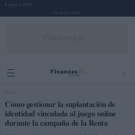
Saltar al contenido
8 agosto 2026
8 agosto 2026
⌕
×
⌕
FISCO
Buscar
Cómo gestionar la suplantación de
identidad vinculada al juego online
durante la campaña de la Renta