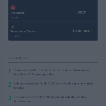
$6.51
Avalanche
(AVAX)
$0.000049
Terra Luna Classic
(LUNC)
MÁS LEÍDOS
1
Cómo calcular la revalorización de la indemnización por
despido en 2024: guía práctica
2
Reforma recaudatoria de 2025: extracto de carpetas y otras
noticias
3
Revalorización del TFR 2024: guía de cálculo y tablas
actualizadas