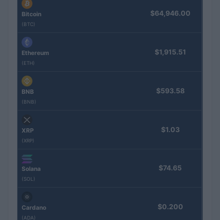
$64,946.00
Bitcoin
(BTC)
$1,915.51
Ethereum
(ETH)
$593.58
BNB
(BNB)
$1.03
XRP
(XRP)
$74.65
Solana
(SOL)
$0.200
Cardano
(ADA)