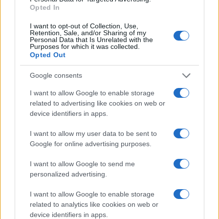
Opted In
I want to opt-out of Collection, Use,
Retention, Sale, and/or Sharing of my
Sigue leyendo
Personal Data that Is Unrelated with the
Purposes for which it was collected.
Opted Out
FISCO
Google consents
I want to allow Google to enable storage
related to advertising like cookies on web or
device identifiers in apps.
I want to allow my user data to be sent to
Google for online advertising purposes.
I want to allow Google to send me
personalized advertising.
I want to allow Google to enable storage
Responsabilidad financiera de 3,4 millones: Tribunal de
related to analytics like cookies on web or
Cuentas investiga a líderes independentistas
device identifiers in apps.