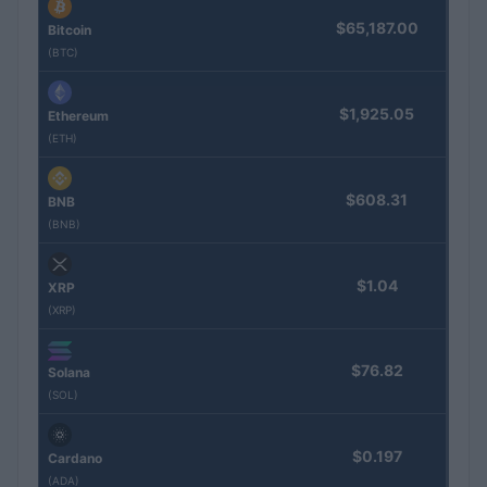
$65,187.00
Bitcoin
(BTC)
$1,925.05
Ethereum
(ETH)
$608.31
BNB
(BNB)
$1.04
XRP
(XRP)
$76.82
Solana
(SOL)
$0.197
Cardano
(ADA)