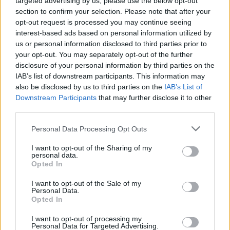
targeted advertising by us, please use the below opt-out
section to confirm your selection. Please note that after your
opt-out request is processed you may continue seeing
interest-based ads based on personal information utilized by
us or personal information disclosed to third parties prior to
Sigue leyendo
your opt-out. You may separately opt-out of the further
disclosure of your personal information by third parties on the
IAB’s list of downstream participants. This information may
FINANZAS
also be disclosed by us to third parties on the
IAB’s List of
Downstream Participants
that may further disclose it to other
third parties.
Please note that this website/app uses one or more Google
Personal Data Processing Opt Outs
services and may gather and store information including but
not limited to your visit or usage behaviour. You may click to
I want to opt-out of the Sharing of my
personal data.
grant or deny consent to Google and its third-party tags to
Opted In
use your data for below specified purposes in below Google
consent section.
I want to opt-out of the Sale of my
Personal Data.
Opted In
Identifica y elimina suscripciones, fees y compras impulsivas
I want to opt-out of processing my
Personal Data for Targeted Advertising.