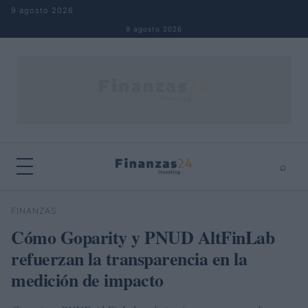
Saltar al contenido
9 agosto 2026
9 agosto 2026
⌕
×
⌕
FINANZAS
Buscar
Cómo Goparity y PNUD AltFinLab
refuerzan la transparencia en la
medición de impacto