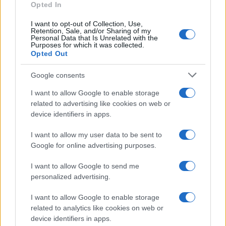
Marta Ruiz · 8 Ago 2026
Opted In
I want to opt-out of Collection, Use,
FINANZAS
Retention, Sale, and/or Sharing of my
Personal Data that Is Unrelated with the
Purposes for which it was collected.
Opted Out
Google consents
I want to allow Google to enable storage
related to advertising like cookies on web or
device identifiers in apps.
I want to allow my user data to be sent to
Google for online advertising purposes.
Cómo la crisis de refino está afectando los precios de la
I want to allow Google to send me
gasolina y el diésel
personalized advertising.
Lucía Herrera · 7 Ago 2026
I want to allow Google to enable storage
related to analytics like cookies on web or
FINANZAS
device identifiers in apps.