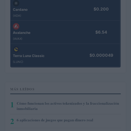
$0.200
Cardano
(ADA)
$6.54
Avalanche
(AVAX)
$0.000049
Terra Luna Classic
(LUNC)
MÁS LEÍDOS
1
Cómo funcionan los activos tokenizados y la fraccionalización
inmobiliaria
2
6 aplicaciones de juegos que pagan dinero real