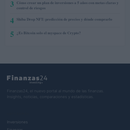
3
Cómo crear un plan de inversiones a 5 años con metas claras y
control de riesgos
4
Shiba Drop NFT: predicción de precios y dónde comprarlo
5
¿Es Bitcoin solo el myspace de Crypto?
Finanzas24, el nuevo portal al mundo de las finanzas.
Insights, noticias, comparaciones y estadísticas.
SECCIONES
Inversiones
Finanzas