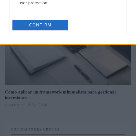
user protection.
INVERSIONES
CONFIRM
Cómo aplicar un framework minimalista para gestionar
inversiones
Lucía Herrera · 5 Ago 2026
COTIZACIONES CRYPTO