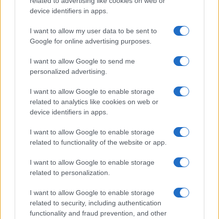
related to advertising like cookies on web or
Guía para evaluar RWA: custodios, oráculos, liquidez y riesgo
device identifiers in apps.
legal
I want to allow my user data to be sent to
Marta Ruiz · 6 Ago 2026
Google for online advertising purposes.
INVERSIONES
I want to allow Google to send me
personalized advertising.
I want to allow Google to enable storage
related to analytics like cookies on web or
device identifiers in apps.
I want to allow Google to enable storage
related to functionality of the website or app.
I want to allow Google to enable storage
related to personalization.
Diferencias entre análisis técnico y fundamental: cuándo
I want to allow Google to enable storage
aplicar cada método
related to security, including authentication
Marta Ruiz · 6 Ago 2026
functionality and fraud prevention, and other