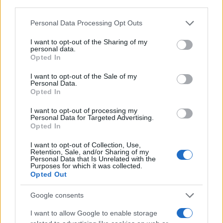
third parties.
Please note that this website/app uses one or more Google
Personal Data Processing Opt Outs
services and may gather and store information including but
not limited to your visit or usage behaviour. You may click to
I want to opt-out of the Sharing of my
personal data.
grant or deny consent to Google and its third-party tags to
Opted In
use your data for below specified purposes in below Google
Sigue leyendo
consent section.
I want to opt-out of the Sale of my
Personal Data.
Opted In
INVERSIONES
I want to opt-out of processing my
Personal Data for Targeted Advertising.
Opted In
I want to opt-out of Collection, Use,
Retention, Sale, and/or Sharing of my
Personal Data that Is Unrelated with the
Purposes for which it was collected.
Opted Out
Google consents
I want to allow Google to enable storage