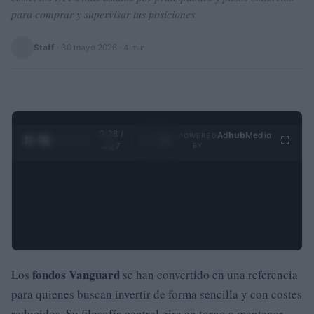
para comprar y supervisar tus posiciones.
Staff
·
30 mayo 2026
· 4 min
0:29 /
Ad
hub
Media
POWERED
1
/
4
4:27
BY
fondos Vanguard
Los
se han convertido en una referencia
para quienes buscan invertir de forma sencilla y con costes
reducidos. Su filosofía central gira en torno a mantener