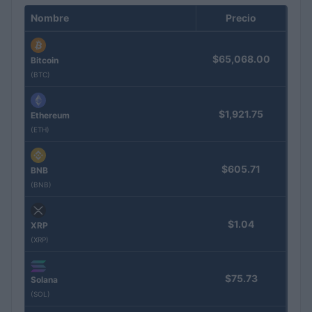
Nombre
Precio
$65,068.00
Bitcoin
(BTC)
$1,921.75
Ethereum
(ETH)
$605.71
BNB
(BNB)
$1.04
XRP
(XRP)
$75.73
Solana
(SOL)