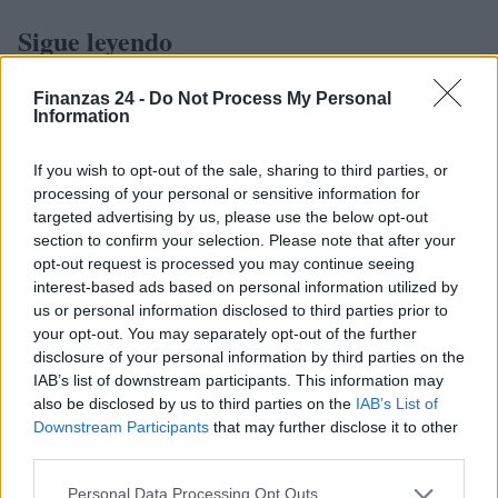
Sigue leyendo
Finanzas 24 -
Do Not Process My Personal
FINANZAS
Information
If you wish to opt-out of the sale, sharing to third parties, or
processing of your personal or sensitive information for
targeted advertising by us, please use the below opt-out
section to confirm your selection. Please note that after your
opt-out request is processed you may continue seeing
interest-based ads based on personal information utilized by
us or personal information disclosed to third parties prior to
your opt-out. You may separately opt-out of the further
disclosure of your personal information by third parties on the
IAB’s list of downstream participants. This information may
also be disclosed by us to third parties on the
IAB’s List of
Identifica y elimina suscripciones, fees y compras impulsivas
Downstream Participants
that may further disclose it to other
Marta Ruiz · 8 Ago 2026
third parties.
FINANZAS
Please note that this website/app uses one or more Google
Personal Data Processing Opt Outs