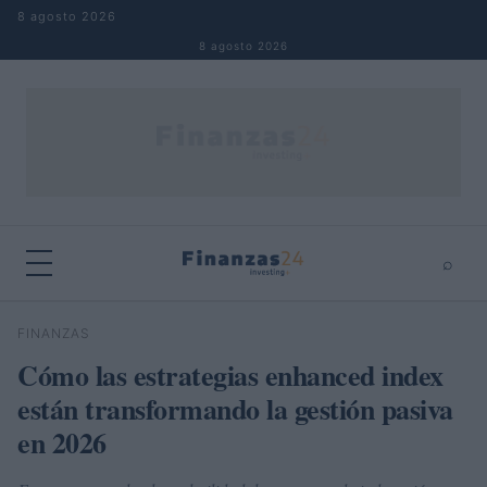
Saltar al contenido
8 agosto 2026
8 agosto 2026
⌕
×
⌕
FINANZAS
Buscar
Cómo las estrategias enhanced index
están transformando la gestión pasiva
en 2026