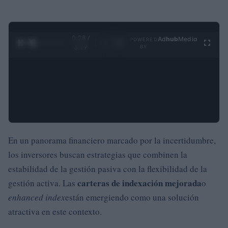
0:29 /
Ad
hub
Media
POWERED
1
/
4
3:19
BY
En un panorama financiero marcado por la incertidumbre,
los inversores buscan estrategias que combinen la
estabilidad de la gestión pasiva con la flexibilidad de la
carteras de indexación mejorada
gestión activa. Las
o
enhanced index
están emergiendo como una solución
atractiva en este contexto.