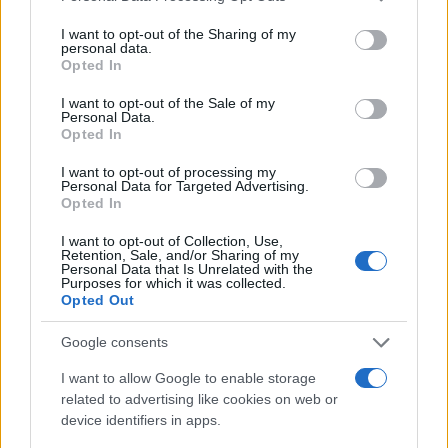
services and may gather and store information including but
not limited to your visit or usage behaviour. You may click to
I want to opt-out of the Sharing of my
personal data.
grant or deny consent to Google and its third-party tags to
Opted In
use your data for below specified purposes in below Google
consent section.
I want to opt-out of the Sale of my
Personal Data.
Opted In
I want to opt-out of processing my
Personal Data for Targeted Advertising.
Opted In
I want to opt-out of Collection, Use,
Retention, Sale, and/or Sharing of my
Cómo la crisis de refino está afectando los precios de la
Personal Data that Is Unrelated with the
gasolina y el diésel
Purposes for which it was collected.
Opted Out
Lucía Herrera · 7 Ago 2026
Google consents
FINANZAS
I want to allow Google to enable storage
related to advertising like cookies on web or
device identifiers in apps.