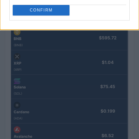
CONFIRM
$1,918.18
Ethereum
(ETH)
$595.72
BNB
(BNB)
$1.04
XRP
(XRP)
$75.45
Solana
(SOL)
$0.199
Cardano
(ADA)
$6.52
Avalanche