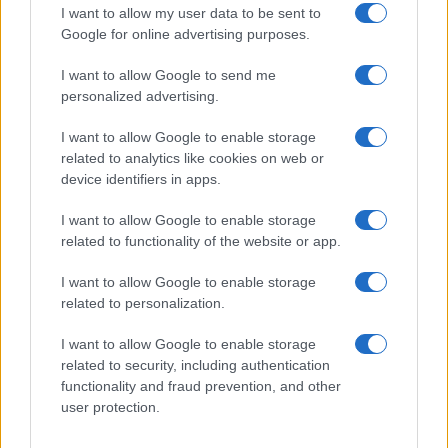
I want to allow my user data to be sent to
Google for online advertising purposes.
I want to allow Google to send me
personalized advertising.
I want to allow Google to enable storage
related to analytics like cookies on web or
Intervención conjunta de Japón y EE.UU. para frenar la caída
device identifiers in apps.
del yen
I want to allow Google to enable storage
Marta Ruiz · 7 Ago 2026
related to functionality of the website or app.
I want to allow Google to enable storage
related to personalization.
COTIZACIONES CRYPTO
I want to allow Google to enable storage
Nombre
Precio
related to security, including authentication
functionality and fraud prevention, and other
user protection.
$64,975.00
Bitcoin
(BTC)