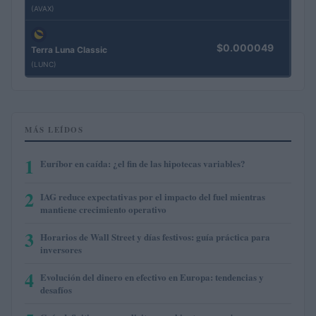
(AVAX)
$0.000049
Terra Luna Classic
(LUNC)
MÁS LEÍDOS
1
Euríbor en caída: ¿el fin de las hipotecas variables?
2
IAG reduce expectativas por el impacto del fuel mientras
mantiene crecimiento operativo
3
Horarios de Wall Street y días festivos: guía práctica para
inversores
4
Evolución del dinero en efectivo en Europa: tendencias y
desafíos