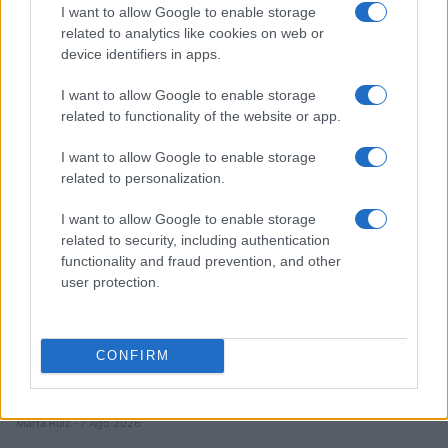
I want to allow Google to enable storage
Cómo la inteligencia artificial transforma la gestión financiera
related to analytics like cookies on web or
personal
device identifiers in apps.
Marta Ruiz · 7 Ago 2026
I want to allow Google to enable storage
related to functionality of the website or app.
FINANZAS
I want to allow Google to enable storage
related to personalization.
I want to allow Google to enable storage
related to security, including authentication
functionality and fraud prevention, and other
user protection.
CONFIRM
Cómo gestionar tus finanzas con el método 50/30/20 y más
Marta Ruiz · 7 Ago 2026