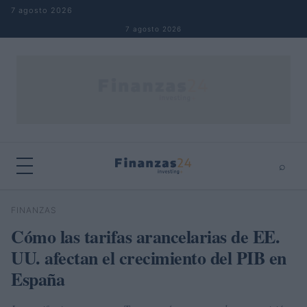
Saltar al contenido
7 agosto 2026
7 agosto 2026
⌕
×
⌕
FINANZAS
Buscar
Cómo las tarifas arancelarias de EE.
UU. afectan el crecimiento del PIB en
España