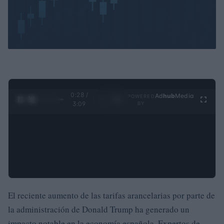
0:29 /
Ad
hub
Media
POWERED
1
/
4
3:09
BY
El reciente aumento de las tarifas arancelarias por parte de
la administración de Donald Trump ha generado un
impacto notable en la economía española. Expertos de