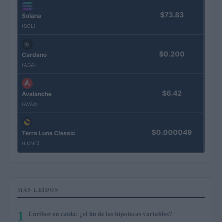
$73.83
Solana
(SOL)
$0.200
Cardano
(ADA)
$6.42
Avalanche
(AVAX)
$0.000049
Terra Luna Classic
(LUNC)
MÁS LEÍDOS
1
Euríbor en caída: ¿el fin de las hipotecas variables?