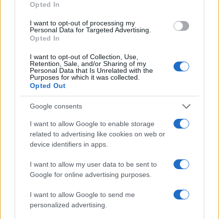
Opted In
I want to opt-out of processing my
Personal Data for Targeted Advertising.
Opted In
Intervención conjunta de Japón y EE.UU. para frenar la caída
I want to opt-out of Collection, Use,
Retention, Sale, and/or Sharing of my
del yen
Personal Data that Is Unrelated with the
Purposes for which it was collected.
Marta Ruiz · 7 Ago 2026
Opted Out
FINANZAS
Google consents
I want to allow Google to enable storage
related to advertising like cookies on web or
device identifiers in apps.
I want to allow my user data to be sent to
Google for online advertising purposes.
I want to allow Google to send me
personalized advertising.