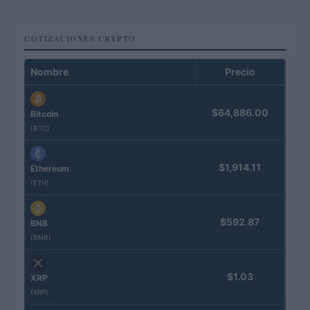
COTIZACIONES CRYPTO
Nombre
Precio
$64,886.00
Bitcoin
(BTC)
$1,914.11
Ethereum
(ETH)
$592.87
BNB
(BNB)
$1.03
XRP
(XRP)