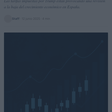
Las tarifas impuestas por Trump están provocando una revisión
a la baja del crecimiento económico en España.
Staff
·
12 junio 2025
· 4 min