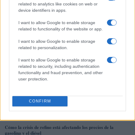
related to analytics like cookies on web or
device identifiers in apps.
Identifica y elimina suscripciones, fees y compras impulsivas
I want to allow Google to enable storage
related to functionality of the website or app.
Marta Ruiz · 8 Ago 2026
I want to allow Google to enable storage
FINANZAS
related to personalization.
I want to allow Google to enable storage
related to security, including authentication
functionality and fraud prevention, and other
user protection.
CONFIRM
Cómo la crisis de refino está afectando los precios de la
gasolina y el diésel