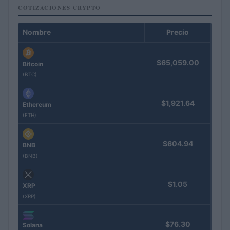
COTIZACIONES CRYPTO
Nombre
Precio
$65,059.00
Bitcoin
(BTC)
$1,921.64
Ethereum
(ETH)
$604.94
BNB
(BNB)
$1.05
XRP
(XRP)
$76.30
Solana