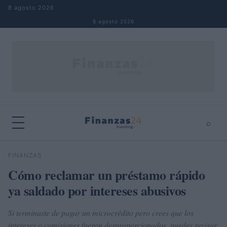
Saltar al contenido
8 agosto 2026
8 agosto 2026
⌕
×
⌕
FINANZAS
Buscar
Cómo reclamar un préstamo rápido
ya saldado por intereses abusivos
Si terminaste de pagar un microcrédito pero crees que los
intereses o comisiones fueron desproporcionados, puedes revisar