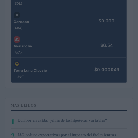
(SOL)
$0.200
Cardano
(ADA)
$6.54
Avalanche
(AVAX)
$0.000049
Terra Luna Classic
(LUNC)
MÁS LEÍDOS
1
Euríbor en caída: ¿el fin de las hipotecas variables?
2
IAG reduce expectativas por el impacto del fuel mientras