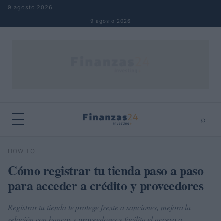
Saltar al contenido
9 agosto 2026
9 agosto 2026
⌕
×
⌕
HOW TO
Buscar
Cómo registrar tu tienda paso a paso
para acceder a crédito y proveedores
Registrar tu tienda te protege frente a sanciones, mejora la
relación con bancos y proveedores y facilita el acceso a