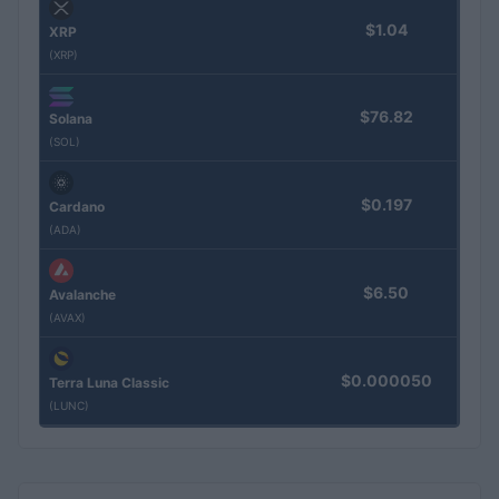
$1.04
XRP
(XRP)
$76.82
Solana
(SOL)
$0.197
Cardano
(ADA)
$6.50
Avalanche
(AVAX)
$0.000050
Terra Luna Classic
(LUNC)