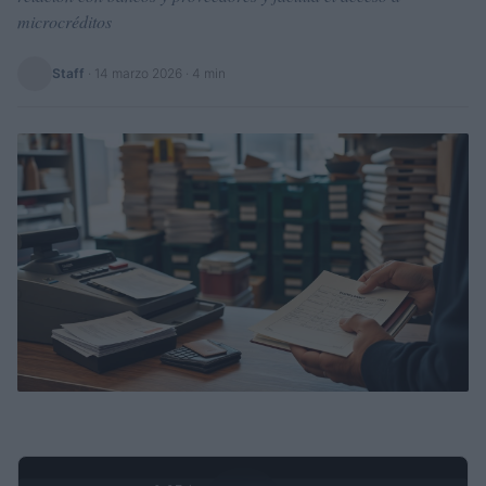
microcréditos
Staff
·
14 marzo 2026
· 4 min