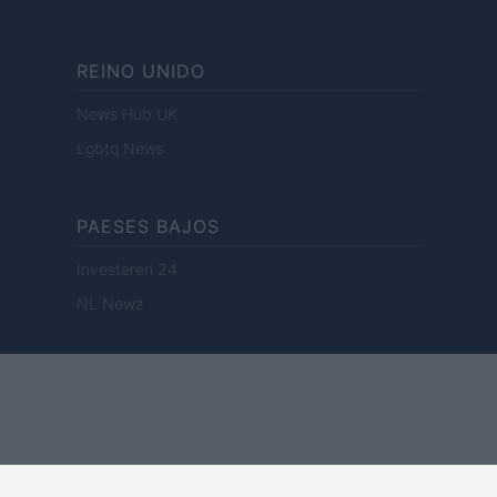
REINO UNIDO
News Hub UK
Lgbtq News
PAESES BAJOS
Investeren 24
NL Newz