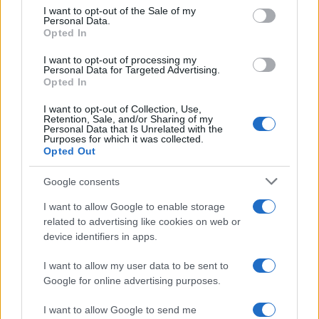
consent section.
I want to opt-out of the Sale of my
Personal Data.
Opted In
I want to opt-out of processing my
Personal Data for Targeted Advertising.
Opted In
I want to opt-out of Collection, Use,
Retention, Sale, and/or Sharing of my
Personal Data that Is Unrelated with the
Purposes for which it was collected.
Guía definitiva para transferir fondos entre exchanges y wallets
Opted Out
Diego Martín · 5 Jul 2026
Google consents
HOW TO
I want to allow Google to enable storage
related to advertising like cookies on web or
device identifiers in apps.
I want to allow my user data to be sent to
Google for online advertising purposes.
I want to allow Google to send me