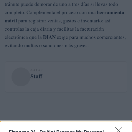
trámite puede demorar de uno a tres días si llevas todo
herramienta
completo. Complementa el proceso con una
móvil
para registrar ventas, gastos e inventario: así
controlas la caja diaria y facilitas la facturación
DIAN
electrónica que la
exige para muchos comerciantes,
evitando multas o sanciones más graves.
AUTOR
Staff