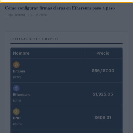
Cómo configurar firmas claras en Ethereum paso a paso
Lucía Herrera · 23 Jun 2026
COTIZACIONES CRYPTO
Nombre
Precio
$65,187.00
Bitcoin
(BTC)
$1,925.05
Ethereum
(ETH)
$608.31
BNB
(BNB)